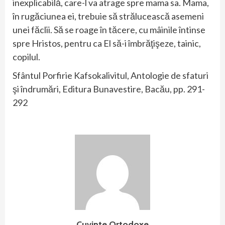
inexplicabilă, care-l va atrage spre mama sa. Mama,
în rugăciunea ei, trebuie să strălucească asemeni
unei făclii. Să se roage în tăcere, cu mâinile întinse
spre Hristos, pentru ca El să-i îmbrăţişeze, tainic,
copilul.
Sfântul Porfirie Kafsokalivitul, Antologie de sfaturi
şi îndrumări, Editura Bunavestire, Bacău, pp. 291-
292
Cuvinte Ortodoxe