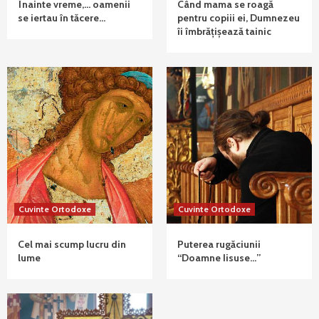
Înainte vreme,… oamenii
Când mama se roagă
se iertau în tăcere…
pentru copiii ei, Dumnezeu
îi îmbrățișează tainic
Cuvinte Ortodoxe
Cuvinte Ortodoxe
Cel mai scump lucru din
Puterea rugăciunii
lume
“Doamne Iisuse…”