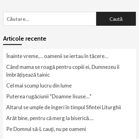
Caută
după:
Articole recente
Înainte vreme,… oamenii se iertau în tăcere…
Când mama se roagă pentru copiii ei, Dumnezeu îi
îmbrățișează tainic
Cel mai scump lucru din lume
Puterea rugăciunii “Doamne Iisuse…”
Altarul se umple de îngeri în timpul Sfintei Liturghii
Arăt bine, pentru că merg la biserică….
Pe Domnul să-L cauţi, nu pe oameni