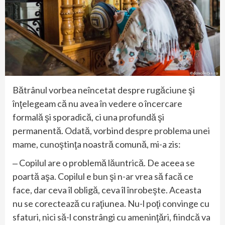
Bătrânul vorbea neîncetat despre rugăciune şi
înţelegeam că nu avea în vedere o încercare
formală şi sporadică, ci una profundă şi
permanentă. Odată, vorbind despre problema unei
mame, cunoştinţa noastră comună, mi-a zis:
‒ Copilul are o problemă lăuntrică. De aceea se
poartă aşa. Copilul e bun şi n-ar vrea să facă ce
face, dar ceva îl obligă, ceva îl înrobeşte. Aceasta
nu se corectează cu raţiunea. Nu-l poţi convinge cu
sfaturi, nici să-l constrângi cu ameninţări, fiindcă va