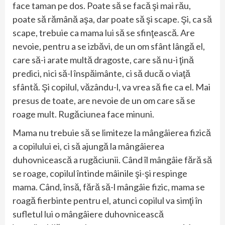
face taman pe dos. Poate să se facă şi mai rău,
poate să rămână aşa, dar poate să şi scape. Şi, ca să
scape, trebuie ca mama lui să se sfinţească. Are
nevoie, pentru a se izbăvi, de un om sfânt lângă el,
care să-i arate multă dragoste, care să nu-i ţină
predici, nici să-l înspăimânte, ci să ducă o viaţă
sfântă. Şi copilul, văzându-l, va vrea să fie ca el. Mai
presus de toate, are nevoie de un om care să se
roage mult. Rugăciunea face minuni.
Mama nu trebuie să se limiteze la mângâierea fizică
a copilului ei, ci să ajungă la mângâierea
duhovnicească a rugăciunii. Când îl mângâie fără să
se roage, copilul întinde mâinile şi-şi respinge
mama. Când, însă, fără să-l mângâie fizic, mama se
roagă fierbinte pentru el, atunci copilul va simţi în
sufletul lui o mângâiere duhovnicească