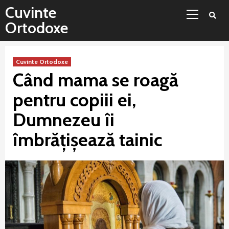
Sari
Meniu
Cuvinte
la
principal
Ortodoxe
conținut
Cuvinte Ortodoxe
Când mama se roagă
pentru copiii ei,
Dumnezeu îi
îmbrățișează tainic