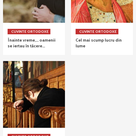
CUVINTE ORTODOXE
CUVINTE ORTODOXE
Înainte vreme,… oamenii
Cel mai scump lucru din
se iertau în tăcere…
lume