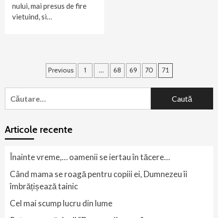
nului, mai presus de fire
vietuind, si…
Navigare
Previous
1
…
68
69
70
71
în
Caută
articole
după:
Articole recente
Înainte vreme,… oamenii se iertau în tăcere…
Când mama se roagă pentru copiii ei, Dumnezeu îi
îmbrățișează tainic
Cel mai scump lucru din lume