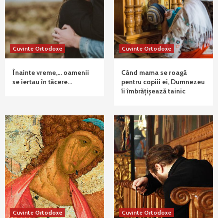
Cuvinte Ortodoxe
Cuvinte Ortodoxe
Înainte vreme,… oamenii
Când mama se roagă
se iertau în tăcere…
pentru copiii ei, Dumnezeu
îi îmbrățișează tainic
Cuvinte Ortodoxe
Cuvinte Ortodoxe