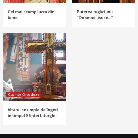
Cel mai scump lucru din
Puterea rugăciunii
lume
“Doamne Iisuse…”
Cuvinte Ortodoxe
Altarul se umple de îngeri
în timpul Sfintei Liturghii