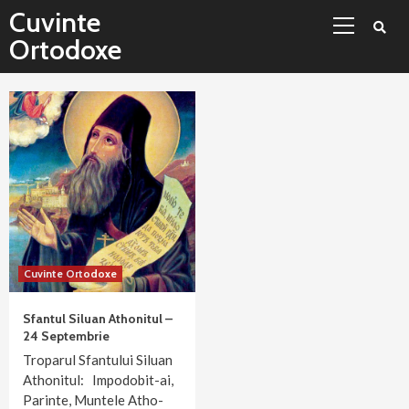
Sari
Meniu
Cuvinte
la
principal
Ortodoxe
conținut
Cuvinte Ortodoxe
Sfantul Siluan Athonitul –
24 Septembrie
Troparul Sfantului Siluan
Athonitul: Impodobit-ai,
Parinte, Muntele Atho­