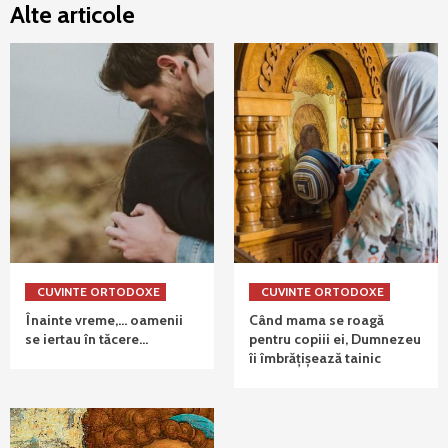
Alte articole
CUVINTE ORTODOXE
CUVINTE ORTODOXE
Înainte vreme,… oamenii
Când mama se roagă
se iertau în tăcere…
pentru copiii ei, Dumnezeu
îi îmbrățișează tainic