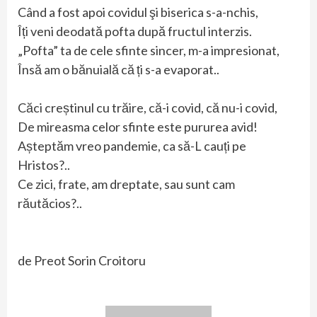
Când a fost apoi covidul şi biserica s-a-nchis,
Îți veni deodată pofta după fructul interzis.
„Pofta” ta de cele sfinte sincer, m-a impresionat,
Însă am o bănuială că ți s-a evaporat..
Căci creștinul cu trăire, că-i covid, că nu-i covid,
De mireasma celor sfinte este pururea avid!
Așteptăm vreo pandemie, ca să-L cauți pe
Hristos?..
Ce zici, frate, am dreptate, sau sunt cam
răutăcios?..
de Preot Sorin Croitoru