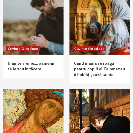
Cuvinte Ortodoxe
Cuvinte Ortodoxe
Înainte vreme,… oamenii
Când mama se roagă
se iertau în tăcere…
pentru copiii ei, Dumnezeu
îi îmbrățișează tainic