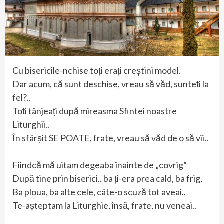
Cu bisericile-nchise toți erați creștini model.
Dar acum, că sunt deschise, vreau să văd, sunteți la
fel?..
Toți tânjeați după mireasma Sfintei noastre
Liturghii..
În sfârșit SE POATE, frate, vreau să văd de o să vii..
Fiindcă mă uitam degeaba înainte de „covrig”
După tine prin biserici.. ba ți-era prea cald, ba frig,
Ba ploua, ba alte cele, câte-o scuză tot aveai..
Te-așteptam la Liturghie, însă, frate, nu veneai..