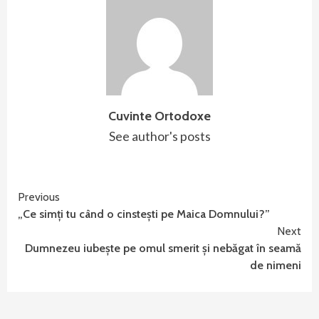
Cuvinte Ortodoxe
See author's posts
Continue
Previous
„Ce simţi tu când o cinsteşti pe Maica Domnului?”
Reading
Next
Dumnezeu iubeşte pe omul smerit şi nebăgat în seamă
de nimeni