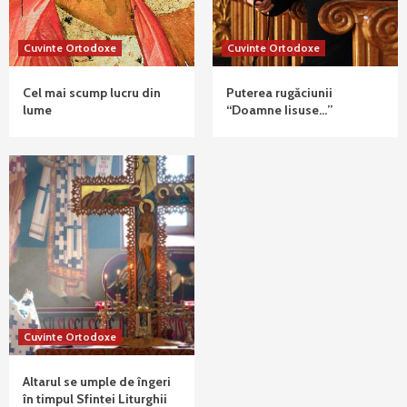
Cuvinte Ortodoxe
Cuvinte Ortodoxe
Cel mai scump lucru din
Puterea rugăciunii
lume
“Doamne Iisuse…”
Cuvinte Ortodoxe
Altarul se umple de îngeri
în timpul Sfintei Liturghii