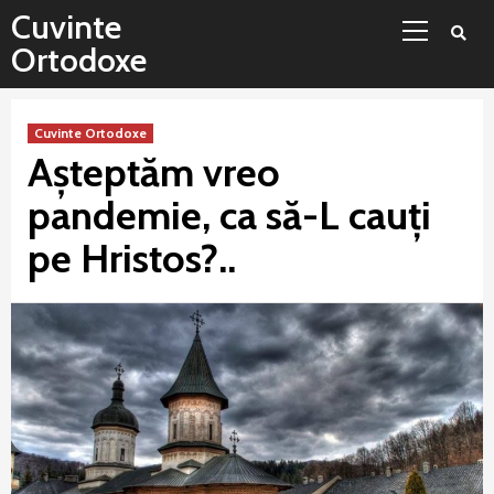
Sari
Meniu
Cuvinte
la
principal
Ortodoxe
conținut
Cuvinte Ortodoxe
Așteptăm vreo
pandemie, ca să-L cauți
pe Hristos?..