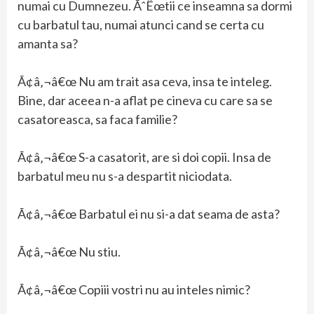
numai cu Dumnezeu. ÃˆËœtii ce inseamna sa dormi
cu barbatul tau, numai atunci cand se certa cu
amanta sa?
Ã¢â‚¬â€œ Nu am trait asa ceva, insa te inteleg.
Bine, dar aceea n-a aflat pe cineva cu care sa se
casatoreasca, sa faca familie?
Ã¢â‚¬â€œ S-a casatorit, are si doi copii. Insa de
barbatul meu nu s-a despartit niciodata.
Ã¢â‚¬â€œ Barbatul ei nu si-a dat seama de asta?
Ã¢â‚¬â€œ Nu stiu.
Ã¢â‚¬â€œ Copiii vostri nu au inteles nimic?