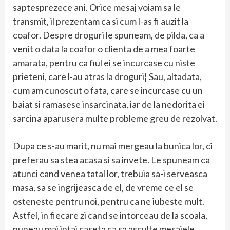
saptesprezece ani. Orice mesaj voiam sa le
transmit, il prezentam ca si cum l-as fi auzit la
coafor. Despre droguri le spuneam, de pilda, ca a
venit o data la coafor o clienta de a mea foarte
amarata, pentru ca fiul ei se incurcase cu niste
prieteni, care l-au atras la droguri¦ Sau, altadata,
cum am cunoscut o fata, care se incurcase cu un
baiat si ramasese insarcinata, iar de la nedorita ei
sarcina aparusera multe probleme greu de rezolvat.
Dupa ce s-au marit, nu mai mergeau la bunica lor, ci
preferau sa stea acasa si sa invete. Le spuneam ca
atunci cand venea tatal lor, trebuia sa-i serveasca
masa, sa se ingrijeasca de el, de vreme ce el se
osteneste pentru noi, pentru ca ne iubeste mult.
Astfel, in fiecare zi cand se intorceau de la scoala,
puneau mai intai caseta ca sa asculte mesajele