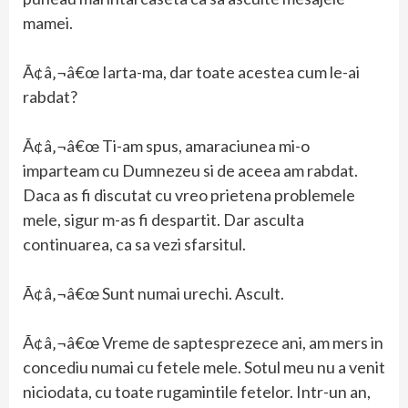
mamei.
Ã¢â‚¬â€œ Iarta-ma, dar toate acestea cum le-ai
rabdat?
Ã¢â‚¬â€œ Ti-am spus, amaraciunea mi-o
imparteam cu Dumnezeu si de aceea am rabdat.
Daca as fi discutat cu vreo prietena problemele
mele, sigur m-as fi despartit. Dar asculta
continuarea, ca sa vezi sfarsitul.
Ã¢â‚¬â€œ Sunt numai urechi. Ascult.
Ã¢â‚¬â€œ Vreme de saptesprezece ani, am mers in
concediu numai cu fetele mele. Sotul meu nu a venit
niciodata, cu toate rugamintile fetelor. Intr-un an,