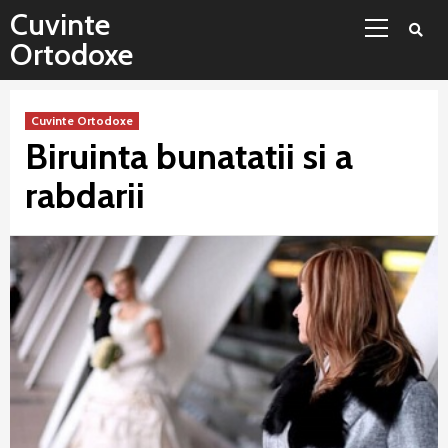
Sari
Meniu
Cuvinte
la
principal
Ortodoxe
conținut
Cuvinte Ortodoxe
Biruinta bunatatii si a
rabdarii