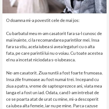
O doamna mi-a povestit cele de mai jos:
Cu barbatul meu m-am casatorit fara sa-l cunosc de
mai inainte, ci la recomandarea parintilor mei. Insa
fara sa stiu, acela iubea si avea legaturi cu o alta
fata, pe care parintii lui nu o voiau. Cu toate acestea
el nu a incetat niciodata s-o iubeasca.
Ne-am casatorit. Ziua nuntii a fost foarte frumoasa.
Insa zile frumoase au fost numai trei. Incepand cu
ziua a patra, vreme de saptesprezece ani, viata mea
langa el a fost un iad. Odata, cand l-am intrebat de
ce se poarta atat de urat cu mine, mi-a descoperit
ca iubea alta femeie, iar nu pe mine. Parca cazuse