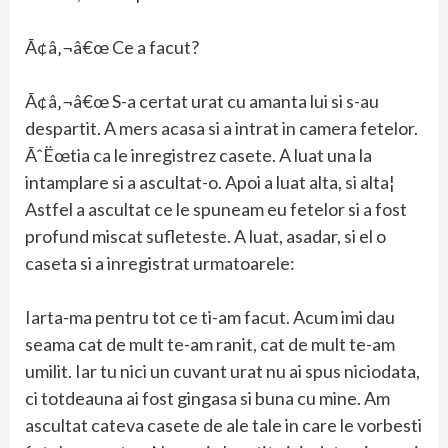
Ã¢â‚¬â€œ Ce a facut?
Ã¢â‚¬â€œ S-a certat urat cu amanta lui si s-au
despartit. A mers acasa si a intrat in camera fetelor.
ÃˆËœtia ca le inregistrez casete. A luat una la
intamplare si a ascultat-o. Apoi a luat alta, si alta¦
Astfel a ascultat ce le spuneam eu fetelor si a fost
profund miscat sufleteste. A luat, asadar, si el o
caseta si a inregistrat urmatoarele:
Iarta-ma pentru tot ce ti-am facut. Acum imi dau
seama cat de mult te-am ranit, cat de mult te-am
umilit. Iar tu nici un cuvant urat nu ai spus niciodata,
ci totdeauna ai fost gingasa si buna cu mine. Am
ascultat cateva casete de ale tale in care le vorbesti