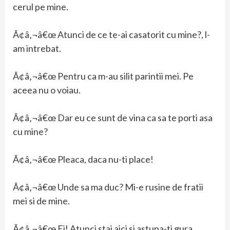
cerul pe mine.
Ã¢â‚¬â€œ Atunci de ce te-ai casatorit cu mine?, l-
am intrebat.
Ã¢â‚¬â€œ Pentru ca m-au silit parintii mei. Pe
aceea nu o voiau.
Ã¢â‚¬â€œ Dar eu ce sunt de vina ca sa te porti asa
cu mine?
Ã¢â‚¬â€œ Pleaca, daca nu-ti place!
Ã¢â‚¬â€œ Unde sa ma duc? Mi-e rusine de fratii
mei si de mine.
Ã¢â‚¬â€œ Ei! Atunci stai aici si astupa-ti gura.