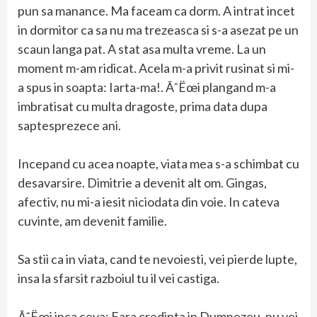
pun sa manance. Ma faceam ca dorm. A intrat incet
in dormitor ca sa nu ma trezeasca si s-a asezat pe un
scaun langa pat. A stat asa multa vreme. La un
moment m-am ridicat. Acela m-a privit rusinat si mi-
a spus in soapta: Iarta-ma!. ÃˆËœi plangand m-a
imbratisat cu multa dragoste, prima data dupa
saptesprezece ani.
Incepand cu acea noapte, viata mea s-a schimbat cu
desavarsire. Dimitrie a devenit alt om. Gingas,
afectiv, nu mi-a iesit niciodata din voie. In cateva
cuvinte, am devenit familie.
Sa stii ca in viata, cand te nevoiesti, vei pierde lupte,
insa la sfarsit razboiul tu il vei castiga.
ÃˆËœi inca ceva: Fara credinta in Dumnezeu, nu vei