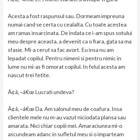
Acesta a fost raspunsul sau. Dormeam impreuna
numai cand se certa cu cealalta. Cu toate acestea
am ramas insarcinata. De indata ce i-am spus sotului
meu despre aceasta, a devenit ca o fiara, gata sa ma
sfasie. Mi-a cerut sa fac avort. Eu insa nu am
lepadat copilul. Pentru nimeni si pentru nimic in
lume nu mi-as fi omorat copilul. In felul acesta am
nascut trei fetite.
Ã¢â‚¬â€œ Lucrati undeva?
Ã¢â‚¬â€œ Da. Am salonul meu de coafura. Insa
clientele mele nu m-au vazut niciodata plansa sau
amarata. Nici chiar copiii mei. Amaraciunea mi-o
ascundeam adanc in sufletul meu si o imparteam