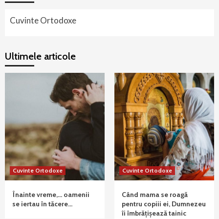
Cuvinte Ortodoxe
Ultimele articole
Cuvinte Ortodoxe
Cuvinte Ortodoxe
Înainte vreme,… oamenii
Când mama se roagă
se iertau în tăcere…
pentru copiii ei, Dumnezeu
îi îmbrățișează tainic