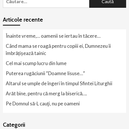
după:
Articole recente
Înainte vreme,… oamenii se iertau în tăcere…
Când mama se roagă pentru copiii ei, Dumnezeu îi
îmbrățișează tainic
Cel mai scump lucru din lume
Puterea rugăciunii “Doamne Iisuse…”
Altarul se umple de îngeri în timpul Sfintei Liturghii
Arăt bine, pentru că merg la biserică….
Pe Domnul să-L cauţi, nu pe oameni
Categorii