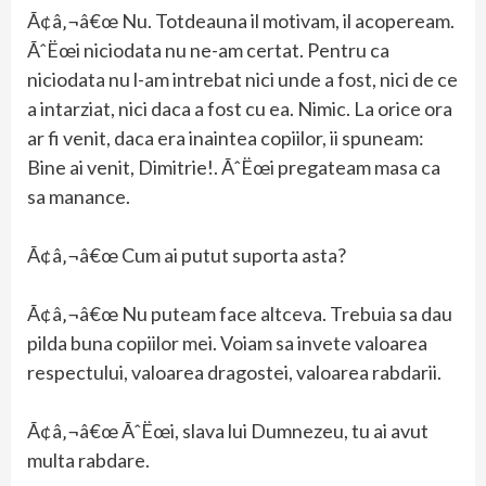
Ã¢â‚¬â€œ Nu. Totdeauna il motivam, il acopeream.
ÃˆËœi niciodata nu ne-am certat. Pentru ca
niciodata nu l-am intrebat nici unde a fost, nici de ce
a intarziat, nici daca a fost cu ea. Nimic. La orice ora
ar fi venit, daca era inaintea copiilor, ii spuneam:
Bine ai venit, Dimitrie!. ÃˆËœi pregateam masa ca
sa manance.
Ã¢â‚¬â€œ Cum ai putut suporta asta?
Ã¢â‚¬â€œ Nu puteam face altceva. Trebuia sa dau
pilda buna copiilor mei. Voiam sa invete valoarea
respectului, valoarea dragostei, valoarea rabdarii.
Ã¢â‚¬â€œ ÃˆËœi, slava lui Dumnezeu, tu ai avut
multa rabdare.