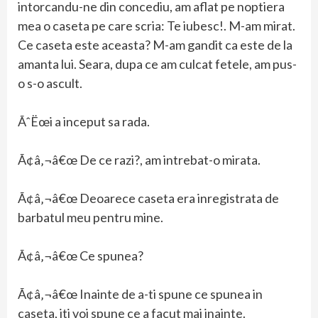
intorcandu-ne din concediu, am aflat pe noptiera
mea o caseta pe care scria: Te iubesc!. M-am mirat.
Ce caseta este aceasta? M-am gandit ca este de la
amanta lui. Seara, dupa ce am culcat fetele, am pus-
o s-o ascult.
ÃˆËœi a inceput sa rada.
Ã¢â‚¬â€œ De ce razi?, am intrebat-o mirata.
Ã¢â‚¬â€œ Deoarece caseta era inregistrata de
barbatul meu pentru mine.
Ã¢â‚¬â€œ Ce spunea?
Ã¢â‚¬â€œ Inainte de a-ti spune ce spunea in
caseta, iti voi spune ce a facut mai inainte.