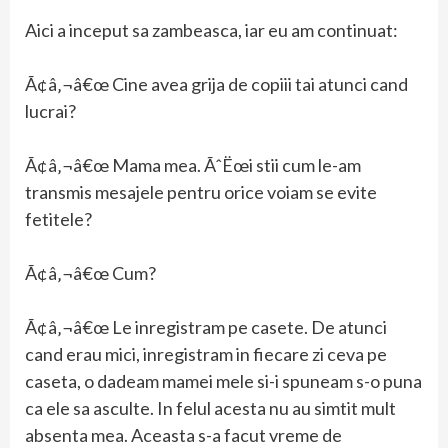
Aici a inceput sa zambeasca, iar eu am continuat:
Ã¢â‚¬â€œ Cine avea grija de copiii tai atunci cand
lucrai?
Ã¢â‚¬â€œ Mama mea. ÃˆËœi stii cum le-am
transmis mesajele pentru orice voiam se evite
fetitele?
Ã¢â‚¬â€œ Cum?
Ã¢â‚¬â€œ Le inregistram pe casete. De atunci
cand erau mici, inregistram in fiecare zi ceva pe
caseta, o dadeam mamei mele si-i spuneam s-o puna
ca ele sa asculte. In felul acesta nu au simtit mult
absenta mea. Aceasta s-a facut vreme de