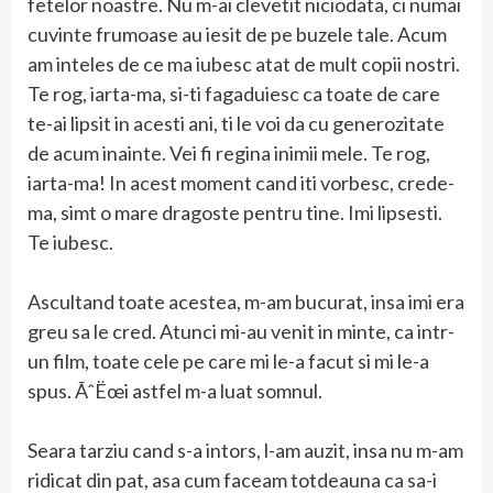
fetelor noastre. Nu m-ai clevetit niciodata, ci numai
cuvinte frumoase au iesit de pe buzele tale. Acum
am inteles de ce ma iubesc atat de mult copii nostri.
Te rog, iarta-ma, si-ti fagaduiesc ca toate de care
te-ai lipsit in acesti ani, ti le voi da cu generozitate
de acum inainte. Vei fi regina inimii mele. Te rog,
iarta-ma! In acest moment cand iti vorbesc, crede-
ma, simt o mare dragoste pentru tine. Imi lipsesti.
Te iubesc.
Ascultand toate acestea, m-am bucurat, insa imi era
greu sa le cred. Atunci mi-au venit in minte, ca intr-
un film, toate cele pe care mi le-a facut si mi le-a
spus. ÃˆËœi astfel m-a luat somnul.
Seara tarziu cand s-a intors, l-am auzit, insa nu m-am
ridicat din pat, asa cum faceam totdeauna ca sa-i