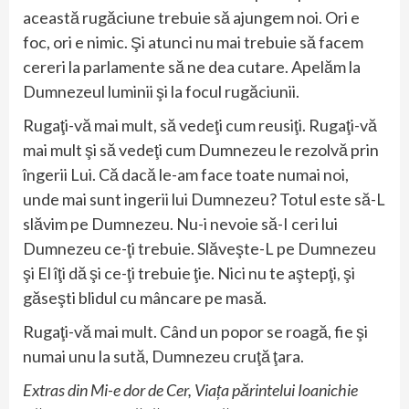
această rugăciune trebuie să ajungem noi. Ori e
foc, ori e nimic. Şi atunci nu mai trebuie să facem
cereri la parlamente să ne dea cutare. Apelăm la
Dumnezeul luminii şi la focul rugăciunii.
Rugaţi-vă mai mult, să vedeţi cum reusiţi. Rugaţi-vă
mai mult şi să vedeţi cum Dumnezeu le rezolvă prin
îngerii Lui. Că dacă le-am face toate numai noi,
unde mai sunt ingerii lui Dumnezeu? Totul este să-L
slăvim pe Dumnezeu. Nu-i nevoie să-I ceri lui
Dumnezeu ce-ţi trebuie. Slăveşte-L pe Dumnezeu
şi El îţi dă şi ce-ţi trebuie ţie. Nici nu te aştepţi, şi
găseşti blidul cu mâncare pe masă.
Rugaţi-vă mai mult. Când un popor se roagă, fie şi
numai unu la sută, Dumnezeu cruţă ţara.
Extras din Mi-e dor de Cer, Viața părintelui Ioanichie