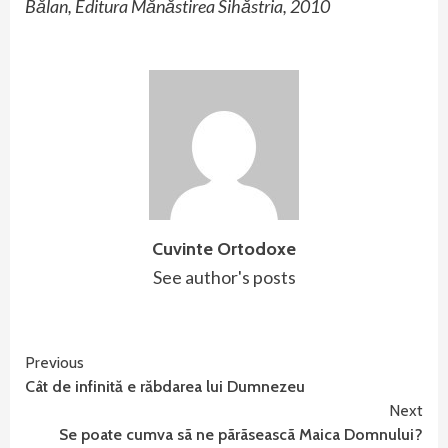
Bălan, Editura Mănăstirea Sihăstria, 2010
Cuvinte Ortodoxe
See author's posts
Continue
Previous
Cât de infinită e răbdarea lui Dumnezeu
Reading
Next
Se poate cumva sã ne pãrãseascã Maica Domnului?