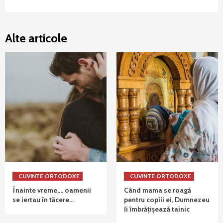
Alte articole
CUVINTE ORTODOXE
CUVINTE ORTODOXE
Înainte vreme,… oamenii
Când mama se roagă
se iertau în tăcere…
pentru copiii ei, Dumnezeu
îi îmbrățișează tainic