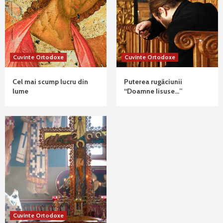
Cuvinte Ortodoxe
Cuvinte Ortodoxe
Cel mai scump lucru din
Puterea rugăciunii
lume
“Doamne Iisuse…”
Cuvinte Ortodoxe