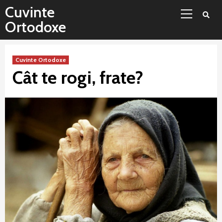
Sari
Meniu
Cuvinte
la
principal
Ortodoxe
conținut
Cuvinte Ortodoxe
Cât te rogi, frate?