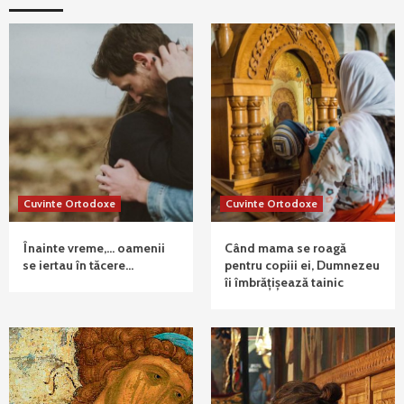
Cuvinte Ortodoxe
Cuvinte Ortodoxe
Înainte vreme,… oamenii
Când mama se roagă
se iertau în tăcere…
pentru copiii ei, Dumnezeu
îi îmbrățișează tainic