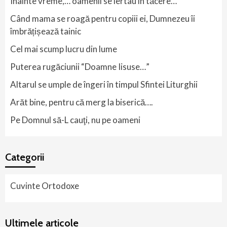
Înainte vreme,… oamenii se iertau în tăcere…
Când mama se roagă pentru copiii ei, Dumnezeu îi
îmbrățișează tainic
Cel mai scump lucru din lume
Puterea rugăciunii “Doamne Iisuse…”
Altarul se umple de îngeri în timpul Sfintei Liturghii
Arăt bine, pentru că merg la biserică….
Pe Domnul să-L cauţi, nu pe oameni
Categorii
Cuvinte Ortodoxe
Ultimele articole