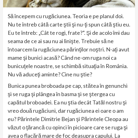
Să începem cu rugăciunea. Teoria e pe planul doi.
Nu te întreb câtă carte ştii şi nu-ţi spun câtă ştiu eu.
Eu te întreb: „Cât te rogi, frate?”. Şi de acolo îmi dau
seama de ce ai sau nu ai linişte. Trebuie să ne
întoarcem la rugăciunea părinţilor noştri. N-aţi avut
mame şi bunici acasă? Când ne-om ruga noi ca
bunicuţele noastre, se schimbă situaţia în România.
Nu vă aduceţi aminte? Cine nu ştie?
Bunica punea broboada pe cap, stătea în genunchi
şi se ruga şi plângea în basma şi se ştergea cu
capătul broboadei. Ea nu ştia decât Tatăl nostru şi
vreo două rugăciuni, dar rugăciunea ei oare o am
eu? Părintele Dimitrie Bejan şi Părintele Cleopa au
văzut o ţărancă cu opinci în picioare care se ruga şi
avea o flacără mare de foc deasupra capului. La