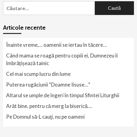
Caută
după:
Articole recente
Înainte vreme,… oamenii se iertau în tăcere…
Când mama se roagă pentru copiii ei, Dumnezeu îi
îmbrățișează tainic
Cel mai scump lucru din lume
Puterea rugăciunii “Doamne Iisuse…”
Altarul se umple de îngeri în timpul Sfintei Liturghii
Arăt bine, pentru că merg la biserică….
Pe Domnul să-L cauţi, nu pe oameni