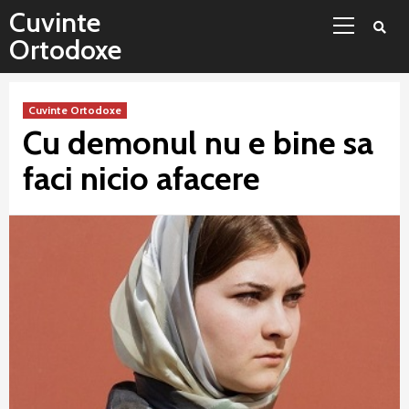
Sari
Meniu
Cuvinte
la
principal
Ortodoxe
conținut
Cuvinte Ortodoxe
Cu demonul nu e bine sa
faci nicio afacere