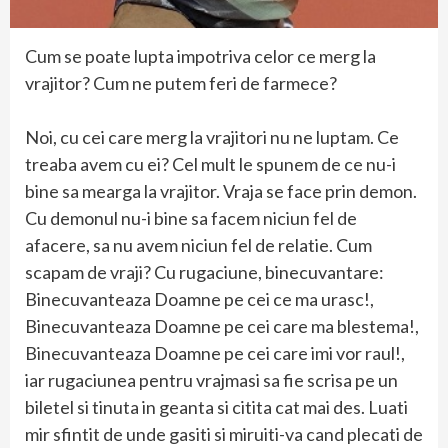
Cum se poate lupta impotriva celor ce merg la
vrajitor? Cum ne putem feri de farmece?
Noi, cu cei care merg la vrajitori nu ne luptam. Ce
treaba avem cu ei? Cel mult le spunem de ce nu-i
bine sa mearga la vrajitor. Vraja se face prin demon.
Cu demonul nu-i bine sa facem niciun fel de
afacere, sa nu avem niciun fel de relatie. Cum
scapam de vraji? Cu rugaciune, binecuvantare:
Binecuvanteaza Doamne pe cei ce ma urasc!,
Binecuvanteaza Doamne pe cei care ma blestema!,
Binecuvanteaza Doamne pe cei care imi vor raul!,
iar rugaciunea pentru vrajmasi sa fie scrisa pe un
biletel si tinuta in geanta si citita cat mai des. Luati
mir sfintit de unde gasiti si miruiti-va cand plecati de