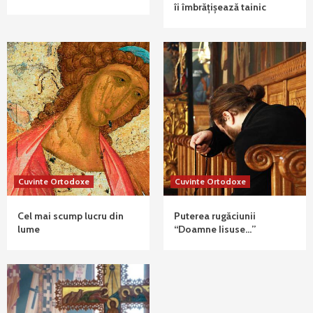
îi îmbrățișează tainic
Cuvinte Ortodoxe
Cuvinte Ortodoxe
Cel mai scump lucru din
Puterea rugăciunii
lume
“Doamne Iisuse…”