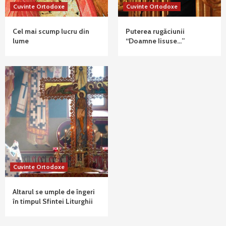
Cuvinte Ortodoxe
Cuvinte Ortodoxe
Cel mai scump lucru din
Puterea rugăciunii
lume
“Doamne Iisuse…”
Cuvinte Ortodoxe
Altarul se umple de îngeri
în timpul Sfintei Liturghii