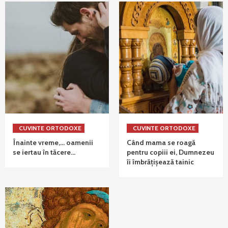
CUVINTE ORTODOXE
CUVINTE ORTODOXE
Înainte vreme,… oamenii
Când mama se roagă
se iertau în tăcere…
pentru copiii ei, Dumnezeu
îi îmbrățișează tainic