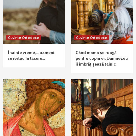
Cuvinte Ortodoxe
Cuvinte Ortodoxe
Înainte vreme,… oamenii
Când mama se roagă
se iertau în tăcere…
pentru copiii ei, Dumnezeu
îi îmbrățișează tainic