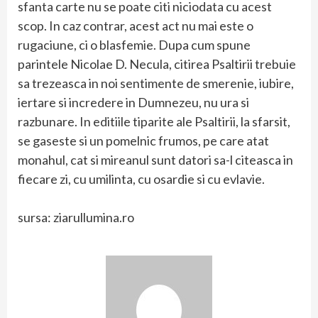
sfanta carte nu se poate citi niciodata cu acest
scop. In caz contrar, acest act nu mai este o
rugaciune, ci o blasfemie. Dupa cum spune
parintele Nicolae D. Necula, citirea Psaltirii trebuie
sa trezeasca in noi sentimente de smerenie, iubire,
iertare si incredere in Dumnezeu, nu ura si
razbunare. In editiile tiparite ale Psaltirii, la sfarsit,
se gaseste si un pomelnic frumos, pe care atat
monahul, cat si mireanul sunt datori sa-l citeasca in
fiecare zi, cu umilinta, cu osardie si cu evlavie.
sursa: ziarullumina.ro