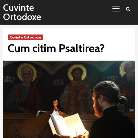
Sari
Meniu
Cuvinte
la
principal
Ortodoxe
conținut
Cuvinte Ortodoxe
Cum citim Psaltirea?