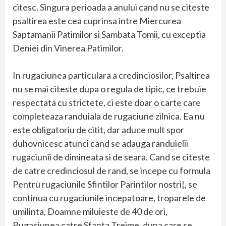
citesc. Singura perioada a anului cand nu se citeste
psaltirea este cea cuprinsa intre Miercurea
Saptamanii Patimilor si Sambata Tomii, cu exceptia
Deniei din Vinerea Patimilor.
In rugaciunea particulara a credinciosilor, Psaltirea
nu se mai citeste dupa o regula de tipic, ce trebuie
respectata cu strictete, ci este doar o carte care
completeaza randuiala de rugaciune zilnica. Ea nu
este obligatoriu de citit, dar aduce mult spor
duhovnicesc atunci cand se adauga randuielii
rugaciunii de dimineata si de seara. Cand se citeste
de catre credinciosul de rand, se incepe cu formula
Pentru rugaciunile Sfintilor Parintilor nostri¦, se
continua cu rugaciunile incepatoare, troparele de
umilinta, Doamne miluieste de 40 de ori,
Rugaciunea catre Sfanta Treime, dupa care se