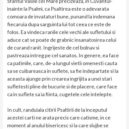
Sfantul Vasile cel Mare precizeaza, in Cuvantul-
inainte la Psalmi, ca Psaltirea este o adevarata
comoara de invataturi bune, punand la indemana
fiecaruia dupa sarguinta lui tot ceea ce este de
folos. Ea vindeca ranile cele vechi ale sufletului si
aduce cat se poate de grabnic insanatosirea celui
de curand ranit. Ingrijeste de cel bolnav si
pastreaza intreg pe cel sanatos. In genere, ea face
ca patimile, care, de-a lungul vietii omenesti cauta
sa se cuibareasca in suflete, sa fie indepartate si la
aceasta ajunge prin crearea ingrijita a unei stari
sufletesti pline de bucurie si de placere, care face
ca in suflete sa ia fiinta, cugetele cele intelepte.
In cult, randuiala citirii Psaltirii de la inceputul
acestei carti ne arata precis care catisme, in ce
moment al anului bisericesc si la care slujbe se