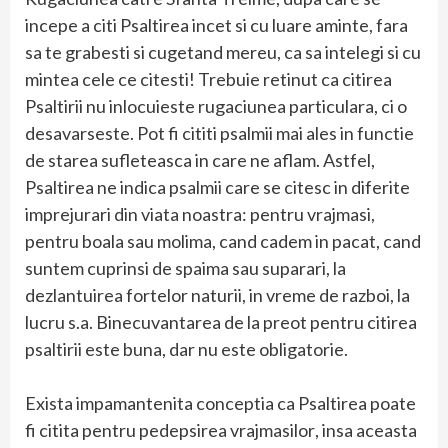
incepe a citi Psaltirea incet si cu luare aminte, fara
sa te grabesti si cugetand mereu, ca sa intelegi si cu
mintea cele ce citesti! Trebuie retinut ca citirea
Psaltirii nu inlocuieste rugaciunea particulara, ci o
desavarseste. Pot fi cititi psalmii mai ales in functie
de starea sufleteasca in care ne aflam. Astfel,
Psaltirea ne indica psalmii care se citesc in diferite
imprejurari din viata noastra: pentru vrajmasi,
pentru boala sau molima, cand cadem in pacat, cand
suntem cuprinsi de spaima sau suparari, la
dezlantuirea fortelor naturii, in vreme de razboi, la
lucru s.a. Binecuvantarea de la preot pentru citirea
psaltirii este buna, dar nu este obligatorie.
Exista impamantenita conceptia ca Psaltirea poate
fi citita pentru pedepsirea vrajmasilor, insa aceasta