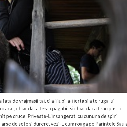
ta de vrajmasii tai, ci a-i iubi, a-i ierta si a te ruga lui
ocarat, chiar daca te-au pagubit si chiar daca ti-au pus si
it pe cruce. Priveste-L insangerat, cu cununa de spini
le arse de sete si durere, vezi-L cum roaga pe Parintele Sau 