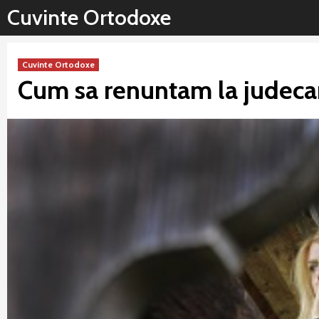
Sari
Cuvinte Ortodoxe
la
conținut
Cuvinte Ortodoxe
Cum sa renuntam la judeca