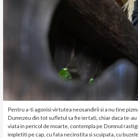
Pentru a-ti agonisi virtutea neosandirii si a nu tine pizma fa
Dumnzeu din tot sufletul sa fie iertati, chiar daca te-au 
viata in pericol de moarte, contempla pe Domnul rastign
impletiti pe cap, cu fata necinstita si scuipata, cu buze