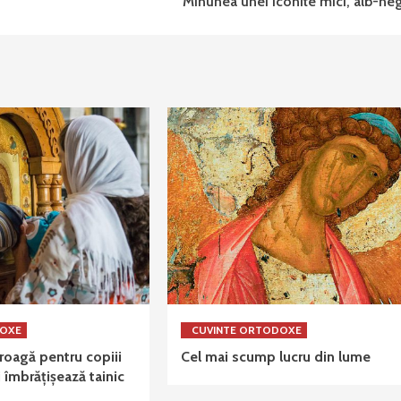
Minunea unei iconite mici, alb-ne
DOXE
CUVINTE ORTODOXE
oagă pentru copiii
Cel mai scump lucru din lume
 îmbrățișează tainic