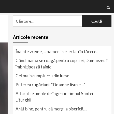
Caută
după:
Articole recente
Înainte vreme,… oamenii se iertau în tăcere…
Când mama se roagă pentru copiii ei, Dumnezeu îi
îmbrățișează tainic
Cel mai scump lucru din lume
Puterea rugăciunii “Doamne Iisuse…”
Altarul se umple de îngeri în timpul Sfintei
Liturghii
Arăt bine, pentru că merg la biserică….