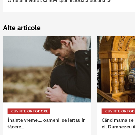
Omului invidios sa nu-i spui niciodata bucuria ta!
Reading
Alte articole
CUVINTE ORTODOXE
CUVINTE ORTO
Înainte vreme,… oamenii se iertau în
Când mama se r
tăcere…
ei, Dumnezeu îi