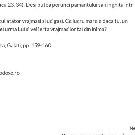
 (Luca 23, 34). Desi putea porunci pamantului sa-i inghita intr
ul atator vrajmasi si ucigasi. Ce lucru mare e daca tu, un
i urma Lui si vei ierta vrajmasilor tai din inima?
a, Galati, pp. 159-160
odoxe.ro
Ne