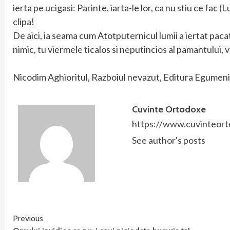
ierta pe ucigasi: Parinte, iarta-le lor, ca nu stiu ce fac
clipa!
De aici, ia seama cum Atotputernicul lumii a iertat pacat
nimic, tu viermele ticalos si neputincios al pamantului, ve
Nicodim Aghioritul, Razboiul nevazut, Editura Egumenit
Cuvinte Ortodoxe
https://www.cuvinteort
See author's posts
Continue
Previous