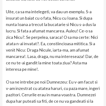
Uite, ca sa ma intelegeti, va dau un exemplu. S-a
insurat un baiat cu o fata, Nicu cu Ioana. Si dupa
nunta Ioana a trecut la bucatarie si Nicu s-a dus la
lucru. Si fata a afumat mancarea. Auleu! Ce-o sa
zica Nicu?. Se perpelea, saraca! O sa ma certe: Nici
atata n-ai invatat?. Ea, constiincioasa mititica. Si a
venit Nicu: Draga Nicule, iarta-ma, am afumat
mancarea!. Lasa, draga, nu ma intereseaza! Dar, de
ce nu te-ai gandit la mine toata ziua? Asta ma
interesa pe mine!.
O sa ne intrebe pe noi Dumnezeu: Eu v-am facut si
v-am inzestrat cu atatea haruri, cu paza mare, ingeri
pazitori. Cerurile erau in mana voastra. Dumnezei
dupa har puteati sa fiti, de ce nu va gandeati si la