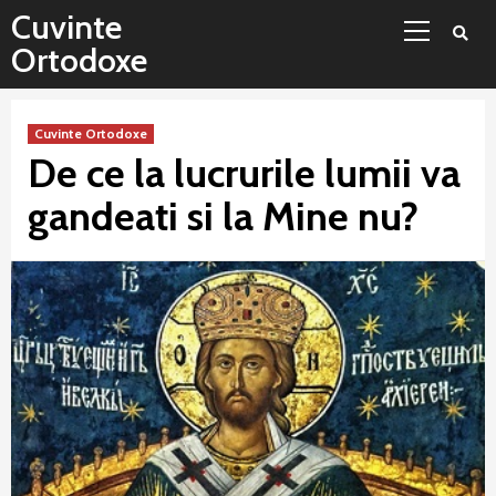
Sari
Meniu
Cuvinte
la
principal
Ortodoxe
conținut
Cuvinte Ortodoxe
De ce la lucrurile lumii va
gandeati si la Mine nu?