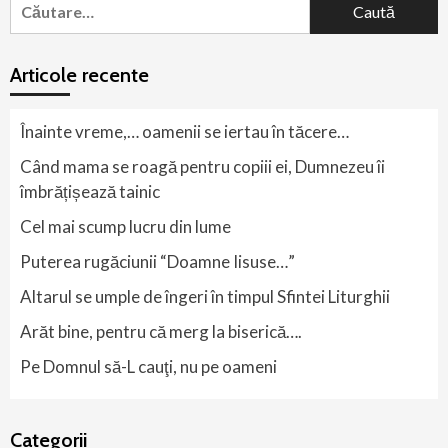
după:
Articole recente
Înainte vreme,… oamenii se iertau în tăcere…
Când mama se roagă pentru copiii ei, Dumnezeu îi
îmbrățișează tainic
Cel mai scump lucru din lume
Puterea rugăciunii “Doamne Iisuse…”
Altarul se umple de îngeri în timpul Sfintei Liturghii
Arăt bine, pentru că merg la biserică….
Pe Domnul să-L cauţi, nu pe oameni
Categorii