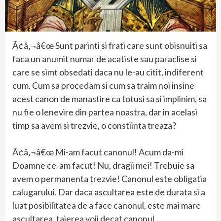
Ã¢â‚¬â€œ Sunt parinti si frati care sunt obisnuiti sa
faca un anumit numar de acatiste sau paraclise si
care se simt obsedati daca nu le-au citit, indiferent
cum. Cum sa procedam si cum sa traim noi insine
acest canon de manastire ca totusi sa si implinim, sa
nu fie o lenevire din partea noastra, dar in acelasi
timp sa avem si trezvie, o constiinta treaza?
Ã¢â‚¬â€œ Mi-am facut canonul! Acum da-mi
Doamne ce-am facut! Nu, dragii mei! Trebuie sa
avem o permanenta trezvie! Canonul este obligatia
calugarului. Dar daca ascultarea este de durata si a
luat posibilitatea de a face canonul, este mai mare
ascultarea, taierea voii decat canonul.