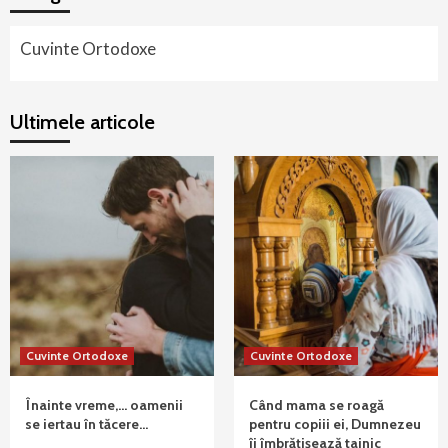
Cuvinte Ortodoxe
Ultimele articole
Cuvinte Ortodoxe
Cuvinte Ortodoxe
Înainte vreme,… oamenii
Când mama se roagă
se iertau în tăcere…
pentru copiii ei, Dumnezeu
îi îmbrățișează tainic