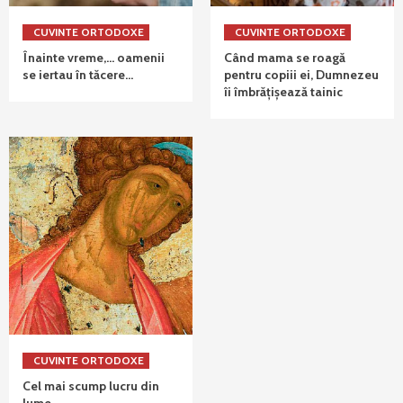
CUVINTE ORTODOXE
CUVINTE ORTODOXE
Înainte vreme,… oamenii
Când mama se roagă
se iertau în tăcere…
pentru copiii ei, Dumnezeu
îi îmbrățișează tainic
CUVINTE ORTODOXE
Cel mai scump lucru din