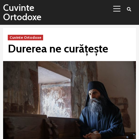
Sari
Meniu
Cuvinte
la
principal
Ortodoxe
conținut
Cuvinte Ortodoxe
Durerea ne curăţeşte