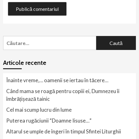
Caută
după:
Articole recente
Înainte vreme,… oamenii se iertau în tăcere…
Când mama se roagă pentru copiii ei, Dumnezeu îi
îmbrățișează tainic
Cel mai scump lucru din lume
Puterea rugăciunii “Doamne Iisuse…”
Altarul se umple de îngeri în timpul Sfintei Liturghii