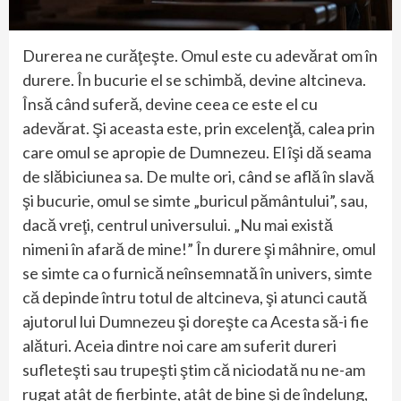
Durerea ne curăţeşte. Omul este cu adevărat om în
durere. În bucurie el se schimbă, devine altcineva.
Însă când suferă, devine ceea ce este el cu
adevărat. Şi aceasta este, prin excelenţă, calea prin
care omul se apropie de Dumnezeu. El îşi dă seama
de slăbiciunea sa. De multe ori, când se află în slavă
şi bucurie, omul se simte „buricul pământului”, sau,
dacă vreţi, centrul universului. „Nu mai există
nimeni în afară de mine!” În durere şi mâhnire, omul
se simte ca o furnică neînsemnată în univers, simte
că depinde întru totul de altcineva, şi atunci caută
ajutorul lui Dumnezeu şi doreşte ca Acesta să-i fie
alături. Aceia dintre noi care am suferit dureri
sufleteşti sau trupeşti ştim că niciodată nu ne-am
rugat atât de fierbinte, atât de bine şi de îndelung,