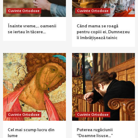
Cuvinte Ortodoxe
Cuvinte Ortodoxe
Înainte vreme,… oamenii
Când mama se roagă
se iertau în tăcere…
pentru copiii ei, Dumnezeu
îi îmbrățișează tainic
Cuvinte Ortodoxe
Cuvinte Ortodoxe
Cel mai scump lucru din
Puterea rugăciunii
lume
“Doamne Iisuse…”