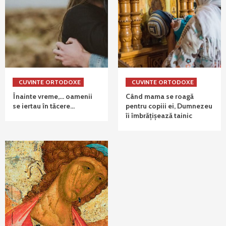
CUVINTE ORTODOXE
CUVINTE ORTODOXE
Înainte vreme,… oamenii
Când mama se roagă
se iertau în tăcere…
pentru copiii ei, Dumnezeu
îi îmbrățișează tainic