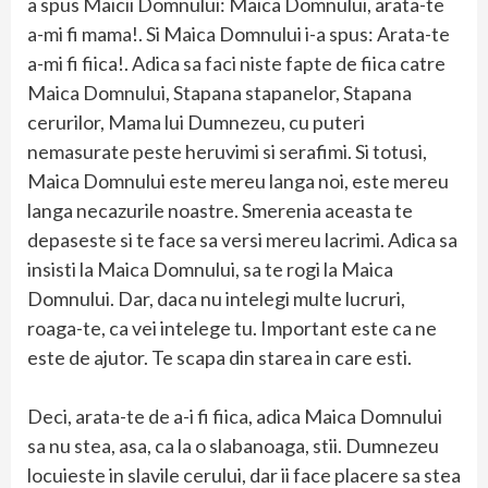
a spus Maicii Domnului: Maica Domnului, arata-te
a-mi fi mama!. Si Maica Domnului i-a spus: Arata-te
a-mi fi fiica!. Adica sa faci niste fapte de fiica catre
Maica Domnului, Stapana stapanelor, Stapana
cerurilor, Mama lui Dumnezeu, cu puteri
nemasurate peste heruvimi si serafimi. Si totusi,
Maica Domnului este mereu langa noi, este mereu
langa necazurile noastre. Smerenia aceasta te
depaseste si te face sa versi mereu lacrimi. Adica sa
insisti la Maica Domnului, sa te rogi la Maica
Domnului. Dar, daca nu intelegi multe lucruri,
roaga-te, ca vei intelege tu. Important este ca ne
este de ajutor. Te scapa din starea in care esti.
Deci, arata-te de a-i fi fiica, adica Maica Domnului
sa nu stea, asa, ca la o slabanoaga, stii. Dumnezeu
locuieste in slavile cerului, dar ii face placere sa stea