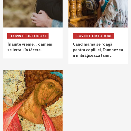
CUVINTE ORTODOXE
CUVINTE ORTODOXE
Înainte vreme,… oamenii
Când mama se roagă
se iertau în tăcere…
pentru copiii ei, Dumnezeu
îi îmbrățișează tainic