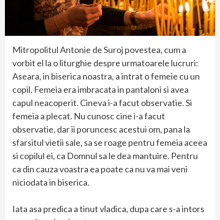
Mitropolitul Antonie de Suroj
povestea, cum a
vorbit el la o liturghie despre urmatoarele lucruri:
Aseara, in biserica noastra, a intrat o femeie cu un
copil. Femeia era imbracata in pantaloni si avea
capul neacoperit. Cineva i-a facut observatie. Si
femeia a plecat. Nu cunosc cine i-a facut
observatie, dar ii poruncesc acestui om, pana la
sfarsitul vietii sale, sa se roage pentru femeia aceea
si copilul ei, ca Domnul sa le dea mantuire. Pentru
ca din cauza voastra ea poate ca nu va mai veni
niciodata in biserica.
Iata asa predica a tinut vladica, dupa care s-a intors