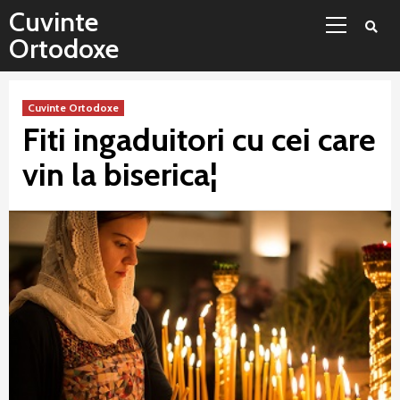
Sari
Meniu
Cuvinte
la
principal
Ortodoxe
conținut
Cuvinte Ortodoxe
Fiti ingaduitori cu cei care
vin la biserica¦