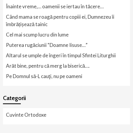
Înainte vreme,… oamenii se iertau în tăcere…
Când mama se roagă pentru copiii ei, Dumnezeu îi
îmbrățișează tainic
Cel mai scump lucru din lume
Puterea rugăciunii “Doamne Iisuse…”
Altarul se umple de îngeri în timpul Sfintei Liturghii
Arăt bine, pentru că merg la biserică….
Pe Domnul să-L cauţi, nu pe oameni
Categorii
Cuvinte Ortodoxe