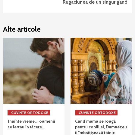
Rugaciunea de un singur gand
Alte articole
CUVINTE ORTODOXE
CUVINTE ORTODOXE
Înainte vreme,… oamenii
Când mama se roagă
se iertau în tăcere…
pentru copiii ei, Dumnezeu
îi îmbrățișează tainic