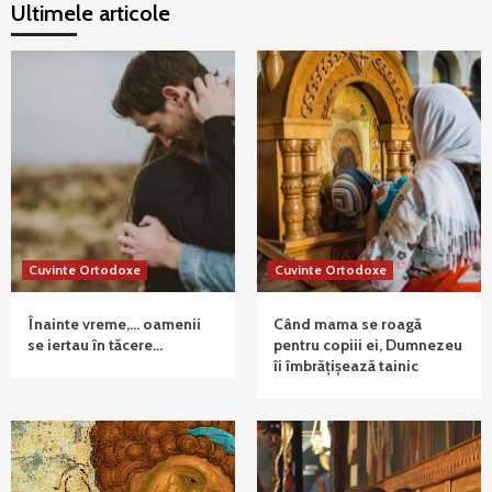
Ultimele articole
Cuvinte Ortodoxe
Cuvinte Ortodoxe
Înainte vreme,… oamenii
Când mama se roagă
se iertau în tăcere…
pentru copiii ei, Dumnezeu
îi îmbrățișează tainic