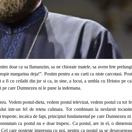
stim doar ca sa flamanzim, sa ne chioraie matele, sa avem fete prelungi
spir margarina deja!”. Postim pentru a nu carti ca niste carcotasi. Pos
 a fi cu ceilalti din jur si ca, in sine, a locui, a umbla cu Hristos pe ca
ruri pe care Dumnezeu ni le pune la indemana.
eu. Vedem postul-dieta, vedem postul televizat, vedem postul cu tot fe
ului intr-un fel de reteta culinara. Tot combinam la nesfarsit tocanite
ai trupeste, incalca de fapt, principiul fundamental pe care Dumnezeu ni 
constatam ca postul nu e doar trupesc. Ca postul, are in el, o dimensi
 Cel care posteste impreuna cu noi, pentru ca postul sa se desavarseas