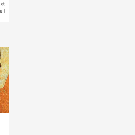
xt
ui!