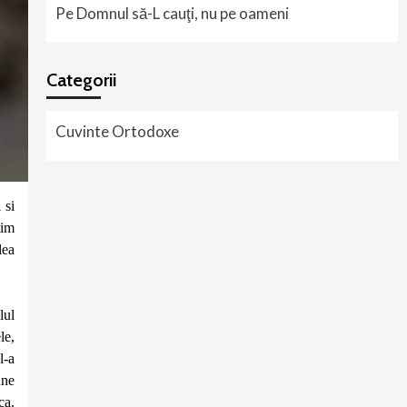
Pe Domnul să-L cauţi, nu pe oameni
Categorii
Cuvinte Ortodoxe
 si
tim
lea
lul
le,
l-a
une
ca.