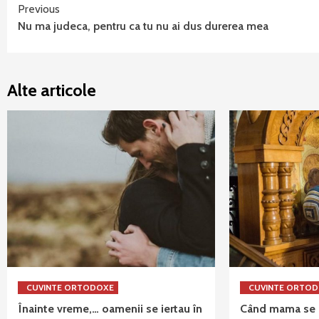
Continue
Previous
Nu ma judeca, pentru ca tu nu ai dus durerea mea
Reading
Alte articole
CUVINTE ORTODOXE
CUVINTE ORTO
Înainte vreme,… oamenii se iertau în
Când mama se r