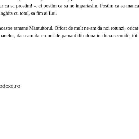
ar ca sa prostim! -. ci postim ca sa ne impartasim. Postim ca sa manc
nghita cu totul, sa fim ai Lui.
i noastre ramane Mantuitorul. Oricat de mult ne-am da noi rotunzi, oricat
icoanelor, daca am da cu noi de pamant din doua in doua secunde, tot
odoxe.ro