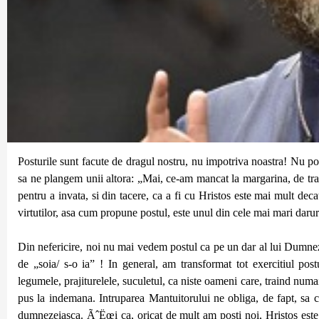
Posturile sunt facute de dragul nostru, nu impotriva noastra! Nu po
sa ne plangem unii altora: „Mai, ce-am mancat la margarina, de tran
pentru a invata, si din tacere, ca a fi cu Hristos este mai mult decat
virtutilor, asa cum propune postul, este unul din cele mai mari da
Din nefericire, noi nu mai vedem postul ca pe un dar al lui Dumnez
de „soia/ s-o ia” ! In general, am transformat tot exercitiul post
legumele, prajiturelele, suculetul, ca niste oameni care, traind num
pus la indemana. Intruparea Mantuitorului ne obliga, de fapt, sa 
dumnezeiasca. ÃˆËœi ca, oricat de mult am posti noi, Hristos este