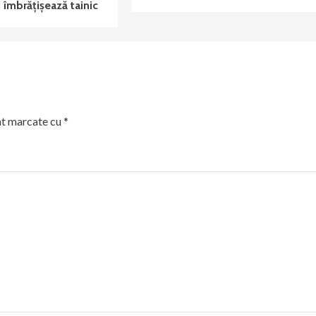
 îmbrățișează tainic
nt marcate cu
*