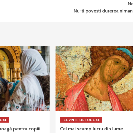
Ne
Nu-ti povesti durerea niman
DOXE
CUVINTE ORTODOXE
oagă pentru copiii
Cel mai scump lucru din lume