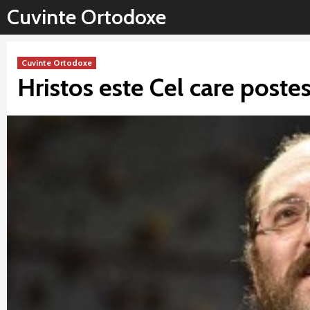
Sari
Cuvinte Ortodoxe
la
conținut
Cuvinte Ortodoxe
Hristos este Cel care poste