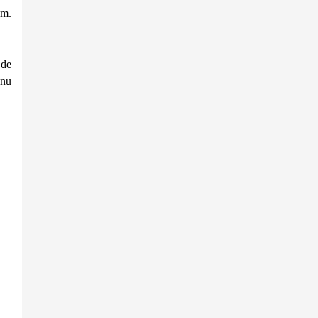
am.
 de
 nu