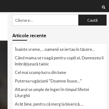
Caută
după:
Articole recente
Înainte vreme,… oamenii se iertau în tăcere…
Când mama se roagă pentru copiii ei, Dumnezeu îi
îmbrățișează tainic
Cel mai scump lucru din lume
Puterea rugăciunii “Doamne Iisuse…”
Altarul se umple de îngeri în timpul Sfintei
Liturghii
Arăt bine, pentru că merg la biserică….