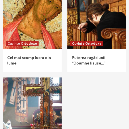
Cuvinte Ortodoxe
Cuvinte Ortodoxe
Cel mai scump lucru din
Puterea rugăciunii
lume
“Doamne Iisuse…”