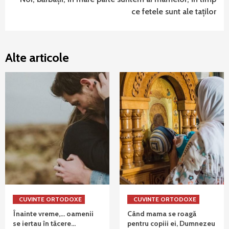
ce fetele sunt ale taţilor
Alte articole
CUVINTE ORTODOXE
CUVINTE ORTODOXE
Înainte vreme,… oamenii
Când mama se roagă
se iertau în tăcere…
pentru copiii ei, Dumnezeu