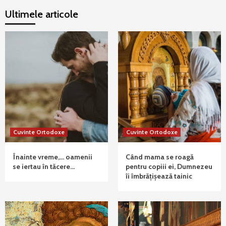
Ultimele articole
Cuvinte Ortodoxe
Cuvinte Ortodoxe
Înainte vreme,… oamenii
Când mama se roagă
se iertau în tăcere…
pentru copiii ei, Dumnezeu
îi îmbrățișează tainic