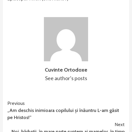
Cuvinte Ortodoxe
See author's posts
Continue
Previous
„Am deschis inimioara copilului și înăuntru L-am găsit
Reading
pe Hristos!”
Next
Noi, bărbaţii, în mare parte suntem ai mamelor, în timp