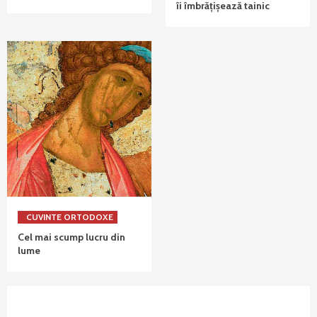
îi îmbrățișează tainic
CUVINTE ORTODOXE
Cel mai scump lucru din
lume