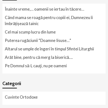
Înainte vreme,… oamenii se iertau în tăcere…
Când mama se roagă pentru copiii ei, Dumnezeu îi
îmbrățișează tainic
Cel mai scump lucru din lume
Puterea rugăciunii “Doamne Iisuse…”
Altarul se umple de îngeri în timpul Sfintei Liturghii
Arăt bine, pentru că merg la biserică….
Pe Domnul să-L cauţi, nu pe oameni
Categorii
Cuvinte Ortodoxe