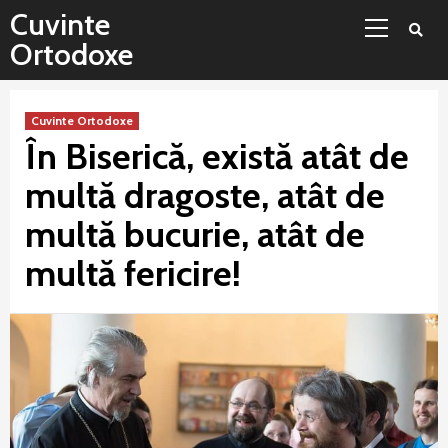
Sari
Meniu
Cuvinte
la
principal
Ortodoxe
conținut
Cuvinte Ortodoxe
În Biserică, există atât de
multă dragoste, atât de
multă bucurie, atât de
multă fericire!