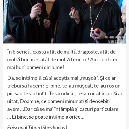
În biserică, există atât de multă dragoste, atât de
multă bucurie, atât de multă fericire! Aici sunt cei
mai buni oameni din lume!
Da, se întâmplă că și aceștia mai „mușcă”. Și ce ar
trebui să facem? Ei bine, te-au mușcat, te-au ros un
pic sau te-au boțit. Te-ai ridicat, te-au uitat în jur și ai
uitat, Doamne, ce oameni minunați și deosebiți
avem …Dar că se mai întâmplă și cazuri particulare
… Ei bine, se poate întâmpla orice…
Episcopul Tihon (Shevkunov)