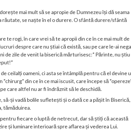
și dorește mai mult să se apropie de Dumnezeu își dă seama
ta răutate, se naște în el o durere. O sfântă durere/sfântă
re te rogi, în care vrei să te apropii din ce în ce mai mult de
ucruri despre care nu știai că există, sau pe care le-ai nega
 de zile de venit la biserică mărturisesc:” Părinte, nu știu
eput!”
de ceilalți oameni, ci asta se întâmplă pentru că el devine 
 “chirurg” din ce în ce mai iscusit, care începe să “opereze
pe care altfel nu ar fi îndrăznit să le deschidă.
ă-și vadă bolile sufletești și o dată ce a pășit în Biserică,
a, tămăduirea.
pentru fiecare o luptă de netrecut, dar să știți că această
ire și luminare interioară spre aflarea și vederea Lui.