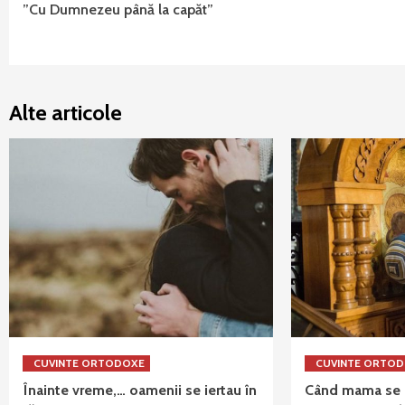
”Cu Dumnezeu până la capăt”
Reading
Alte articole
CUVINTE ORTODOXE
CUVINTE ORTO
Înainte vreme,… oamenii se iertau în
Când mama se r