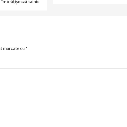
 îmbrățișează tainic
nt marcate cu
*