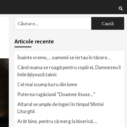
Caută
după:
Articole recente
Înainte vreme,… oamenii se iertau în tăcere…
Când mama se roagă pentru copiii ei, Dumnezeu îi
îmbrățișează tainic
Cel mai scump lucru din lume
Puterea rugăciunii “Doamne Iisuse…”
Altarul se umple de îngeri în timpul Sfintei
Liturghii
Arăt bine, pentru că merg la biserică….