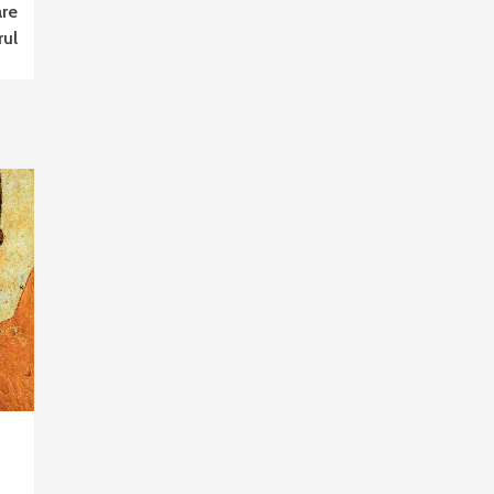
are
rul