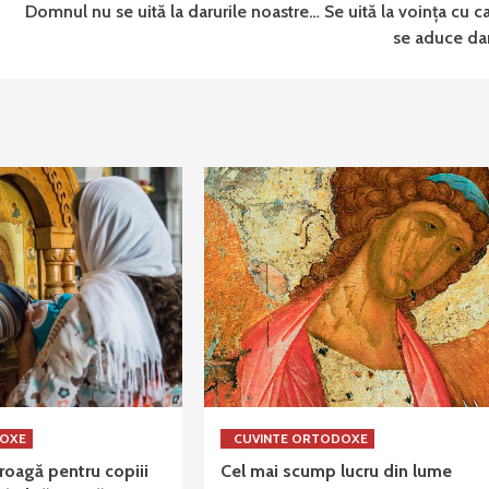
Domnul nu se uită la darurile noastre… Se uită la voința cu c
se aduce da
DOXE
CUVINTE ORTODOXE
oagă pentru copiii
Cel mai scump lucru din lume