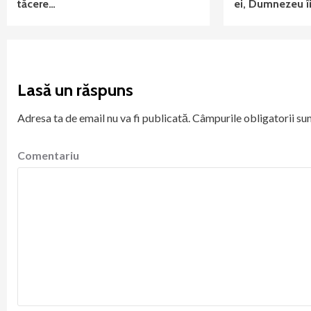
tăcere…
ei, Dumnezeu îi
Lasă un răspuns
Adresa ta de email nu va fi publicată.
Câmpurile obligatorii su
Comentariu