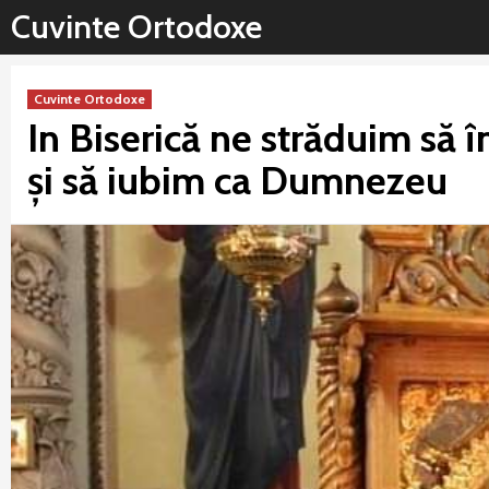
Sari
Cuvinte Ortodoxe
la
conținut
Cuvinte Ortodoxe
In Biserică ne străduim să 
și să iubim ca Dumnezeu