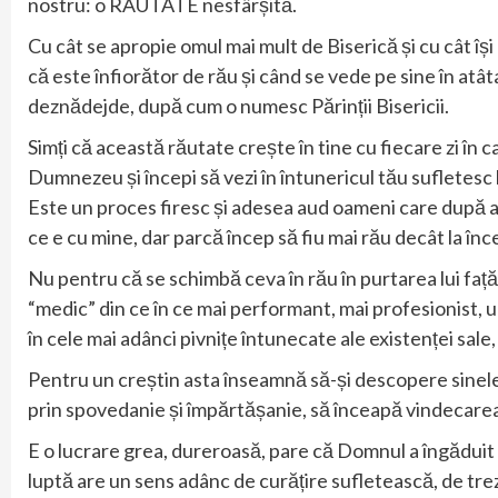
nostru: o RĂUTATE nesfârșită.
Cu cât se apropie omul mai mult de Biserică și cu cât î
că este înfiorător de rău și când se vede pe sine în atâ
deznădejde, după cum o numesc Părinții Bisericii.
Simți că această răutate crește în tine cu fiecare zi în ca
Dumnezeu și începi să vezi în întunericul tău sufletesc l
Este un proces firesc și adesea aud oameni care după ani
ce e cu mine, dar parcă încep să fiu mai rău decât la înc
Nu pentru că se schimbă ceva în rău în purtarea lui față 
“medic” din ce în ce mai performant, mai profesionist, un
în cele mai adânci pivnițe întunecate ale existenței sale, 
Pentru un creștin asta înseamnă să-și descopere sinele, s
prin spovedanie și împărtășanie, să înceapă vindecare
E o lucrare grea, dureroasă, pare că Domnul a îngăduit 
luptă are un sens adânc de curățire sufletească, de trez