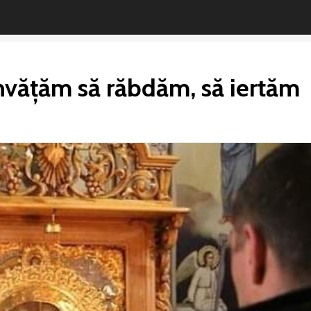
învățăm să răbdăm, să iertăm