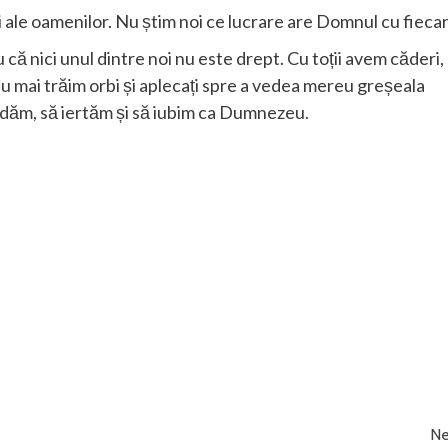
i ale oamenilor. Nu știm noi ce lucrare are Domnul cu fiecar
că nici unul dintre noi nu este drept. Cu toții avem căderi,
nu mai trăim orbi și aplecați spre a vedea mereu greșeala
răbdăm, să iertăm și să iubim ca Dumnezeu.
Ne