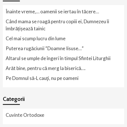
Înainte vreme,… oamenii se iertau în tăcere…
Când mama se roagă pentru copiii ei, Dumnezeu îi
îmbrățișează tainic
Cel mai scump lucru din lume
Puterea rugăciunii “Doamne Iisuse…”
Altarul se umple de îngeri în timpul Sfintei Liturghii
Arăt bine, pentru că merg la biserică….
Pe Domnul să-L cauţi, nu pe oameni
Categorii
Cuvinte Ortodoxe