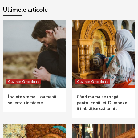
Ultimele articole
Cuvinte Ortodoxe
Cuvinte Ortodoxe
Înainte vreme,… oamenii
Când mama se roagă
se iertau în tăcere…
pentru copiii ei, Dumnezeu
îi îmbrățișează tainic