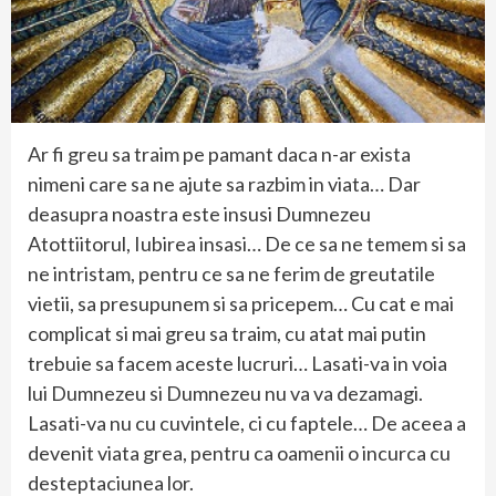
Ar fi greu sa traim pe pamant daca n-ar exista
nimeni care sa ne ajute sa razbim in viata… Dar
deasupra noastra este insusi Dumnezeu
Atottiitorul, Iubirea insasi… De ce sa ne temem si sa
ne intristam, pentru ce sa ne ferim de greutatile
vietii, sa presupunem si sa pricepem… Cu cat e mai
complicat si mai greu sa traim, cu atat mai putin
trebuie sa facem aceste lucruri… Lasati-va in voia
lui Dumnezeu si Dumnezeu nu va va dezamagi.
Lasati-va nu cu cuvintele, ci cu faptele… De aceea a
devenit viata grea, pentru ca oamenii o incurca cu
desteptaciunea lor.