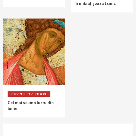
îi îmbrățișează tainic
CUVINTE ORTODOXE
Cel mai scump lucru din
lume