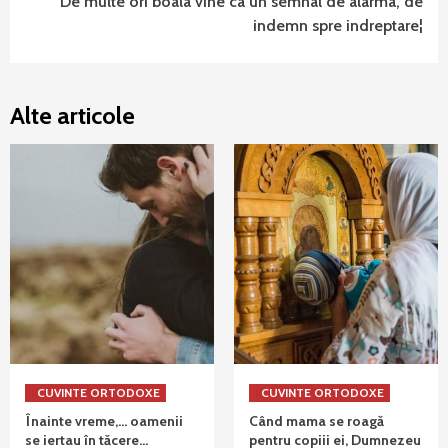
De multe ori boala vine ca un semnal de alarma, de
indemn spre indreptare¦
Alte articole
CUVINTE ORTODOXE
CUVINTE ORTODOXE
Înainte vreme,… oamenii
Când mama se roagă
se iertau în tăcere…
pentru copiii ei, Dumnezeu