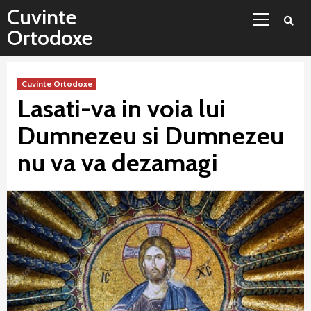
Sari
Meniu
Cuvinte
la
principal
Ortodoxe
conținut
Cuvinte Ortodoxe
Lasati-va in voia lui
Dumnezeu si Dumnezeu
nu va va dezamagi