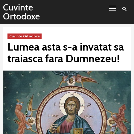
Sari
Meniu
Cuvinte
la
principal
Ortodoxe
conținut
Cuvinte Ortodoxe
Lumea asta s-a invatat sa
traiasca fara Dumnezeu!