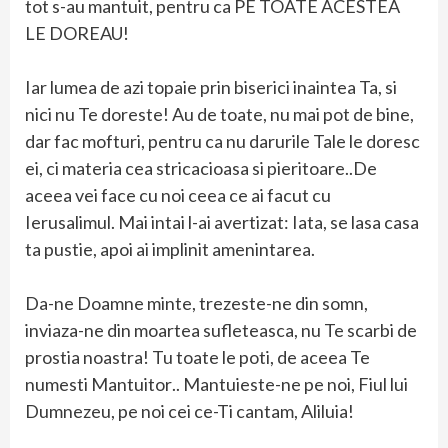
tot s-au mantuit, pentru ca PE TOATE ACESTEA
LE DOREAU!
Iar lumea de azi topaie prin biserici inaintea Ta, si
nici nu Te doreste! Au de toate, nu mai pot de bine,
dar fac mofturi, pentru ca nu darurile Tale le doresc
ei, ci materia cea stricacioasa si pieritoare..De
aceea vei face cu noi ceea ce ai facut cu
Ierusalimul. Mai intai l-ai avertizat: Iata, se lasa casa
ta pustie, apoi ai implinit amenintarea.
Da-ne Doamne minte, trezeste-ne din somn,
inviaza-ne din moartea sufleteasca, nu Te scarbi de
prostia noastra! Tu toate le poti, de aceea Te
numesti Mantuitor.. Mantuieste-ne pe noi, Fiul lui
Dumnezeu, pe noi cei ce-Ti cantam, Aliluia!