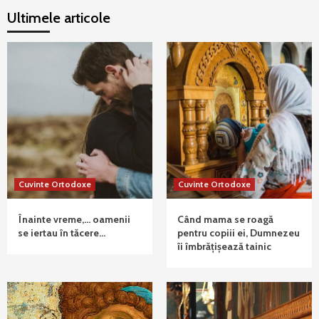
Ultimele articole
Cuvinte Ortodoxe
Cuvinte Ortodoxe
Înainte vreme,… oamenii
Când mama se roagă
se iertau în tăcere…
pentru copiii ei, Dumnezeu
îi îmbrățișează tainic