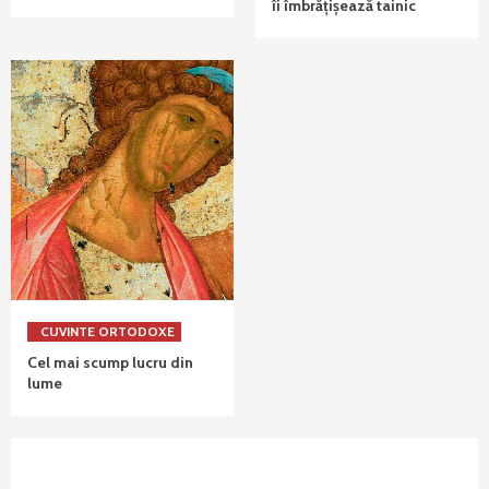
îi îmbrățișează tainic
CUVINTE ORTODOXE
Cel mai scump lucru din
lume