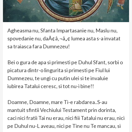
Agheasma nu, Sfanta Impartasanie nu, Maslu nu,
spovedanie nu, daÃ¢â‚¬â„¢ lumea asta s-a invatat
sa traiasca fara Dumnezeu!
Bei o gura de apa si primesti pe Duhul Sfant, sorbi o
picatura dintr-o lingurita si primesti pe Fiul lui
Dumnezeu, te ungi cu putin ulei si te invaluie
iubirea Tatalui ceresc, si tot nu-i bine!!
Doamne, Doamne, mare Ti-e rabdarea..S-au
mantuit sfintii Vechiului Testament prin dorinta,
caci nici fratii Tai nu erau, nici fiii Tatalui nu erau, nici
pe Duhul nu-L aveau, nici pe Tine nu Te mancau, si