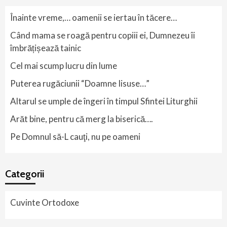
Înainte vreme,… oamenii se iertau în tăcere…
Când mama se roagă pentru copiii ei, Dumnezeu îi
îmbrățișează tainic
Cel mai scump lucru din lume
Puterea rugăciunii “Doamne Iisuse…”
Altarul se umple de îngeri în timpul Sfintei Liturghii
Arăt bine, pentru că merg la biserică….
Pe Domnul să-L cauţi, nu pe oameni
Categorii
Cuvinte Ortodoxe