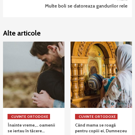
Multe boli se datoreaza gandurilor rele
Alte articole
CUVINTE ORTODOXE
CUVINTE ORTODOXE
Înainte vreme,… oamenii
Când mama se roagă
se iertau în tăcere…
pentru copiii ei, Dumnezeu