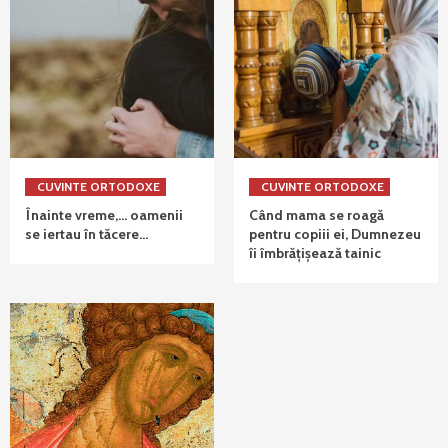
CUVINTE ORTODOXE
CUVINTE ORTODOXE
Înainte vreme,… oamenii
Când mama se roagă
se iertau în tăcere…
pentru copiii ei, Dumnezeu
îi îmbrățișează tainic