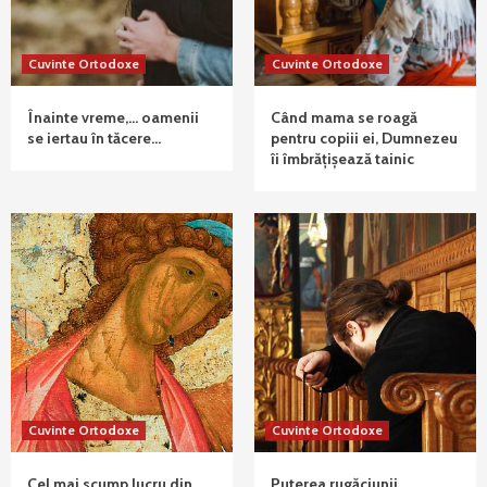
Cuvinte Ortodoxe
Cuvinte Ortodoxe
Înainte vreme,… oamenii
Când mama se roagă
se iertau în tăcere…
pentru copiii ei, Dumnezeu
îi îmbrățișează tainic
Cuvinte Ortodoxe
Cuvinte Ortodoxe
Cel mai scump lucru din
Puterea rugăciunii