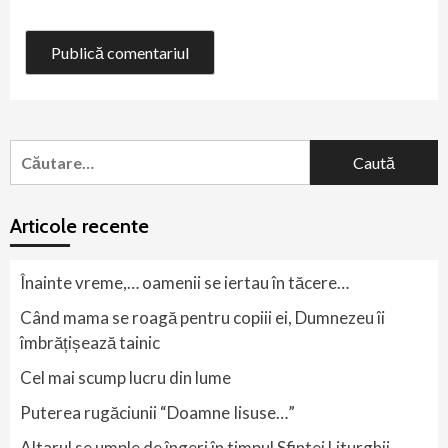
Caută
după:
Articole recente
Înainte vreme,… oamenii se iertau în tăcere…
Când mama se roagă pentru copiii ei, Dumnezeu îi
îmbrățișează tainic
Cel mai scump lucru din lume
Puterea rugăciunii “Doamne Iisuse…”
Altarul se umple de îngeri în timpul Sfintei Liturghii