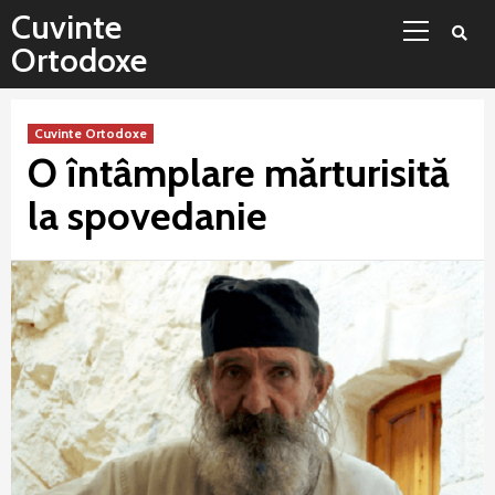
Sari
Meniu
Cuvinte
la
principal
Ortodoxe
conținut
Cuvinte Ortodoxe
O întâmplare mărturisită
la spovedanie