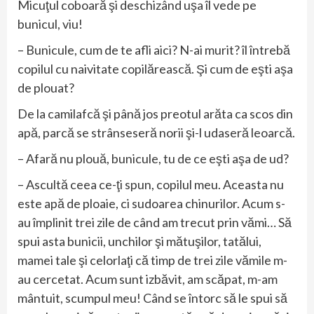
Micuţul coboară şi deschizând uşa îl vede pe
bunicul, viu!
– Bunicule, cum de te afli aici? N-ai murit? îl întrebă
copilul cu naivitate copilărească. Şi cum de eşti aşa
de plouat?
De la camilafcă şi până jos preotul arăta ca scos din
apă, parcă se strânseseră norii şi-l udaseră leoarcă.
– Afară nu plouă, bunicule, tu de ce eşti aşa de ud?
– Ascultă ceea ce-ţi spun, copilul meu. Aceasta nu
este apă de ploaie, ci sudoarea chinurilor. Acum s-
au împlinit trei zile de când am trecut prin vămi… Să
spui asta bunicii, unchilor şi mătuşilor, tatălui,
mamei tale şi celorlaţi că timp de trei zile vămile m-
au cercetat. Acum sunt izbăvit, am scăpat, m-am
mântuit, scumpul meu! Când se întorc să le spui să