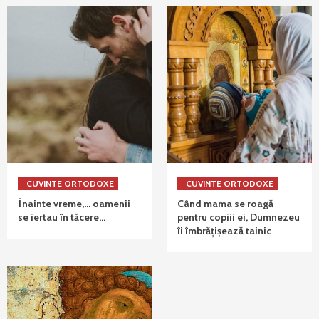
CUVINTE ORTODOXE
CUVINTE ORTODOXE
Înainte vreme,… oamenii
Când mama se roagă
se iertau în tăcere…
pentru copiii ei, Dumnezeu
îi îmbrățișează tainic