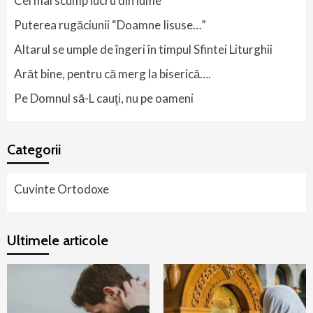
Cel mai scump lucru din lume
Puterea rugăciunii “Doamne Iisuse…”
Altarul se umple de îngeri în timpul Sfintei Liturghii
Arăt bine, pentru că merg la biserică….
Pe Domnul să-L cauţi, nu pe oameni
Categorii
Cuvinte Ortodoxe
Ultimele articole