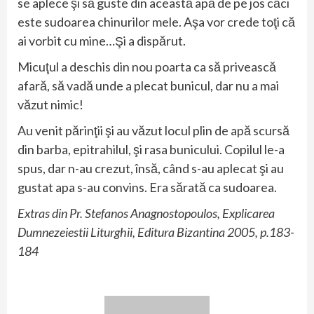
se aplece şi să guste din această apă de pe jos căci
este sudoarea chinurilor mele. Aşa vor crede toţi că
ai vorbit cu mine…Şi a dispărut.
Micuţul a deschis din nou poarta ca să privească
afară, să vadă unde a plecat bunicul, dar nu a mai
văzut nimic!
Au venit părinţii şi au văzut locul plin de apă scursă
din barba, epitrahilul, şi rasa bunicului. Copilul le-a
spus, dar n-au crezut, însă, când s-au aplecat şi au
gustat apa s-au convins. Era sărată ca sudoarea.
Extras din Pr. Stefanos Anagnostopoulos, Explicarea
Dumnezeiestii Liturghii, Editura Bizantina 2005, p.183-
184