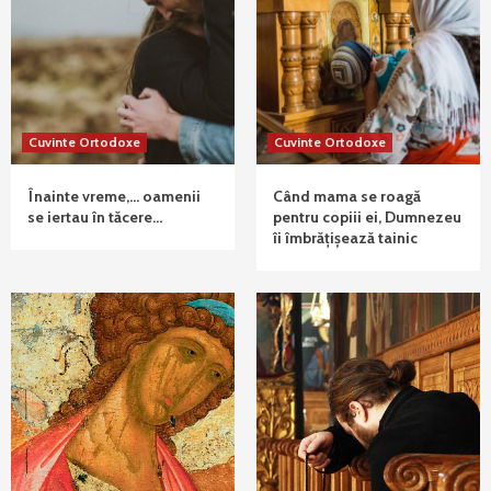
Cuvinte Ortodoxe
Cuvinte Ortodoxe
Înainte vreme,… oamenii
Când mama se roagă
se iertau în tăcere…
pentru copiii ei, Dumnezeu
îi îmbrățișează tainic