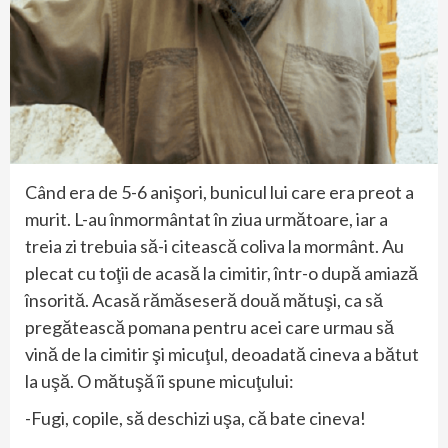
Când era de 5-6 anişori, bunicul lui care era preot a
murit. L-au înmormântat în ziua următoare, iar a
treia zi trebuia să-i citească coliva la mormânt. Au
plecat cu toţii de acasă la cimitir, într-o după amiază
însorită. Acasă rămăseseră două mătuşi, ca să
pregătească pomana pentru acei care urmau să
vină de la cimitir şi micuţul, deoadată cineva a bătut
la uşă. O mătuşă îi spune micuţului:
-Fugi, copile, să deschizi uşa, că bate cineva!