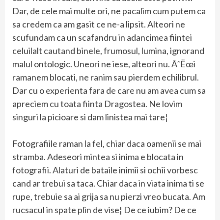
Dar, de cele mai multe ori, ne pacalim cum putem ca
sa credem ca am gasit ce ne-a lipsit. Alteori ne
scufundam ca un scafandru in adancimea fiintei
celuilalt cautand binele, frumosul, lumina, ignorand
malul ontologic. Uneori ne iese, alteori nu. ÃˆËœi
ramanem blocati, ne ranim sau pierdem echilibrul.
Dar cu o experienta fara de care nu am avea cum sa
apreciem cu toata fiinta Dragostea. Ne lovim
singuri la picioare si dam linistea mai tare¦
Fotografiile raman la fel, chiar daca oamenii se mai
stramba. Adeseori mintea si inima e blocata in
fotografii. Alaturi de bataile inimii si ochii vorbesc
cand ar trebui sa taca. Chiar daca in viata inima ti se
rupe, trebuie sa ai grija sa nu pierzi vreo bucata. Am
rucsacul in spate plin de vise¦ De ce iubim? De ce