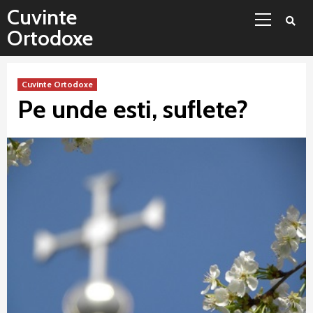
Sari
Meniu
Cuvinte
la
principal
Ortodoxe
conținut
Cuvinte Ortodoxe
Pe unde esti, suflete?