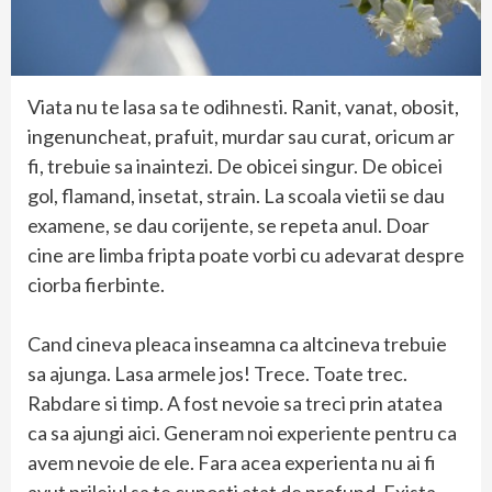
Viata nu te lasa sa te odihnesti. Ranit, vanat, obosit,
ingenuncheat, prafuit, murdar sau curat, oricum ar
fi, trebuie sa inaintezi. De obicei singur. De obicei
gol, flamand, insetat, strain. La scoala vietii se dau
examene, se dau corijente, se repeta anul. Doar
cine are limba fripta poate vorbi cu adevarat despre
ciorba fierbinte.
Cand cineva pleaca inseamna ca altcineva trebuie
sa ajunga. Lasa armele jos! Trece. Toate trec.
Rabdare si timp. A fost nevoie sa treci prin atatea
ca sa ajungi aici. Generam noi experiente pentru ca
avem nevoie de ele. Fara acea experienta nu ai fi