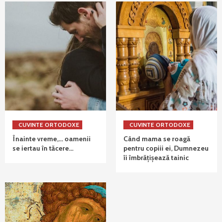
CUVINTE ORTODOXE
CUVINTE ORTODOXE
Înainte vreme,… oamenii
Când mama se roagă
se iertau în tăcere…
pentru copiii ei, Dumnezeu
îi îmbrățișează tainic