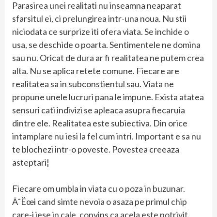
Parasirea unei realitati nu inseamna neaparat
sfarsitul ei, ci prelungirea intr-una noua. Nu stii
niciodata ce surprize iti ofera viata. Se inchide o
usa, se deschide o poarta. Sentimentele ne domina
sau nu. Oricat de dura ar fi realitatea ne putem crea
alta. Nu se aplica retete comune. Fiecare are
realitatea sa in subconstientul sau. Viata ne
propune unele lucruri pana le impune. Exista atatea
sensuri cati indivizi se apleaca asupra fiecaruia
dintre ele. Realitatea este subiectiva. Din orice
intamplare nu iesi la fel cum intri. Important e sa nu
te blochezi intr-o poveste. Povestea creeaza
asteptari¦
Fiecare om umbla in viata cu o poza in buzunar.
ÃˆËœi cand simte nevoia o asaza pe primul chip
care-i iese in cale, convins ca acela este potrivit.