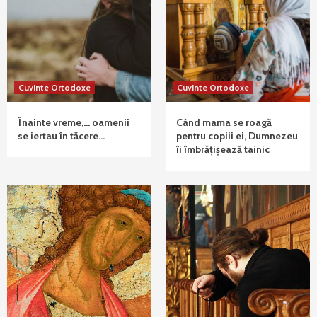
Cuvinte Ortodoxe
Cuvinte Ortodoxe
Înainte vreme,… oamenii
Când mama se roagă
se iertau în tăcere…
pentru copiii ei, Dumnezeu
îi îmbrățișează tainic