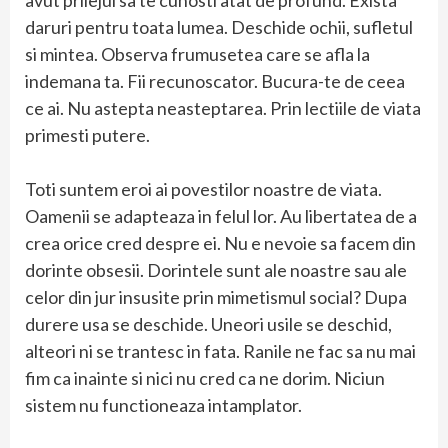
avut prilejul sa te cunosti atat de profund. Exista
daruri pentru toata lumea. Deschide ochii, sufletul
si mintea. Observa frumusetea care se afla la
indemana ta. Fii recunoscator. Bucura-te de ceea
ce ai. Nu astepta neasteptarea. Prin lectiile de viata
primesti putere.
Toti suntem eroi ai povestilor noastre de viata.
Oamenii se adapteaza in felul lor. Au libertatea de a
crea orice cred despre ei. Nu e nevoie sa facem din
dorinte obsesii. Dorintele sunt ale noastre sau ale
celor din jur insusite prin mimetismul social? Dupa
durere usa se deschide. Uneori usile se deschid,
alteori ni se trantesc in fata. Ranile ne fac sa nu mai
fim ca inainte si nici nu cred ca ne dorim. Niciun
sistem nu functioneaza intamplator.