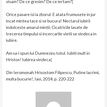
visam? De ce gresim? De ce iertam?¦
Orice pasare isi ia zborul. E atata frumusete in jur
incat mintea tace si se bucura! Nectarul iubirii
indulceste amarul mintii. Cicatricile lasate de
trecerea timpului si incercarile vietii se vindeca in
iubire.
Am sa-i spun lui Dumnezeu totul. Iubiti mult in
Hristos! Iubirea vindeca¦
Din Ieromonah Hrisostom Filipescu, Putine lacrimi,
multa bucurie!, Iasi, 2014; p. 220-222