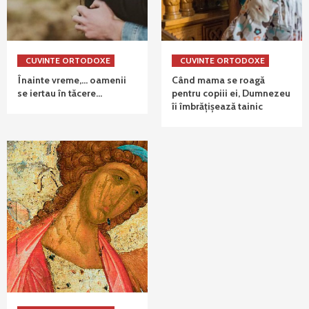
CUVINTE ORTODOXE
CUVINTE ORTODOXE
Înainte vreme,… oamenii
Când mama se roagă
se iertau în tăcere…
pentru copiii ei, Dumnezeu
îi îmbrățișează tainic