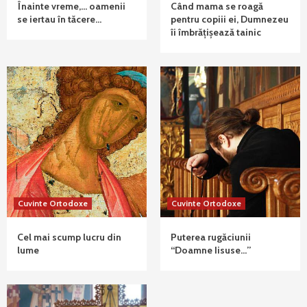
Înainte vreme,… oamenii
Când mama se roagă
se iertau în tăcere…
pentru copiii ei, Dumnezeu
îi îmbrățișează tainic
Cuvinte Ortodoxe
Cuvinte Ortodoxe
Cel mai scump lucru din
Puterea rugăciunii
lume
“Doamne Iisuse…”