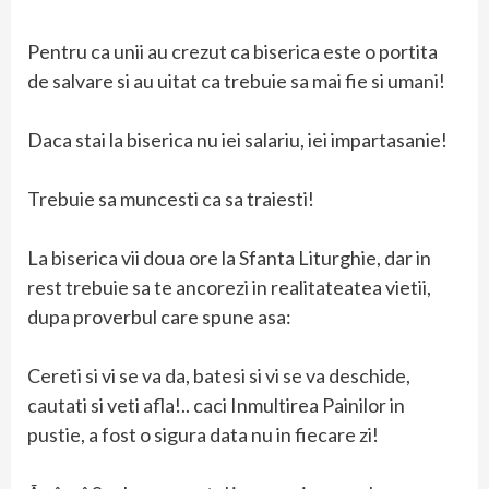
Pentru ca unii au crezut ca biserica este o portita
de salvare si au uitat ca trebuie sa mai fie si umani!
Daca stai la biserica nu iei salariu, iei impartasanie!
Trebuie sa muncesti ca sa traiesti!
La biserica vii doua ore la Sfanta Liturghie, dar in
rest trebuie sa te ancorezi in realitateatea vietii,
dupa proverbul care spune asa:
Cereti si vi se va da, batesi si vi se va deschide,
cautati si veti afla!.. caci Inmultirea Painilor in
pustie, a fost o sigura data nu in fiecare zi!