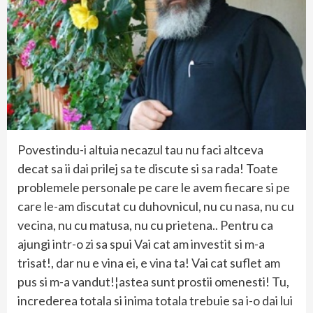
Povestindu-i altuia necazul tau nu faci altceva
decat sa ii dai prilej sa te discute si sa rada! Toate
problemele personale pe care le avem fiecare si pe
care le-am discutat cu duhovnicul, nu cu nasa, nu cu
vecina, nu cu matusa, nu cu prietena.. Pentru ca
ajungi intr-o zi sa spui Vai cat am investit si m-a
trisat!, dar nu e vina ei, e vina ta! Vai cat suflet am
pus si m-a vandut!¦astea sunt prostii omenesti! Tu,
increderea totala si inima totala trebuie sa i-o dai lui