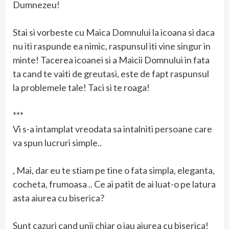
Dumnezeu!
Stai si vorbeste cu Maica Domnului la icoana si daca
nu iti raspunde ea nimic, raspunsul iti vine singur in
minte! Tacerea icoanei si a Maicii Domnului in fata
ta cand te vaiti de greutasi, este de fapt raspunsul
la problemele tale! Taci si te roaga!
***
Vi s-a intamplat vreodata sa intalniti persoane care
va spun lucruri simple..
, Mai, dar eu te stiam pe tine o fata simpla, eleganta,
cocheta, frumoasa .. Ce ai patit de ai luat-o pe latura
asta aiurea cu biserica?
Sunt cazuri cand unii chiar o iau aiurea cu biserica!