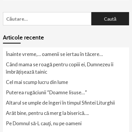
Caută
după:
Articole recente
Înainte vreme,… oamenii se iertau în tăcere…
Când mama se roagă pentru copiii ei, Dumnezeu îi
îmbrățișează tainic
Cel mai scump lucru din lume
Puterea rugăciunii “Doamne Iisuse…”
Altarul se umple de îngeri în timpul Sfintei Liturghii
Arăt bine, pentru că merg la biserică….
Pe Domnul să-L cauţi, nu pe oameni