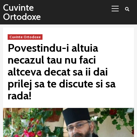
Sari
Meniu
Cuvinte
la
principal
Ortodoxe
conținut
Cuvinte Ortodoxe
Povestindu-i altuia
necazul tau nu faci
altceva decat sa ii dai
prilej sa te discute si sa
rada!