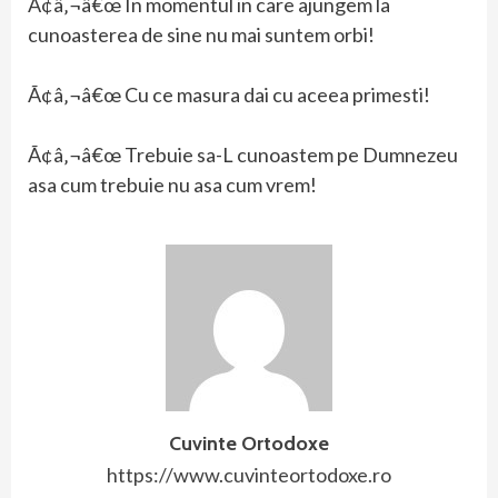
Ã¢â‚¬â€œ In momentul in care ajungem la
cunoasterea de sine nu mai suntem orbi!
Ã¢â‚¬â€œ Cu ce masura dai cu aceea primesti!
Ã¢â‚¬â€œ Trebuie sa-L cunoastem pe Dumnezeu
asa cum trebuie nu asa cum vrem!
Cuvinte Ortodoxe
https://www.cuvinteortodoxe.ro