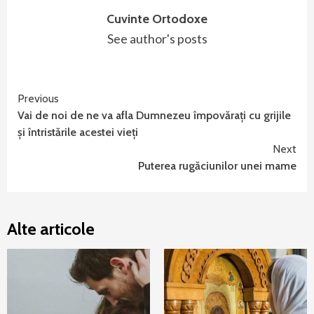
Cuvinte Ortodoxe
See author's posts
Continue
Previous
Vai de noi de ne va afla Dumnezeu împovărați cu grijile
Reading
și întristările acestei vieți
Next
Puterea rugăciunilor unei mame
Alte articole