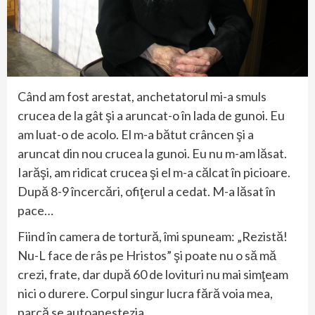
Când am fost arestat, anchetatorul mi-a smuls
crucea de la gât şi a aruncat-o în lada de gunoi. Eu
am luat-o de acolo. El m-a bătut crâncen şi a
aruncat din nou crucea la gunoi. Eu nu m-am lăsat.
Iarăşi, am ridicat crucea şi el m-a călcat în picioare.
După 8-9 încercări, ofiţerul a cedat. M-a lăsat în
pace…
Fiind în camera de tortură, îmi spuneam: „Rezistă!
Nu-L face de râs pe Hristos” şi poate nu o să mă
crezi, frate, dar după 60 de lovituri nu mai simţeam
nici o durere. Corpul singur lucra fără voia mea,
parcă se autoanestezia.