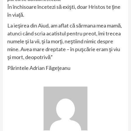
În închisoare încetezi să exişti, doar Hristos te ţine
în viaţă.
La ieşirea din Aiud, am aflat că sărmana mea mamă,
atunci când scria acatistul pentru preot, îmi trecea
numele şi la vii, şi la morţi, neştiind nimic despre
mine. Avea mare dreptate – în puşcărie eram şi viu
şi mort, deopotrivă”
Părintele Adrian Făgeţeanu