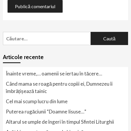
Caută
după:
Articole recente
Înainte vreme,… oamenii se iertau în tăcere…
Când mama se roagă pentru copiii ei, Dumnezeu îi
îmbrățișează tainic
Cel mai scump lucru din lume
Puterea rugăciunii “Doamne Iisuse…”
Altarul se umple de îngeri în timpul Sfintei Liturghii