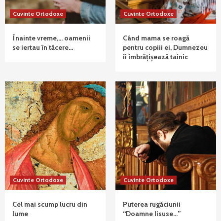
Cuvinte Ortodoxe
Cuvinte Ortodoxe
Înainte vreme,… oamenii
Când mama se roagă
se iertau în tăcere…
pentru copiii ei, Dumnezeu
îi îmbrățișează tainic
Cuvinte Ortodoxe
Cuvinte Ortodoxe
Cel mai scump lucru din
Puterea rugăciunii
lume
“Doamne Iisuse…”