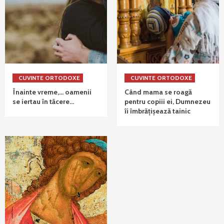
CUVINTE ORTODOXE
CUVINTE ORTODOXE
Înainte vreme,… oamenii
Când mama se roagă
se iertau în tăcere…
pentru copiii ei, Dumnezeu
îi îmbrățișează tainic