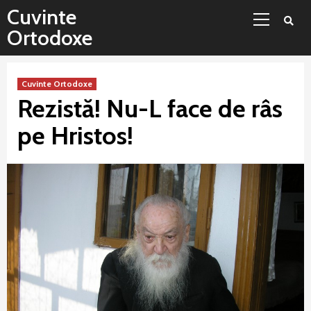
Sari
Meniu
Cuvinte
la
principal
Ortodoxe
conținut
Cuvinte Ortodoxe
Rezistă! Nu-L face de râs
pe Hristos!