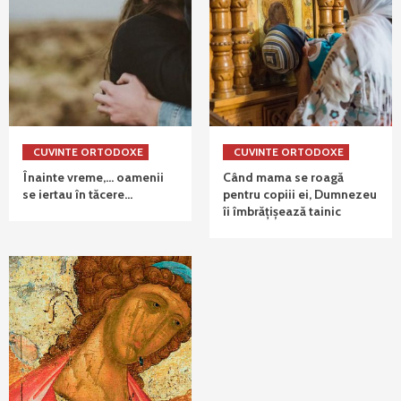
CUVINTE ORTODOXE
CUVINTE ORTODOXE
Înainte vreme,… oamenii
Când mama se roagă
se iertau în tăcere…
pentru copiii ei, Dumnezeu
îi îmbrățișează tainic