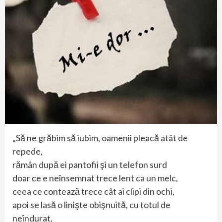
„Să ne grăbim să iubim, oamenii pleacă atât de
repede,
rămân după ei pantofii şi un telefon surd
doar ce e neînsemnat trece lent ca un melc,
ceea ce contează trece cât ai clipi din ochi,
apoi se lasă o linişte obişnuită, cu totul de
neîndurat,