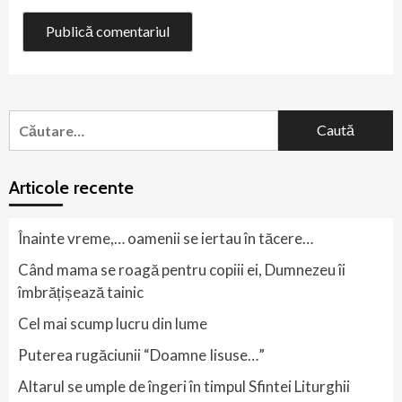
Caută
după:
Articole recente
Înainte vreme,… oamenii se iertau în tăcere…
Când mama se roagă pentru copiii ei, Dumnezeu îi
îmbrățișează tainic
Cel mai scump lucru din lume
Puterea rugăciunii “Doamne Iisuse…”
Altarul se umple de îngeri în timpul Sfintei Liturghii