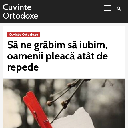
Sari
Meniu
Cuvinte
la
principal
Ortodoxe
conținut
Cuvinte Ortodoxe
Să ne grăbim să iubim,
oamenii pleacă atât de
repede