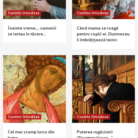
Cuvinte Ortodoxe
Cuvinte Ortodoxe
Înainte vreme,… oamenii
Când mama se roagă
se iertau în tăcere…
pentru copiii ei, Dumnezeu
îi îmbrățișează tainic
Cuvinte Ortodoxe
Cuvinte Ortodoxe
Cel mai scump lucru din
Puterea rugăciunii
lume
“Doamne Iisuse…”