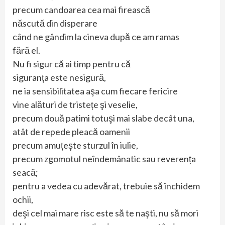
precum candoarea cea mai firească
născută din disperare
când ne gândim la cineva după ce am ramas
fără el.
Nu fi sigur că ai timp pentru că
siguranța este nesigură,
ne ia sensibilitatea aşa cum fiecare fericire
vine alături de tristețe şi veselie,
precum două patimi totuşi mai slabe decât una,
atât de repede pleacă oamenii
precum amuțeşte sturzul în iulie,
precum zgomotul neîndemânatic sau reverența
seacă;
pentru a vedea cu adevărat, trebuie să închidem
ochii,
deşi cel mai mare risc este să te naşti, nu să mori