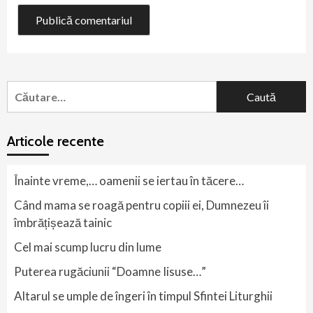
Caută
după:
Articole recente
Înainte vreme,… oamenii se iertau în tăcere…
Când mama se roagă pentru copiii ei, Dumnezeu îi
îmbrățișează tainic
Cel mai scump lucru din lume
Puterea rugăciunii “Doamne Iisuse…”
Altarul se umple de îngeri în timpul Sfintei Liturghii