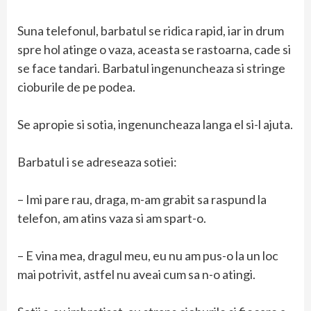
Suna telefonul, barbatul se ridica rapid, iar in drum
spre hol atinge o vaza, aceasta se rastoarna, cade si
se face tandari. Barbatul ingenuncheaza si stringe
cioburile de pe podea.
Se apropie si sotia, ingenuncheaza langa el si-l ajuta.
Barbatul i se adreseaza sotiei:
– Imi pare rau, draga, m-am grabit sa raspund la
telefon, am atins vaza si am spart-o.
– E vina mea, dragul meu, eu nu am pus-o la un loc
mai potrivit, astfel nu aveai cum sa n-o atingi.