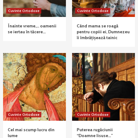
Cuvinte Ortodoxe
Cuvinte Ortodoxe
Înainte vreme,… oamenii
Când mama se roagă
se iertau în tăcere…
pentru copiii ei, Dumnezeu
îi îmbrățișează tainic
Cuvinte Ortodoxe
Cuvinte Ortodoxe
Cel mai scump lucru din
Puterea rugăciunii
lume
“Doamne Iisuse…”