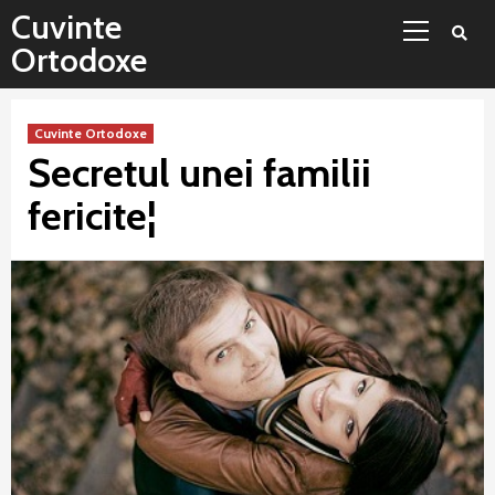
Sari
Meniu
Cuvinte
la
principal
Ortodoxe
conținut
Cuvinte Ortodoxe
Secretul unei familii
fericite¦