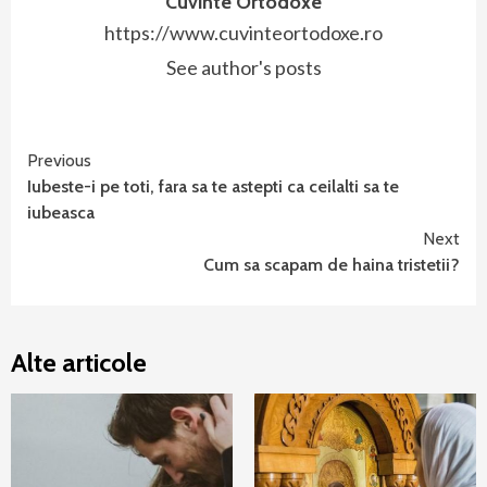
Cuvinte Ortodoxe
https://www.cuvinteortodoxe.ro
See author's posts
Continue
Previous
Iubeste-i pe toti, fara sa te astepti ca ceilalti sa te
Reading
iubeasca
Next
Cum sa scapam de haina tristetii?
Alte articole