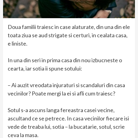
Doua familii traiesc in case alaturate, din una din ele
toata ziua se aud strigate si certuri, in cealata casa,
e liniste.
In una din seri in prima casa din nou izbucneste o
cearta, iar sotia ii spune sotului:
– Ai auzit vreodata injuraturi si scandaluri din casa
vecinilor? Poate mergi la ei si afli cum traiesc?
Sotul s-a ascuns langa fereastra casei vecine,
ascultand ce se petrece. In casa vecinilor fiecare isi
vede de treaba lui, sotia – la bucatarie, sotul, scrie
ceva la masa.