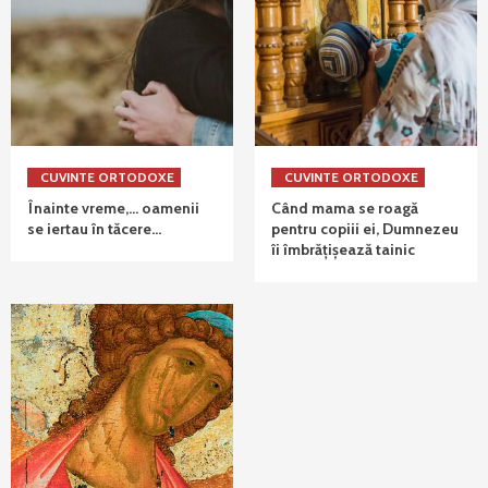
CUVINTE ORTODOXE
CUVINTE ORTODOXE
Înainte vreme,… oamenii
Când mama se roagă
se iertau în tăcere…
pentru copiii ei, Dumnezeu
îi îmbrățișează tainic