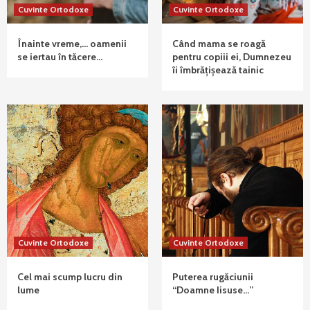
Cuvinte Ortodoxe
Cuvinte Ortodoxe
Înainte vreme,… oamenii
Când mama se roagă
se iertau în tăcere…
pentru copiii ei, Dumnezeu
îi îmbrățișează tainic
Cuvinte Ortodoxe
Cuvinte Ortodoxe
Cel mai scump lucru din
Puterea rugăciunii
lume
“Doamne Iisuse…”