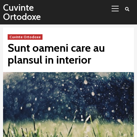
Sari
Meniu
Cuvinte
la
principal
Ortodoxe
conținut
Cuvinte Ortodoxe
Sunt oameni care au
plansul in interior