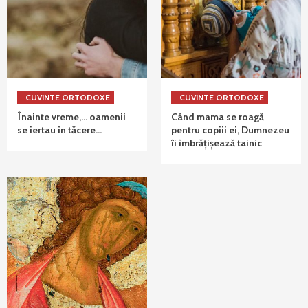
CUVINTE ORTODOXE
CUVINTE ORTODOXE
Înainte vreme,… oamenii
Când mama se roagă
se iertau în tăcere…
pentru copiii ei, Dumnezeu
îi îmbrățișează tainic