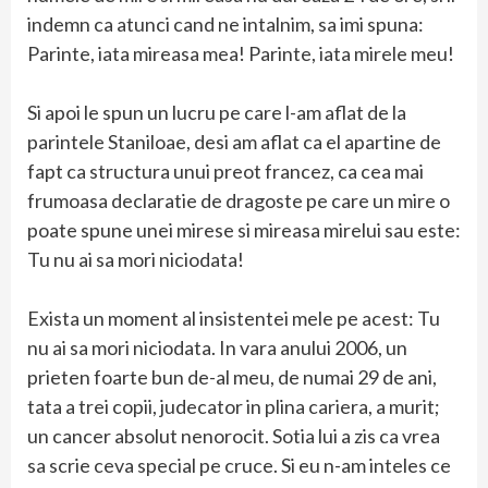
indemn ca atunci cand ne intalnim, sa imi spuna:
Parinte, iata mireasa mea! Parinte, iata mirele meu!
Si apoi le spun un lucru pe care l-am aflat de la
parintele Staniloae, desi am aflat ca el apartine de
fapt ca structura unui preot francez, ca cea mai
frumoasa declaratie de dragoste pe care un mire o
poate spune unei mirese si mireasa mirelui sau este:
Tu nu ai sa mori niciodata!
Exista un moment al insistentei mele pe acest: Tu
nu ai sa mori niciodata. In vara anului 2006, un
prieten foarte bun de-al meu, de numai 29 de ani,
tata a trei copii, judecator in plina cariera, a murit;
un cancer absolut nenorocit. Sotia lui a zis ca vrea
sa scrie ceva special pe cruce. Si eu n-am inteles ce