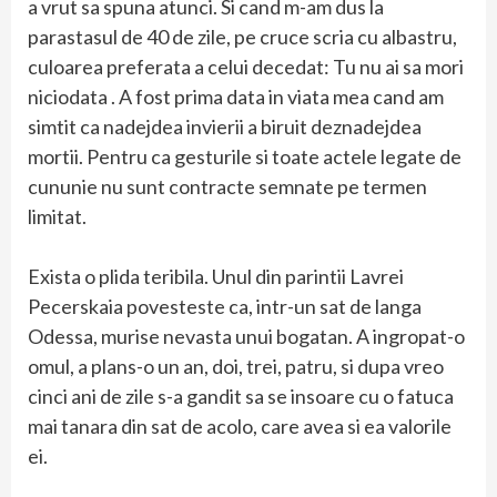
a vrut sa spuna atunci. Si cand m-am dus la
parastasul de 40 de zile, pe cruce scria cu albastru,
culoarea preferata a celui decedat: Tu nu ai sa mori
niciodata . A fost prima data in viata mea cand am
simtit ca nadejdea invierii a biruit deznadejdea
mortii. Pentru ca gesturile si toate actele legate de
cununie nu sunt contracte semnate pe termen
limitat.
Exista o plida teribila. Unul din parintii Lavrei
Pecerskaia povesteste ca, intr-un sat de langa
Odessa, murise nevasta unui bogatan. A ingropat-o
omul, a plans-o un an, doi, trei, patru, si dupa vreo
cinci ani de zile s-a gandit sa se insoare cu o fatuca
mai tanara din sat de acolo, care avea si ea valorile
ei.