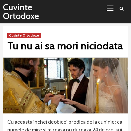
Sari
Meniu
Cuvinte
la
principal
Ortodoxe
conținut
Cuvinte Ortodoxe
Tu nu ai sa mori niciodata
Cu aceasta inchei deobicei predica de la cuninie: ca
numele de mire si mireasa nu dureaza 24 de ore, si ii