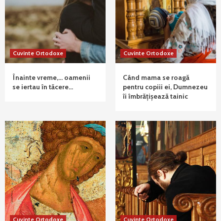
Cuvinte Ortodoxe
Cuvinte Ortodoxe
Înainte vreme,… oamenii
Când mama se roagă
se iertau în tăcere…
pentru copiii ei, Dumnezeu
îi îmbrățișează tainic
Cuvinte Ortodoxe
Cuvinte Ortodoxe