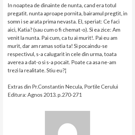
In noaptea de dinainte de nunta, cand era totul
pregatit. nunta aproape pornita, bairamul pregtit, in
somn i se arata prima nevasta. El, speriat: Ce faci
aici, Katia? (sau cum o fi chemat-o). Si ea zice: Am
venit la nunta. Pai cum, ca tu ai murit!. Pai eu am
murit, dar am ramas sotia ta! Si pocaindu-se
respectivul, s-a calugarit in cele din urma, toata
averea a dat-o si s-a pocait. Poate ca asa ne-am
trezi la realitate. Stiu eu?¦
Extras din Pr.Constantin Necula, Portile Cerului
Editura: Agnos 2013. p.270-271