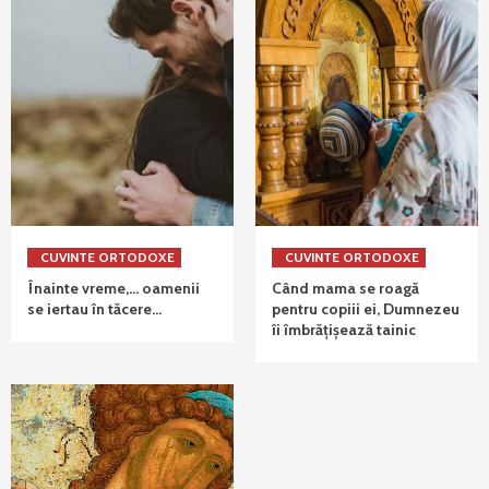
CUVINTE ORTODOXE
CUVINTE ORTODOXE
Înainte vreme,… oamenii
Când mama se roagă
se iertau în tăcere…
pentru copiii ei, Dumnezeu
îi îmbrățișează tainic