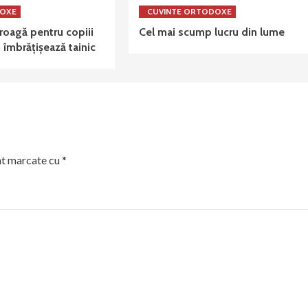
DOXE
CUVINTE ORTODOXE
oagă pentru copiii
Cel mai scump lucru din lume
 îmbrățișează tainic
nt marcate cu
*