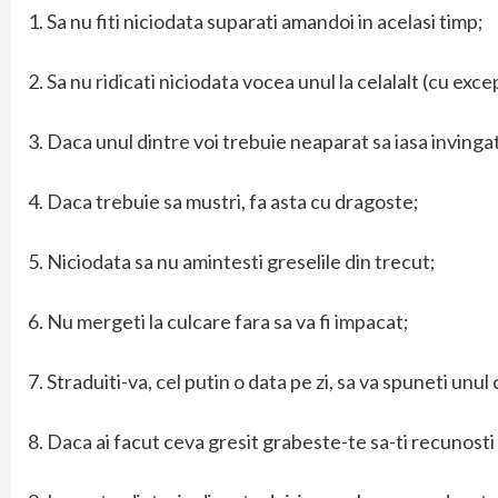
1. Sa nu fiti niciodata suparati amandoi in acelasi timp;
2. Sa nu ridicati niciodata vocea unul la celalalt (cu exc
3. Daca unul dintre voi trebuie neaparat sa iasa invinga
4. Daca trebuie sa mustri, fa asta cu dragoste;
5. Niciodata sa nu amintesti greselile din trecut;
6. Nu mergeti la culcare fara sa va fi impacat;
7. Straduiti-va, cel putin o data pe zi, sa va spuneti unul
8. Daca ai facut ceva gresit grabeste-te sa-ti recunosti g