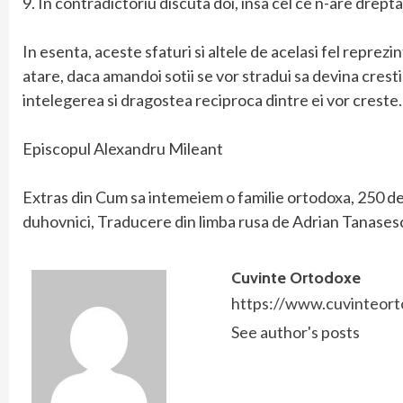
9. In contradictoriu discuta doi, insa cel ce n-are drep
In esenta, aceste sfaturi si altele de acelasi fel reprez
atare, daca amandoi sotii se vor stradui sa devina crestin
intelegerea si dragostea reciproca dintre ei vor creste.
Episcopul Alexandru Mileant
Extras din Cum sa intemeiem o familie ortodoxa, 250 de sf
duhovnici, Traducere din limba rusa de Adrian Tanases
Cuvinte Ortodoxe
https://www.cuvinteort
See author's posts