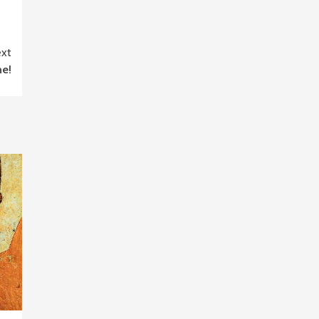
xt
ne!