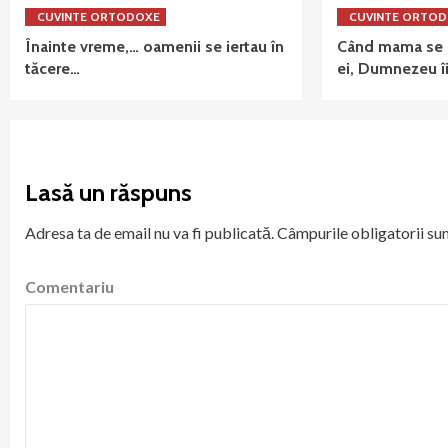
CUVINTE ORTODOXE
CUVINTE ORTO
Înainte vreme,… oamenii se iertau în
Când mama se r
tăcere…
ei, Dumnezeu îi
Lasă un răspuns
Adresa ta de email nu va fi publicată.
Câmpurile obligatorii su
Comentariu