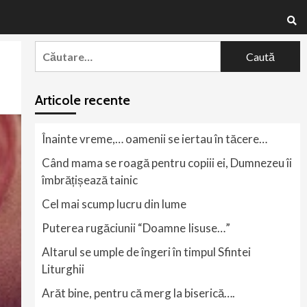
Caută
după:
Articole recente
Înainte vreme,… oamenii se iertau în tăcere…
Când mama se roagă pentru copiii ei, Dumnezeu îi
îmbrățișează tainic
Cel mai scump lucru din lume
Puterea rugăciunii “Doamne Iisuse…”
Altarul se umple de îngeri în timpul Sfintei
Liturghii
Arăt bine, pentru că merg la biserică….