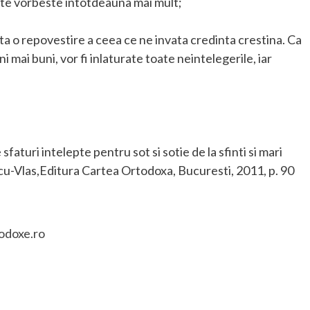
tate vorbeste intotdeauna mai mult;
inta o repovestire a ceea ce ne invata credinta crestina. Ca
i mai buni, vor fi inlaturate toate neintelegerile, iar
aturi intelepte pentru sot si sotie de la sfinti si mari
cu-Vlas,Editura Cartea Ortodoxa, Bucuresti, 2011, p. 90
odoxe.ro