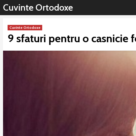
Sari
Cuvinte Ortodoxe
la
conținut
Cuvinte Ortodoxe
9 sfaturi pentru o casnicie f