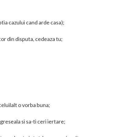
eptia cazului cand arde casa);
tor din disputa, cedeaza tu;
 celuilalt o vorba buna;
reseala si sa-ti ceri iertare;