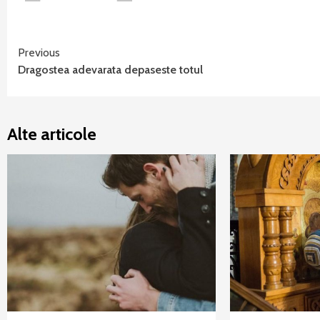
Continue
Previous
Dragostea adevarata depaseste totul
Reading
Alte articole