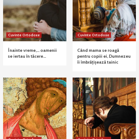
Cuvinte Ortodoxe
Cuvinte Ortodoxe
Înainte vreme,… oamenii
Când mama se roagă
se iertau în tăcere…
pentru copiii ei, Dumnezeu
îi îmbrățișează tainic