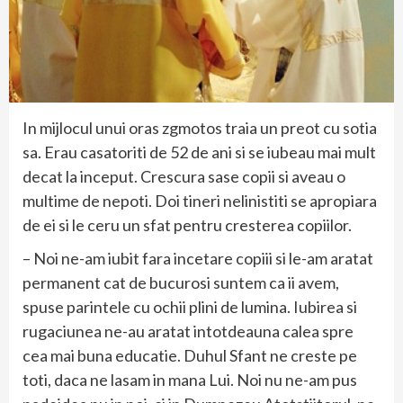
In mijlocul unui oras zgmotos traia un preot cu sotia
sa. Erau casatoriti de 52 de ani si se iubeau mai mult
decat la inceput. Crescura sase copii si aveau o
multime de nepoti. Doi tineri nelinistiti se apropiara
de ei si le ceru un sfat pentru cresterea copiilor.
– Noi ne-am iubit fara incetare copiii si le-am aratat
permanent cat de bucurosi suntem ca ii avem,
spuse parintele cu ochii plini de lumina. Iubirea si
rugaciunea ne-au aratat intotdeauna calea spre
cea mai buna educatie. Duhul Sfant ne creste pe
toti, daca ne lasam in mana Lui. Noi nu ne-am pus