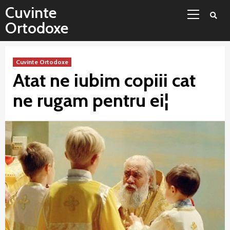
Sari
Meniu
Cuvinte
la
principal
Ortodoxe
conținut
Cuvinte Ortodoxe
Atat ne iubim copiii cat
ne rugam pentru ei¦