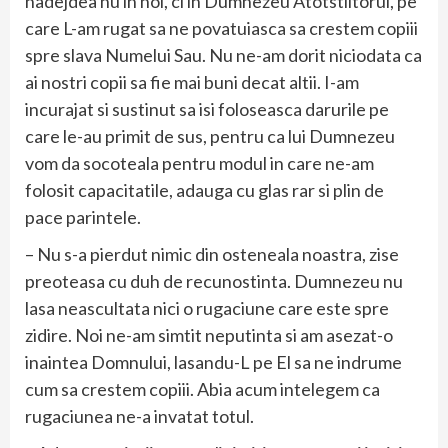
nadejdea nu in noi, ci in Dumnezeu Atotstiitorul, pe
care L-am rugat sa ne povatuiasca sa crestem copiii
spre slava Numelui Sau. Nu ne-am dorit niciodata ca
ai nostri copii sa fie mai buni decat altii. I-am
incurajat si sustinut sa isi foloseasca darurile pe
care le-au primit de sus, pentru ca lui Dumnezeu
vom da socoteala pentru modul in care ne-am
folosit capacitatile, adauga cu glas rar si plin de
pace parintele.
– Nu s-a pierdut nimic din osteneala noastra, zise
preoteasa cu duh de recunostinta. Dumnezeu nu
lasa neascultata nici o rugaciune care este spre
zidire. Noi ne-am simtit neputinta si am asezat-o
inaintea Domnului, lasandu-L pe El sa ne indrume
cum sa crestem copiii. Abia acum intelegem ca
rugaciunea ne-a invatat totul.