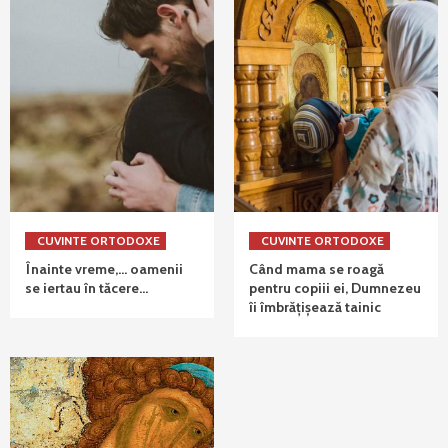
CUVINTE ORTODOXE
CUVINTE ORTODOXE
Înainte vreme,… oamenii
Când mama se roagă
se iertau în tăcere…
pentru copiii ei, Dumnezeu
îi îmbrățișează tainic