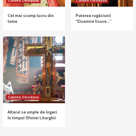
Cuvinte Ortodoxe
Cuvinte Ortodoxe
Cel mai scump lucru din
Puterea rugăciunii
lume
“Doamne Iisuse…”
Cuvinte Ortodoxe
Altarul se umple de îngeri
în timpul Sfintei Liturghii