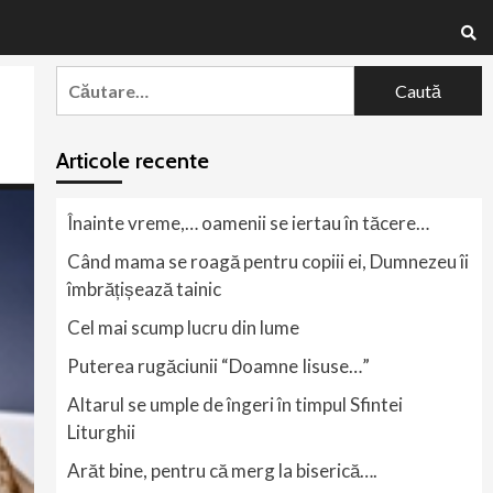
Caută
după:
Articole recente
Înainte vreme,… oamenii se iertau în tăcere…
Când mama se roagă pentru copiii ei, Dumnezeu îi
îmbrățișează tainic
Cel mai scump lucru din lume
Puterea rugăciunii “Doamne Iisuse…”
Altarul se umple de îngeri în timpul Sfintei
Liturghii
Arăt bine, pentru că merg la biserică….