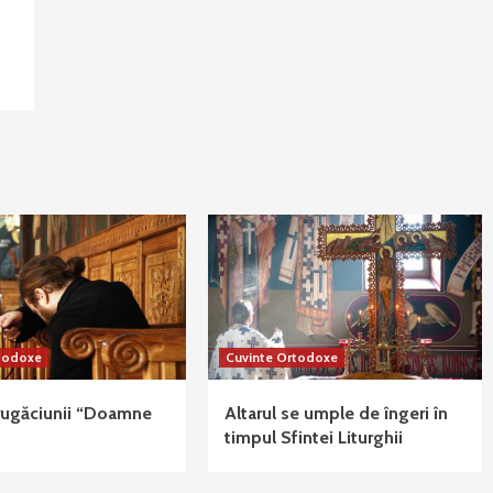
rtodoxe
Cuvinte Ortodoxe
rugăciunii “Doamne
Altarul se umple de îngeri în
timpul Sfintei Liturghii