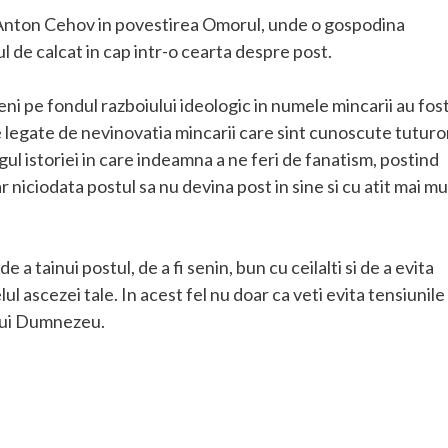
e Anton Cehov in povestirea Omorul, unde o gospodina
l de calcat in cap intr-o cearta despre post.
ni pe fondul razboiului ideologic in numele mincarii au fos
le legate de nevinovatia mincarii care sint cunoscute tuturo
l istoriei in care indeamna a ne feri de fanatism, postind
r niciodata postul sa nu devina post in sine si cu atit mai mu
a tainui postul, de a fi senin, bun cu ceilalti si de a evita
ul ascezei tale. In acest fel nu doar ca veti evita tensiunile
t lui Dumnezeu.