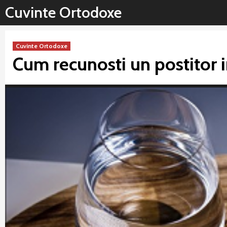
Sari
Cuvinte Ortodoxe
la
conținut
Cuvinte Ortodoxe
Cum recunosti un postitor 