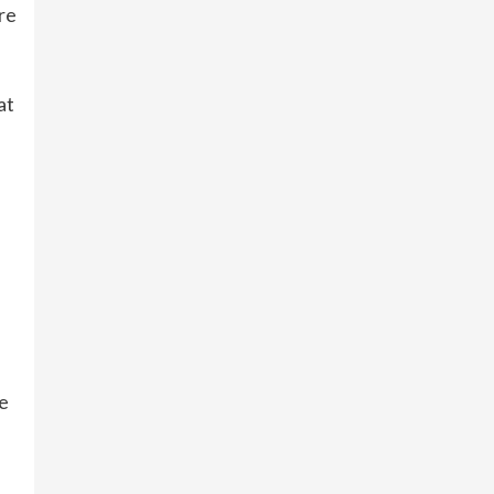
pre
at
le