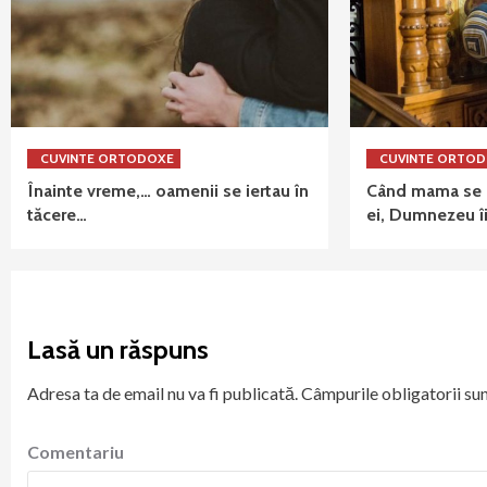
CUVINTE ORTODOXE
CUVINTE ORTO
Înainte vreme,… oamenii se iertau în
Când mama se r
tăcere…
ei, Dumnezeu îi
Lasă un răspuns
Adresa ta de email nu va fi publicată.
Câmpurile obligatorii su
Comentariu