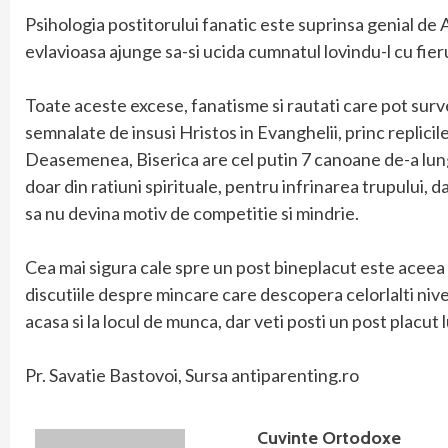
Psihologia postitorului fanatic este suprinsa genial d
evlavioasa ajunge sa-si ucida cumnatul lovindu-l cu fieru
Toate aceste excese, fanatisme si rautati care pot surve
semnalate de insusi Hristos in Evanghelii, princ replici
Deasemenea, Biserica are cel putin 7 canoane de-a lungu
doar din ratiuni spirituale, pentru infrinarea trupului, da
sa nu devina motiv de competitie si mindrie.
Cea mai sigura cale spre un post bineplacut este aceea de 
discutiile despre mincare care descopera celorlalti nivel
acasa si la locul de munca, dar veti posti un post placu
Pr. Savatie Bastovoi, Sursa antiparenting.ro
Cuvinte Ortodoxe