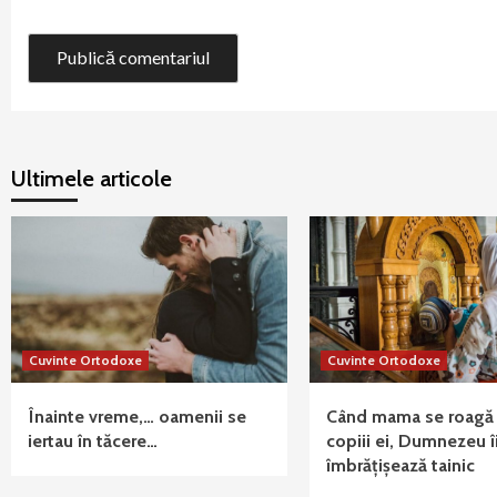
Ultimele articole
Cuvinte Ortodoxe
Cuvinte Ortodoxe
Înainte vreme,… oamenii se
Când mama se roagă
iertau în tăcere…
copiii ei, Dumnezeu î
îmbrățișează tainic