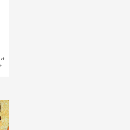
xt
lt…