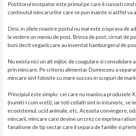
Postitorul incepator este primul pe care il cunosti cind
continutul mincarurilor care se pun inainte si astfel va a
Desi, in zilele noastre postul nu mai este o isprava de adm
la vedere un meniu de post. Brinza de post, cirnat de po
buni decit veganii care au inventat hamburgerul de pos
Nu exista nici un alt mijloc de coagulare si consolidare a
prin mincare. Pe criteriu alimentar Dumnezeu a separat 
mincare sint folosite cu mare succes in scopuri de mark
Principiul este simplu: cei care nu maninca produsele X, 
(numiti-i cum vreti), iar toti ceilalti sint in intuneric, s
ecosistemul, ucid animale, etc. Aceasta convingere, oda
mincarii, mincare care devine un crez ce exprima ratiuni
fanatisme de tip sectar care il separa de familie si priet