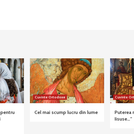
Cuvinte Ortodoxe
Cuvinte O
 pentru
Cel mai scump lucru din lume
Puterea 
i
Iisuse…”