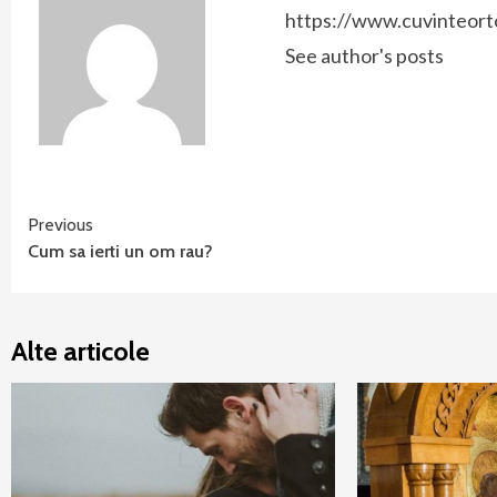
https://www.cuvinteort
See author's posts
Continue
Previous
Cum sa ierti un om rau?
Reading
Alte articole