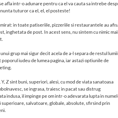
 se afla intr-o adunare pentru ca el va cauta sa intrebe des
nunta tuturor ca el, el, el posteste!
irat: in toate patiseriile, pizzeriile si restaurantele au afis
st, inghetata de post. In acest sens, nu sintem cu nimic mai
t.
 unui grup mai sigur decit acela de a-l separa de restul lumii
poporul iudeu de lumea pagina, iar astazi optiunile de
eting.
Y, Z sint buni, superiori, alesi, cu mod de viata sanatoasa
e imbolnavesc, se ingrasa, traiesc in pacat sau distrug
ta indusa, il impinge pe om intr-o adevarata lupta in nume
 superioare, salvatoare, globale, absolute, sfirsind prin
eni.