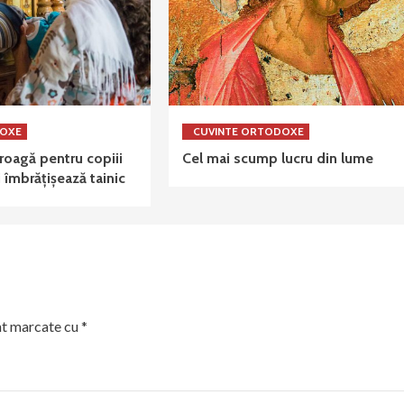
DOXE
CUVINTE ORTODOXE
oagă pentru copiii
Cel mai scump lucru din lume
 îmbrățișează tainic
nt marcate cu
*