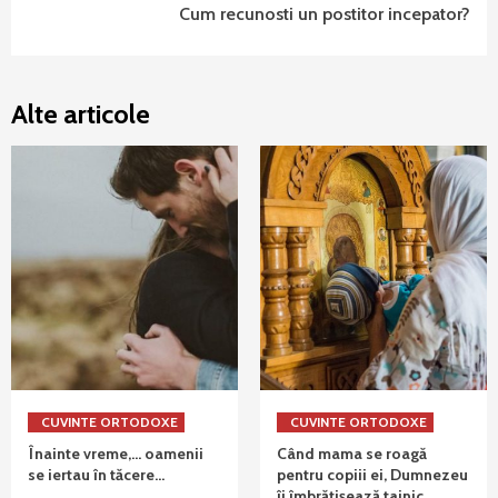
Cum recunosti un postitor incepator?
Alte articole
CUVINTE ORTODOXE
CUVINTE ORTODOXE
Înainte vreme,… oamenii
Când mama se roagă
se iertau în tăcere…
pentru copiii ei, Dumnezeu
îi îmbrățișează tainic