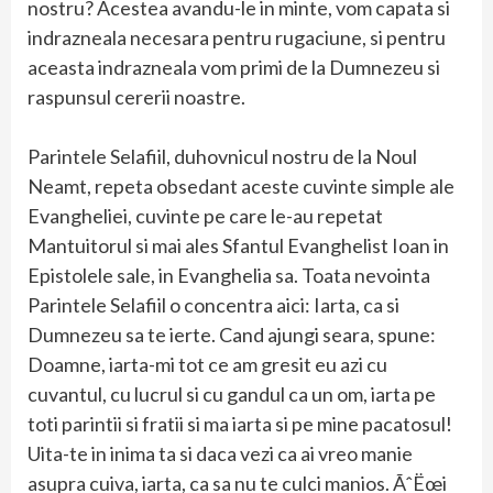
nostru? Acestea avandu-le in minte, vom capata si
indrazneala necesara pentru rugaciune, si pentru
aceasta indrazneala vom primi de la Dumnezeu si
raspunsul cererii noastre.
Parintele Selafiil, duhovnicul nostru de la Noul
Neamt, repeta obsedant aceste cuvinte simple ale
Evangheliei, cuvinte pe care le-au repetat
Mantuitorul si mai ales Sfantul Evanghelist Ioan in
Epistolele sale, in Evanghelia sa. Toata nevointa
Parintele Selafiil o concentra aici: Iarta, ca si
Dumnezeu sa te ierte. Cand ajungi seara, spune:
Doamne, iarta-mi tot ce am gresit eu azi cu
cuvantul, cu lucrul si cu gandul ca un om, iarta pe
toti parintii si fratii si ma iarta si pe mine pacatosul!
Uita-te in inima ta si daca vezi ca ai vreo manie
asupra cuiva, iarta, ca sa nu te culci manios. ÃˆËœi