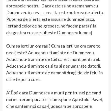
aproapele nostru. Daca este sa ne asemanam cu
Dumnezeu in ceva, aceasta este puterea de a ierta.
Puterea de a ierta este insusire dumnezeiasca.
Iertand celor ce ne gresesc, ne facem partasi la
dragostea cu care iubeste Dumnezeu lumea¦
Cum sa ierti un om rau? Cum sa ierti un om care te
necajeste? Aducandu-ti aminte de Dumnezeu.
Aducandu-ti aminte de Cel care a murit pentru el.
Aducandu-ti aminte ca si tu ai nenumarate datorii.
Aducandu-ti aminte de oamenii dragi tie, de felul in
care te porti cu ei.
ÃˆËœi daca Dumnezeu a murit pentru noi pe cand
noi inca eram pacatosi, cum spune Apostolul Pavel,
cine santem noi ca sa-l judecam pe aproapele