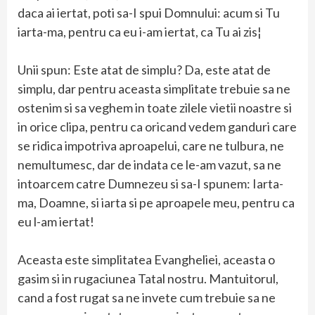
daca ai iertat, poti sa-I spui Domnului: acum si Tu
iarta-ma, pentru ca eu i-am iertat, ca Tu ai zis¦
Unii spun: Este atat de simplu? Da, este atat de
simplu, dar pentru aceasta simplitate trebuie sa ne
ostenim si sa veghem in toate zilele vietii noastre si
in orice clipa, pentru ca oricand vedem ganduri care
se ridica impotriva aproapelui, care ne tulbura, ne
nemultumesc, dar de indata ce le-am vazut, sa ne
intoarcem catre Dumnezeu si sa-I spunem: Iarta-
ma, Doamne, si iarta si pe aproapele meu, pentru ca
eu l-am iertat!
Aceasta este simplitatea Evangheliei, aceasta o
gasim si in rugaciunea Tatal nostru. Mantuitorul,
cand a fost rugat sa ne invete cum trebuie sa ne