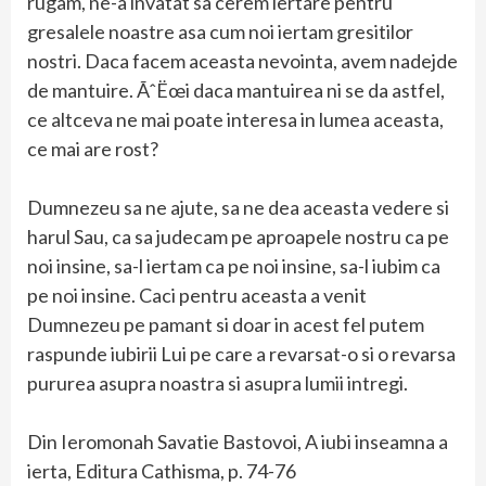
rugam, ne-a invatat sa cerem iertare pentru
gresalele noastre asa cum noi iertam gresitilor
nostri. Daca facem aceasta nevointa, avem nadejde
de mantuire. ÃˆËœi daca mantuirea ni se da astfel,
ce altceva ne mai poate interesa in lumea aceasta,
ce mai are rost?
Dumnezeu sa ne ajute, sa ne dea aceasta vedere si
harul Sau, ca sa judecam pe aproapele nostru ca pe
noi insine, sa-l iertam ca pe noi insine, sa-l iubim ca
pe noi insine. Caci pentru aceasta a venit
Dumnezeu pe pamant si doar in acest fel putem
raspunde iubirii Lui pe care a revarsat-o si o revarsa
pururea asupra noastra si asupra lumii intregi.
Din Ieromonah Savatie Bastovoi, A iubi inseamna a
ierta, Editura Cathisma, p. 74-76