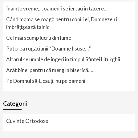
Înainte vreme,… oamenii se iertau în tăcere…
Când mama se roagă pentru copiii ei, Dumnezeu îi
îmbrățișează tainic
Cel mai scump lucru din lume
Puterea rugăciunii “Doamne Iisuse…”
Altarul se umple de îngeri în timpul Sfintei Liturghii
Arăt bine, pentru că merg la biserică….
Pe Domnul să-L cauţi, nu pe oameni
Categorii
Cuvinte Ortodoxe