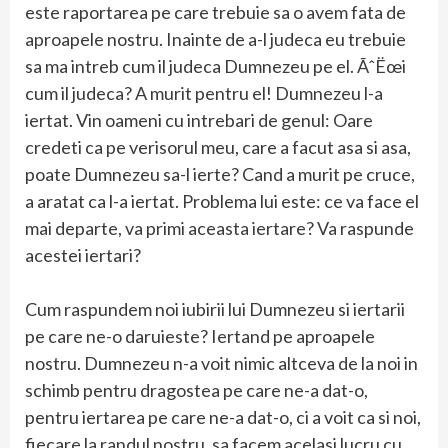
este raportarea pe care trebuie sa o avem fata de
aproapele nostru. Inainte de a-l judeca eu trebuie
sa ma intreb cum il judeca Dumnezeu pe el. ÃˆËœi
cum il judeca? A murit pentru el! Dumnezeu l-a
iertat. Vin oameni cu intrebari de genul: Oare
credeti ca pe verisorul meu, care a facut asa si asa,
poate Dumnezeu sa-l ierte? Cand a murit pe cruce,
a aratat ca l-a iertat. Problema lui este: ce va face el
mai departe, va primi aceasta iertare? Va raspunde
acestei iertari?
Cum raspundem noi iubirii lui Dumnezeu si iertarii
pe care ne-o daruieste? Iertand pe aproapele
nostru. Dumnezeu n-a voit nimic altceva de la noi in
schimb pentru dragostea pe care ne-a dat-o,
pentru iertarea pe care ne-a dat-o, ci a voit ca si noi,
fiecare la randul nostru, sa facem acelasi lucru cu