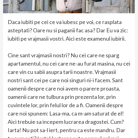
Daca iubiti pe cei ce va iubesc pe voi, ce rasplata
asteptati? Oare nu si paganii fac asa? Dar Eu va zic:
iubiti pe vrajmasii vostri. Aici este examenul iubirii.
Cine sant vrajmasii nostri? Nu cei care ne sparg
apartamentul, nu cei care ne-au furat masina, nu cei
care vin cu sabii asupra tarii noastre. Vrajmasii
nostri sant cei pe care noi singuri ni-i facem. Sant
oamenii despre care noi avem o parere proasta,
oamenii care ne tulbura prin prezenta lor, prin
cuvintele lor, prin felul lor de a fi. Oamenii despre
care noi spunem: Lasa-ma, ca m-am saturat de el!
Aici trebuie sa incepem lucrarea dragostei. Cum?
Iarta! Nu pot sa-l iert, pentru ca este mandru. Dar