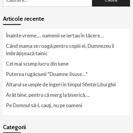
după:
Articole recente
Înainte vreme,… oamenii se iertau în tăcere…
Când mama se roagă pentru copiii ei, Dumnezeu îi
îmbrățișează tainic
Cel mai scump lucru din lume
Puterea rugăciunii “Doamne Iisuse…”
Altarul se umple de îngeri în timpul Sfintei Liturghii
Arăt bine, pentru că merg la biserică….
Pe Domnul să-L cauţi, nu pe oameni
Categorii