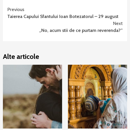
Continue
Previous
Taierea Capului Sfantului Ioan Botezatorul – 29 august
Reading
Next
„No, acum stii de ce purtam reverenda?”
Alte articole