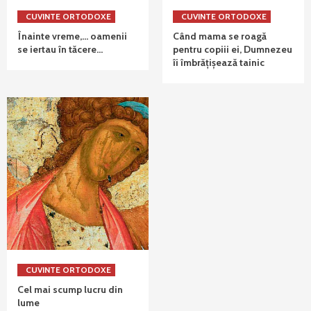
CUVINTE ORTODOXE
CUVINTE ORTODOXE
Înainte vreme,… oamenii
Când mama se roagă
se iertau în tăcere…
pentru copiii ei, Dumnezeu
îi îmbrățișează tainic
CUVINTE ORTODOXE
Cel mai scump lucru din
lume