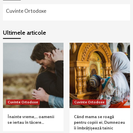
Cuvinte Ortodoxe
Ultimele articole
Cuvinte Ortodoxe
Cuvinte Ortodoxe
Înainte vreme,… oamenii
Când mama se roagă
se iertau în tăcere…
pentru copiii ei, Dumnezeu
îi îmbrățișează tainic