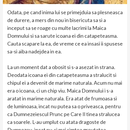
Odata, pe cand inima lui se primejduia sa plesneasca
de durere, a mers din nou in bisericuta sa si a
inceput sa se roage cu multe lacrimi la Maica
Domnului si sa sarute icoana ei din catapeteasma.
Cauta scapare la ea, de vreme ce ea insasi ii spusese
sa-si aiba nadejdea in ea.
La un moment dat a obosit si s-a asezat in strana.
Deodata icoana ei din catapeteasma a stralucit si
chipul ei a devenit de marime naturala. Acum nu mai
era o icoana, ci un chip viu. Maica Domnului i s-a
aratat in marime naturala. Era atat de frumoasa si
de luminoasa, incat nu putea sa o priveasca, pentru
ca Dumnezeiescul Prunc pe Care Il tinea stralucea
ca soarele. L-au umplut cu atata dragoste de
Dumnezeu, incat nu-si mai simtea greutatea