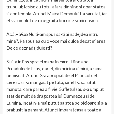
trupului; iesise cu totul afara din sine si doar statea
si contempla. Atunci Maica Domnului l-a sarutat, iar
el s-a umplut de o negraita bucurie si mireasma.
Ã¢â‚¬â€œ Nu ti-am spus sa-ti ai nadejdea intru
mine?, i-a spus ea cu o voce mai dulce decat mierea.
De ce deznadajduiesti?
Si si-a intins spre el mana in care Il tinea pe
Preadulcele Iisus, dar el, din pricina uimirii, a ramas
nemiscat. Atunci S-a apropiat de el Pruncul cel
ceresc si l-a mangaiat pe fata, iar el I-a sarutat
manuta, care parea a fi vie. Sufletul sau s-a umplut
atat de mult de dragostea lui Dumnezeu si de
Lumina, incat n-a mai putut sa stea pe picioare si s-a
prabusit la pamant. Atunci Imparateasa a toate a