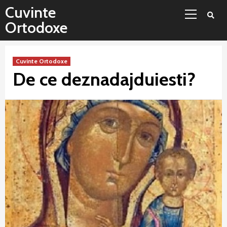
Sari
Meniu
Cuvinte
la
principal
Ortodoxe
conținut
Cuvinte Ortodoxe
De ce deznadajduiesti?