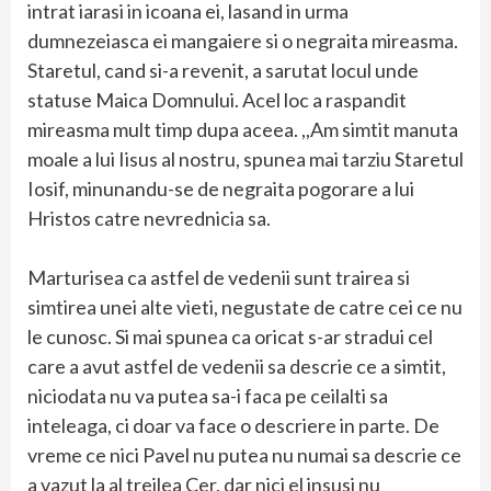
intrat iarasi in icoana ei, lasand in urma
dumnezeiasca ei mangaiere si o negraita mireasma.
Staretul, cand si-a revenit, a sarutat locul unde
statuse Maica Domnului. Acel loc a raspandit
mireasma mult timp dupa aceea. ,,Am simtit manuta
moale a lui Iisus al nostru, spunea mai tarziu Staretul
Iosif, minunandu-se de negraita pogorare a lui
Hristos catre nevrednicia sa.
Marturisea ca astfel de vedenii sunt trairea si
simtirea unei alte vieti, negustate de catre cei ce nu
le cunosc. Si mai spunea ca oricat s-ar stradui cel
care a avut astfel de vedenii sa descrie ce a simtit,
niciodata nu va putea sa-i faca pe ceilalti sa
inteleaga, ci doar va face o descriere in parte. De
vreme ce nici Pavel nu putea nu numai sa descrie ce
a vazut la al treilea Cer, dar nici el insusi nu