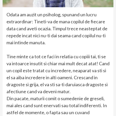
Odata am auzit un psiholog, spunand un lucru
extraordinar: Tineti-va de mana copilul de fiecare
data cand aveti ocazia. Timpul trece neasteptat de
repede incat nici nu-ti dai seama cand copilul nu-ti
mai intinde manuta.
Tine minte ca tot ce faci in relatia cu copiii tai, ti se
va intoarce insutit si chiar mai mult decat atat! Cand
un copil este tratat cu incredere, neaparat va sti si
el sa aiba incredere in alti oameni. Crescand in
dragoste si grija, el va sti sa-ti daruiasca dragoste si
afectiune cand va deveni matur.
Din pacate, maturii comit o sumedenie de greseli,
mai ales cand sunt enervati sau total indiferenti. In
astfel de momente, o fapta sau un cuvand