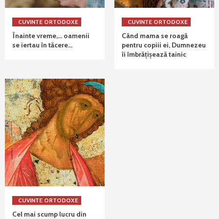
CUVINTE ORTODOXE
CUVINTE ORTODOXE
Înainte vreme,… oamenii
Când mama se roagă
se iertau în tăcere…
pentru copiii ei, Dumnezeu
îi îmbrățișează tainic
CUVINTE ORTODOXE
Cel mai scump lucru din