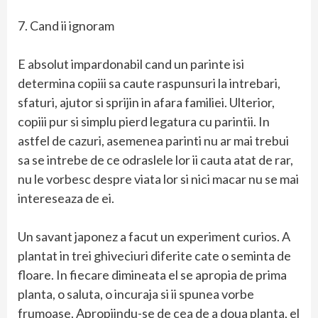
7. Cand ii ignoram
E absolut impardonabil cand un parinte isi
determina copiii sa caute raspunsuri la intrebari,
sfaturi, ajutor si sprijin in afara familiei. Ulterior,
copiii pur si simplu pierd legatura cu parintii. In
astfel de cazuri, asemenea parinti nu ar mai trebui
sa se intrebe de ce odraslele lor ii cauta atat de rar,
nu le vorbesc despre viata lor si nici macar nu se mai
intereseaza de ei.
Un savant japonez a facut un experiment curios. A
plantat in trei ghiveciuri diferite cate o seminta de
floare. In fiecare dimineata el se apropia de prima
planta, o saluta, o incuraja si ii spunea vorbe
frumoase. Apropiindu-se de cea de a doua planta, el