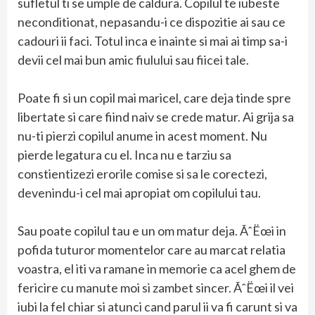
sufletul ti se umple de caldura. Copilul te iubeste
neconditionat, nepasandu-i ce dispozitie ai sau ce
cadouri ii faci. Totul inca e inainte si mai ai timp sa-i
devii cel mai bun amic fiulului sau fiicei tale.
Poate fi si un copil mai maricel, care deja tinde spre
libertate si care fiind naiv se crede matur. Ai grija sa
nu-ti pierzi copilul anume in acest moment. Nu
pierde legatura cu el. Inca nu e tarziu sa
constientizezi erorile comise si sa le corectezi,
devenindu-i cel mai apropiat om copilului tau.
Sau poate copilul tau e un om matur deja. ÃˆËœi in
pofida tuturor momentelor care au marcat relatia
voastra, el iti va ramane in memorie ca acel ghem de
fericire cu manute moi si zambet sincer. ÃˆËœi il vei
iubi la fel chiar si atunci cand parul ii va fi carunt si va