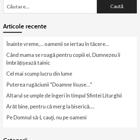
Caută
după:
Articole recente
Înainte vreme,… oamenii se iertau în tăcere…
Când mama se roagă pentru copiii ei, Dumnezeu îi
îmbrățișează tainic
Cel mai scump lucru din lume
Puterea rugăciunii “Doamne Iisuse…”
Altarul se umple de îngeri în timpul Sfintei Liturghii
Arăt bine, pentru că merg la biserică….
Pe Domnul să-L cauţi, nu pe oameni