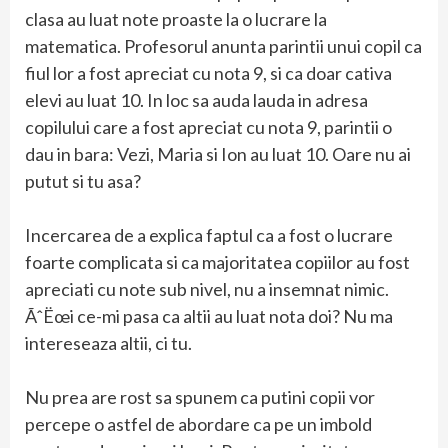
clasa au luat note proaste la o lucrare la
matematica. Profesorul anunta parintii unui copil ca
fiul lor a fost apreciat cu nota 9, si ca doar cativa
elevi au luat 10. In loc sa auda lauda in adresa
copilului care a fost apreciat cu nota 9, parintii o
dau in bara: Vezi, Maria si Ion au luat 10. Oare nu ai
putut si tu asa?
Incercarea de a explica faptul ca a fost o lucrare
foarte complicata si ca majoritatea copiilor au fost
apreciati cu note sub nivel, nu a insemnat nimic.
ÃˆËœi ce-mi pasa ca altii au luat nota doi? Nu ma
intereseaza altii, ci tu.
Nu prea are rost sa spunem ca putini copii vor
percepe o astfel de abordare ca pe un imbold