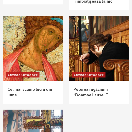
îi îmbrățișează tainic
Cuvinte Ortodoxe
Cuvinte Ortodoxe
Cel mai scump lucru din
Puterea rugăciunii
lume
“Doamne Iisuse…”