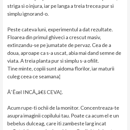
striga si o injura, iar pe langa a treia trecea pur si
simplu ignorand-o.
Peste cateva luni, experimentul a dat rezultate.
Floarea din primul ghiveci a crescut masiv,
extinzandu-se pe jumatate de pervaz. Cea de a
doua, aproape ca s-a uscat, abia mai dand semne de
viata. A treia planta pur si simplu s-a ofilit.
Tine minte, copiii sunt aidoma florilor, iar maturii
culeg ceea ce seamana¦
ÃˆËœI INCÃ„â€š CEVA¦.
Acum rupe-ti ochii de la monitor. Concentreaza-te
asupra imaginii copilului tau. Poate ca acum el e un
bebelus dulceag, care iti zambeste larg incat