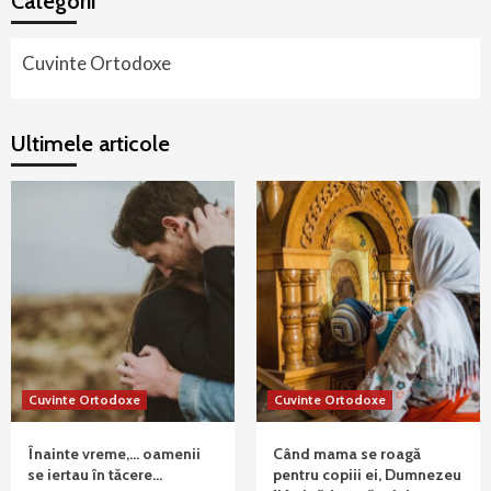
Categorii
Cuvinte Ortodoxe
Ultimele articole
Cuvinte Ortodoxe
Cuvinte Ortodoxe
Înainte vreme,… oamenii
Când mama se roagă
se iertau în tăcere…
pentru copiii ei, Dumnezeu