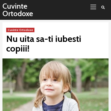
Sari
Meniu
Cuvinte
la
principal
Ortodoxe
conținut
Cuvinte Ortodoxe
Nu uita sa-ti iubesti
copiii!