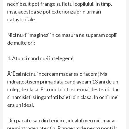
nechibzuit pot frange sufletul copilului. In timp,
insa, acestea se pot exterioriza prin urmari
catastrofale.
Nici nu-ti imaginezi in ce masura ne suparam copiii
de multe ori:
1. Atunci cand nu-i intelegem!
ÃˆËœi nici nu incercam macar sa o facem¦ Ma
indragostisem prima data cand aveam 13 ani de un
coleg de clasa. Era unul dintre cei mai destepti, dar
si narcisisti si ingamfati baieti din clasa. In ochii mei
era un ideal.
Din pacate sau din fericire, idealul meu nici macar
nu-mi atragea atentia. Plangeam de necaz nopti la