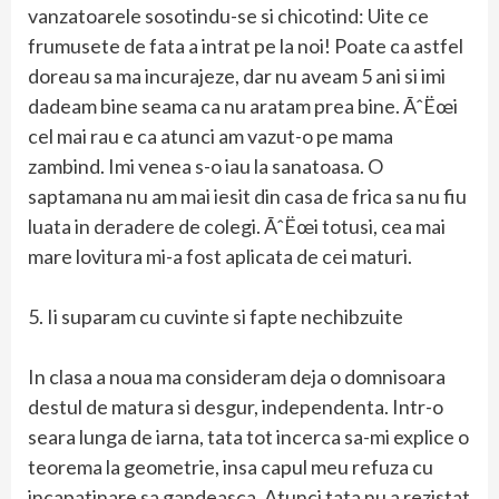
vanzatoarele sosotindu-se si chicotind: Uite ce
frumusete de fata a intrat pe la noi! Poate ca astfel
doreau sa ma incurajeze, dar nu aveam 5 ani si imi
dadeam bine seama ca nu aratam prea bine. ÃˆËœi
cel mai rau e ca atunci am vazut-o pe mama
zambind. Imi venea s-o iau la sanatoasa. O
saptamana nu am mai iesit din casa de frica sa nu fiu
luata in deradere de colegi. ÃˆËœi totusi, cea mai
mare lovitura mi-a fost aplicata de cei maturi.
5. Ii suparam cu cuvinte si fapte nechibzuite
In clasa a noua ma consideram deja o domnisoara
destul de matura si desgur, independenta. Intr-o
seara lunga de iarna, tata tot incerca sa-mi explice o
teorema la geometrie, insa capul meu refuza cu
incapatinare sa gandeasca. Atunci tata nu a rezistat