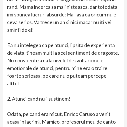
rand. Mama incerca sa ma linisteasca, dar totodata
imi spunea lucruri absurde: Hai lasa ca oricum nu e
ceva serios. Va trece un an si nici macar nu iti vei
aminti de el!
Ea nu intelegea ca pe atunci, lipsita de experienta
de viata, tineam mult la acel sentiment de dragoste.
Nu constientiza ca la nivelul dezvoltarii mele
emotionale de atunci, pentru mine era o traire
foarte serioasa, pe care nu o puteam percepe
altfel.
2. Atunci cand nu-i sustinem!
Odata, pe cand era micut, Enrico Caruso a venit
acasa in lacrimi. Mamico, profesorul meu de canto