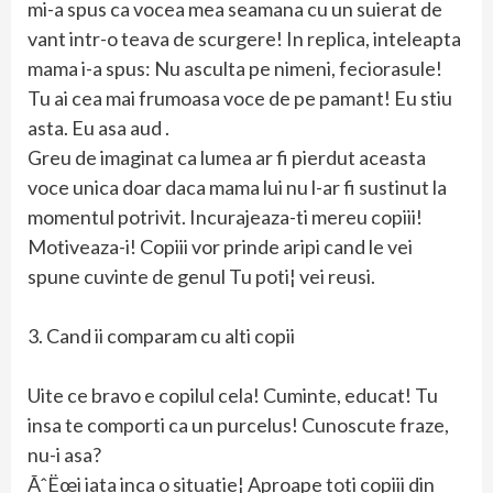
mi-a spus ca vocea mea seamana cu un suierat de
vant intr-o teava de scurgere! In replica, inteleapta
mama i-a spus: Nu asculta pe nimeni, feciorasule!
Tu ai cea mai frumoasa voce de pe pamant! Eu stiu
asta. Eu asa aud .
Greu de imaginat ca lumea ar fi pierdut aceasta
voce unica doar daca mama lui nu l-ar fi sustinut la
momentul potrivit. Incurajeaza-ti mereu copiii!
Motiveaza-i! Copiii vor prinde aripi cand le vei
spune cuvinte de genul Tu poti¦ vei reusi.
3. Cand ii comparam cu alti copii
Uite ce bravo e copilul cela! Cuminte, educat! Tu
insa te comporti ca un purcelus! Cunoscute fraze,
nu-i asa?
ÃˆËœi iata inca o situatie¦ Aproape toti copiii din