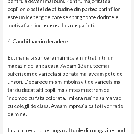
pentru a deveni mai buni. Pentru majoritatea
copiilor, o astfel de atitudine din partea parintilor
este un iceberg de care se sparg toate dorintele,
motivatia si increderea fata de parinti.
4. Cand ii luam in deradere
Eu, mama si surioara mai mica am intrat intr-un
magazin de langa casa. Aveam 13 ani, tocmai
suferisem de varicela si pe fata mai aveam pete de
unsori. Deoarece m-am imbolnavit de varicela mai
tarziu decat alti copii, ma simteam extrem de
incomod cu fata colorata. Imi era rusine sa ma vad
cu colegii de clasa. Aveam impresia ca toti vor rade
de mine.
Iata ca trecand pe langa rafturile din magazine, aud