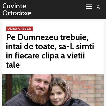
Sari
Meniu
Cuvinte
la
principal
Ortodoxe
conținut
Cuvinte Ortodoxe
Pe Dumnezeu trebuie,
intai de toate, sa-L simti
in fiecare clipa a vietii
tale