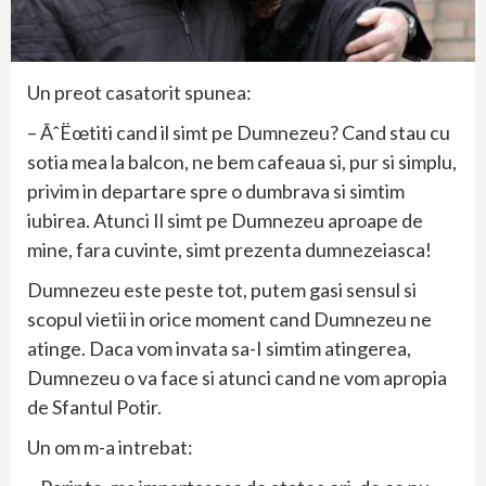
Un preot casatorit spunea:
– ÃˆËœtiti cand il simt pe Dumnezeu? Cand stau cu
sotia mea la balcon, ne bem cafeaua si, pur si simplu,
privim in departare spre o dumbrava si simtim
iubirea. Atunci Il simt pe Dumnezeu aproape de
mine, fara cuvinte, simt prezenta dumnezeiasca!
Dumnezeu este peste tot, putem gasi sensul si
scopul vietii in orice moment cand Dumnezeu ne
atinge. Daca vom invata sa-I simtim atingerea,
Dumnezeu o va face si atunci cand ne vom apropia
de Sfantul Potir.
Un om m-a intrebat: