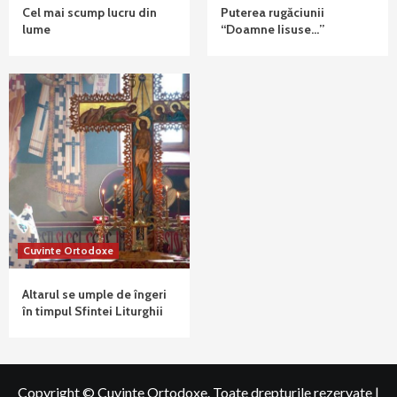
Cel mai scump lucru din
Puterea rugăciunii
lume
“Doamne Iisuse…”
Cuvinte Ortodoxe
Altarul se umple de îngeri
în timpul Sfintei Liturghii
Copyright © Cuvinte Ortodoxe. Toate drepturile rezervate
|