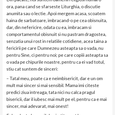
ora, pana cand se sfarseste Liturghia, o discutie
anumita sau o lectie. Apoi mergem acasa, scoatem
haina de sarbatoare, imbracand-o pe cea obisnuita,
dar, din nefericire, odata cu ea, imbracam si
comportamentul obisnuit si nu pastram dragostea,
senzatia unui rost in relatiile cotidiene, acea taina a
fericirii pe care Dumnezeu asteapta sa o vada, nu
pentru Sine, ci pentru noi; pe care copiii asteapta sa
o vada pe chipurile noastre, pentru ca ei vad totul,
stiu cat suntem de sinceri:
– Tatal meu, poate ca e neimbisericit, dar e un om
mult mai sincer si mai sensibil. Mama imi citeste
predici ziua intreaga, tata nici nu calca pragul
bisericii, dar il iubesc mai mult pe el, pentru ca e mai
sincer, mai adevarat, mai onest!