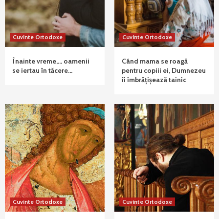
Cuvinte Ortodoxe
Cuvinte Ortodoxe
Înainte vreme,… oamenii
Când mama se roagă
se iertau în tăcere…
pentru copiii ei, Dumnezeu
îi îmbrățișează tainic
Cuvinte Ortodoxe
Cuvinte Ortodoxe