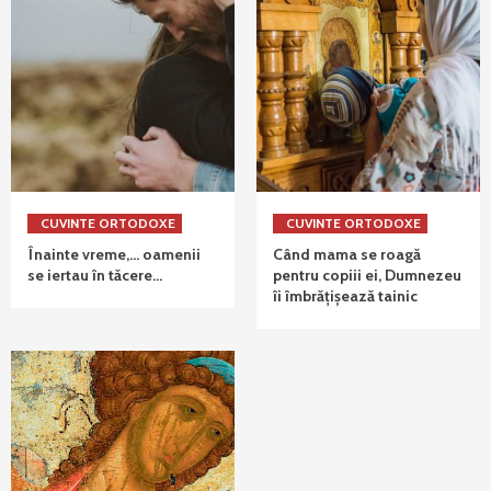
CUVINTE ORTODOXE
CUVINTE ORTODOXE
Înainte vreme,… oamenii
Când mama se roagă
se iertau în tăcere…
pentru copiii ei, Dumnezeu
îi îmbrățișează tainic