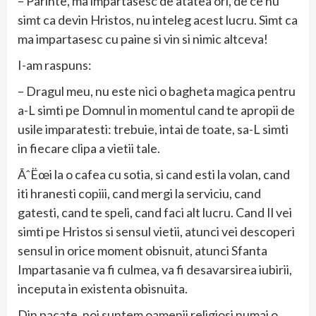
– Parinte, ma impartasesc de atatea ori, de ce nu
simt ca devin Hristos, nu inteleg acest lucru. Simt ca
ma impartasesc cu paine si vin si nimic altceva!
I-am raspuns:
– Dragul meu, nu este nici o bagheta magica pentru
a-L simti pe Domnul in momentul cand te apropii de
usile imparatesti: trebuie, intai de toate, sa-L simti
in fiecare clipa a vietii tale.
ÃˆËœi la o cafea cu sotia, si cand esti la volan, cand
iti hranesti copiii, cand mergi la serviciu, cand
gatesti, cand te speli, cand faci alt lucru. Cand Il vei
simti pe Hristos si sensul vietii, atunci vei descoperi
sensul in orice moment obisnuit, atunci Sfanta
Impartasanie va fi culmea, va fi desavarsirea iubirii,
inceputa in existenta obisnuita.
Din pacate, noi suntem oamenii religiosi numai o