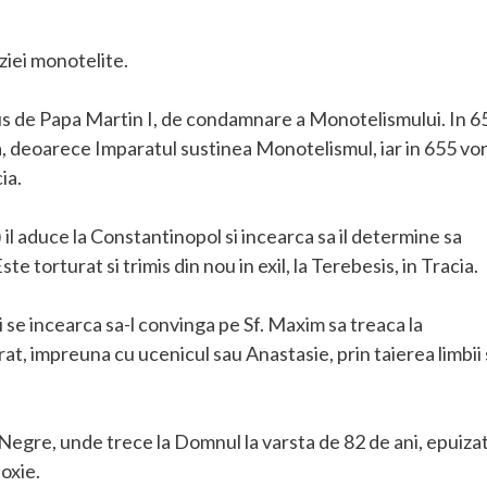
ziei monotelite.
us de Papa Martin I, de condamnare a Monotelismului. In 6
, deoarece Imparatul sustinea Monotelismul, iar in 655 vor 
cia.
) il aduce la Constantinopol si incearca sa il determine sa
e torturat si trimis din nou in exil, la Terebesis, in Tracia.
i se incearca sa-l convinga pe Sf. Maxim sa treaca la
at, impreuna cu ucenicul sau Anastasie, prin taierea limbii 
i Negre, unde trece la Domnul la varsta de 82 de ani, epuiza
doxie.