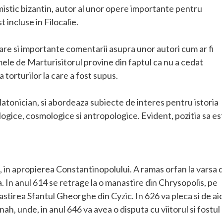
istic bizantin, autor al unor opere importante pentru
t incluse in Filocalie.
r are si importante comentarii asupra unor autori cum ar fi
le de Marturisitorul provine din faptul ca nu a cedat
 torturilor la care a fost supus.
latonician, si abordeaza subiecte de interes pentru istoria
logice, cosmologice si antropologice. Evident, pozitia sa es
a, in apropierea Constantinopolului. A ramas orfan la varsa 
na. In anul 614 se retrage la o manastire din Chrysopolis, pe
astirea Sfantul Gheorghe din Cyzic. In 626 va pleca si de aic
ah, unde, in anul 646 va avea o disputa cu viitorul si fostul