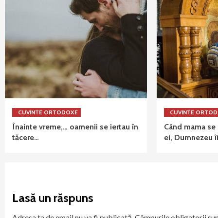
CUVINTE ORTODOXE
CUVINTE ORTO
Înainte vreme,… oamenii se iertau în
Când mama se r
tăcere…
ei, Dumnezeu îi
Lasă un răspuns
Adresa ta de email nu va fi publicată.
Câmpurile obligatorii su