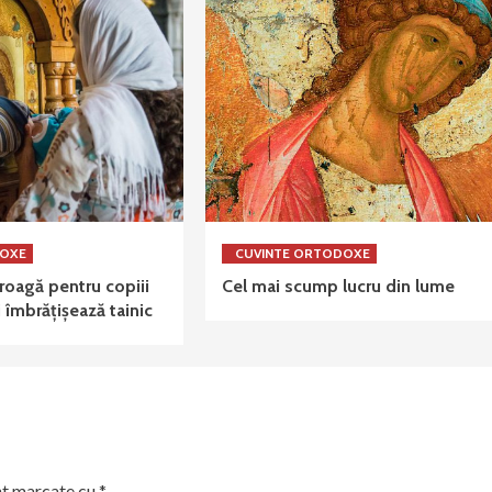
DOXE
CUVINTE ORTODOXE
oagă pentru copiii
Cel mai scump lucru din lume
 îmbrățișează tainic
nt marcate cu
*