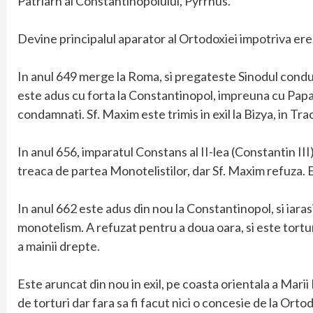
Patriarh al Constantinopolului, Pyrrhus.
Devine principalul aparator al Ortodoxiei impotriva ere
In anul 649 merge la Roma, si pregateste Sinodul cond
este adus cu forta la Constantinopol, impreuna cu Papa
condamnati. Sf. Maxim este trimis in exil la Bizya, in Tra
In anul 656, imparatul Constans al II-lea (Constantin III
treaca de partea Monotelistilor, dar Sf. Maxim refuza. Est
In anul 662 este adus din nou la Constantinopol, si iaras
monotelism. A refuzat pentru a doua oara, si este tortur
a mainii drepte.
Este aruncat din nou in exil, pe coasta orientala a Mari
de torturi dar fara sa fi facut nici o concesie de la Orto