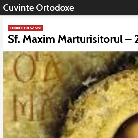
Sari
Cuvinte Ortodoxe
la
conținut
Cuvinte Ortodoxe
Sf. Maxim Marturisitorul – 