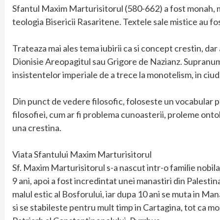
Sfantul Maxim Marturisitorul (580-662) a fost monah, m
teologia Bisericii Rasaritene. Textele sale mistice au fos
Trateaza mai ales tema iubirii ca si concept crestin, da
Dionisie Areopagitul sau Grigore de Nazianz. Supranume
insistentelor imperiale de a trece la monotelism, in ciuda
Din punct de vedere filosofic, foloseste un vocabular p
filosofiei, cum ar fi problema cunoasterii, proleme onto
una crestina.
Viata Sfantului Maxim Marturisitorul
Sf. Maxim Marturisitorul s-a nascut intr-o familie nobil
9 ani, apoi a fost incredintat unei manastiri din Palesti
malul estic al Bosforului, iar dupa 10 ani se muta in Man
si se stabileste pentru mult timp in Cartagina, tot ca mon