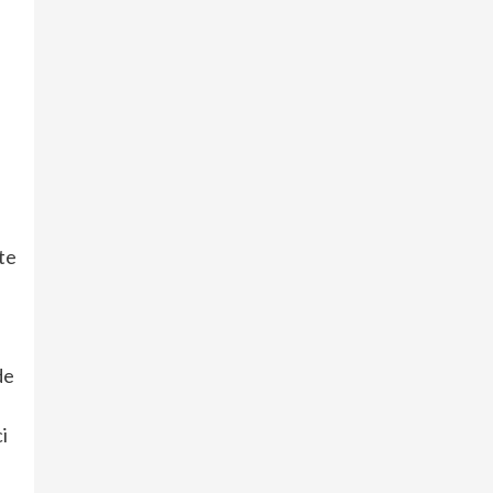
te
de
i