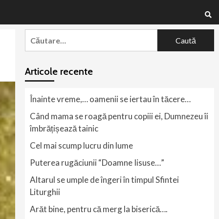
Caută
după:
Articole recente
Înainte vreme,… oamenii se iertau în tăcere…
Când mama se roagă pentru copiii ei, Dumnezeu îi
îmbrățișează tainic
Cel mai scump lucru din lume
Puterea rugăciunii “Doamne Iisuse…”
Altarul se umple de îngeri în timpul Sfintei
Liturghii
Arăt bine, pentru că merg la biserică….