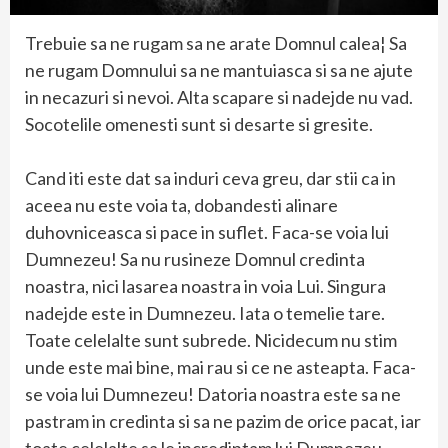
Trebuie sa ne rugam sa ne arate Domnul calea¦ Sa
ne rugam Domnului sa ne mantuiasca si sa ne ajute
in necazuri si nevoi. Alta scapare si nadejde nu vad.
Socotelile omenesti sunt si desarte si gresite.
Cand iti este dat sa induri ceva greu, dar stii ca in
aceea nu este voia ta, dobandesti alinare
duhovniceasca si pace in suflet. Faca-se voia lui
Dumnezeu! Sa nu rusineze Domnul credinta
noastra, nici lasarea noastra in voia Lui. Singura
nadejde este in Dumnezeu. Iata o temelie tare.
Toate celelalte sunt subrede. Nicidecum nu stim
unde este mai bine, mai rau si ce ne asteapta. Faca-
se voia lui Dumnezeu! Datoria noastra este sa ne
pastram in credinta si sa ne pazim de orice pacat, iar
toate celelalte sa le incredintam lui Dumnezeu.