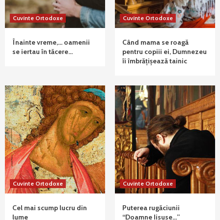
Cuvinte Ortodoxe
Cuvinte Ortodoxe
Înainte vreme,… oamenii
Când mama se roagă
se iertau în tăcere…
pentru copiii ei, Dumnezeu
îi îmbrățișează tainic
Cuvinte Ortodoxe
Cuvinte Ortodoxe
Cel mai scump lucru din
Puterea rugăciunii
lume
“Doamne Iisuse…”