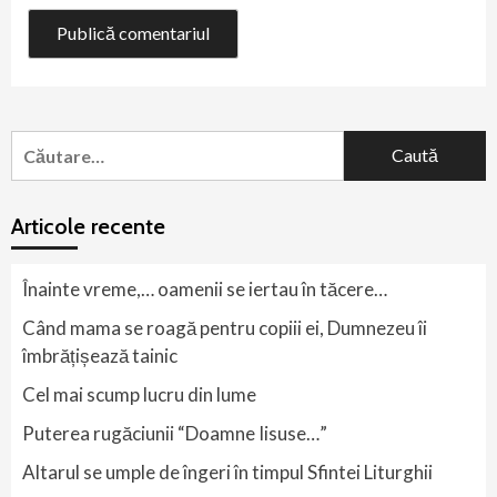
Caută
după:
Articole recente
Înainte vreme,… oamenii se iertau în tăcere…
Când mama se roagă pentru copiii ei, Dumnezeu îi
îmbrățișează tainic
Cel mai scump lucru din lume
Puterea rugăciunii “Doamne Iisuse…”
Altarul se umple de îngeri în timpul Sfintei Liturghii