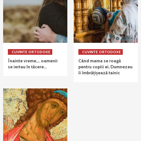
CUVINTE ORTODOXE
CUVINTE ORTODOXE
Înainte vreme,… oamenii
Când mama se roagă
se iertau în tăcere…
pentru copiii ei, Dumnezeu
îi îmbrățișează tainic