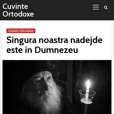
Sari
Meniu
Cuvinte
la
principal
Ortodoxe
conținut
Cuvinte Ortodoxe
Singura noastra nadejde
este in Dumnezeu