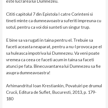
este lucrarea lui Dumnezeu.
Cititi capitolul 7 din Epistola I catre Corinteni si
tineti minte ca dumneavoastra suferiti impreuna cu
sotul, pentru ca voi doi sunteti un singur trup.
E bine sa va rugati in taina pentru el. Trebuie sa
faceti aceasta neaparat, pentru a nu-l provoca pe el
sa huleasca impotriva lui Dumnezeu. Va veni poate
vremea ca ceea ce faceti acum in taina sa faceti
atunci pe fata. Binecuvantarea lui Dumnezeu sa fie
asupra dumneavoastra!
Arhimandritul Ioan Krestiankin,
Povatuiri pe drumul
Crucii, Editura de Suflet, Bucuresti, 2013, p. 179-
180