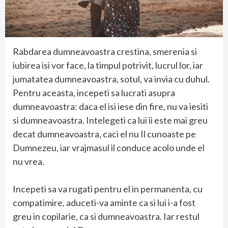
Rabdarea dumneavoastra crestina, smerenia si
iubirea isi vor face, la timpul potrivit, lucrul lor, iar
jumatatea dumneavoastra, sotul, va invia cu duhul.
Pentru aceasta, incepeti sa lucrati asupra
dumneavoastra: daca el isi iese din fire, nu va iesiti
si dumneavoastra. Intelegeti ca lui ii este mai greu
decat dumneavoastra, caci el nu Il cunoaste pe
Dumnezeu, iar vrajmasul il conduce acolo unde el
nu vrea.
Incepeti sa va rugati pentru el in permanenta, cu
compatimire, aduceti-va aminte ca si lui i-a fost
greu in copilarie, ca si dumneavoastra. Iar restul