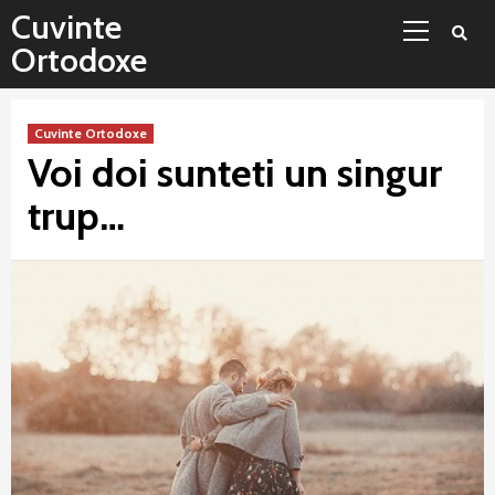
Sari
Meniu
Cuvinte
la
principal
Ortodoxe
conținut
Cuvinte Ortodoxe
Voi doi sunteti un singur
trup…