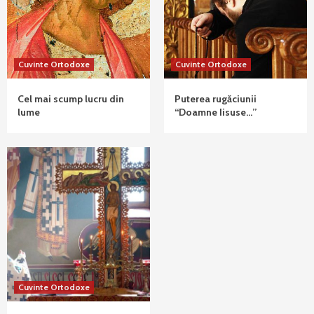
Cuvinte Ortodoxe
Cuvinte Ortodoxe
Cel mai scump lucru din
Puterea rugăciunii
lume
“Doamne Iisuse…”
Cuvinte Ortodoxe