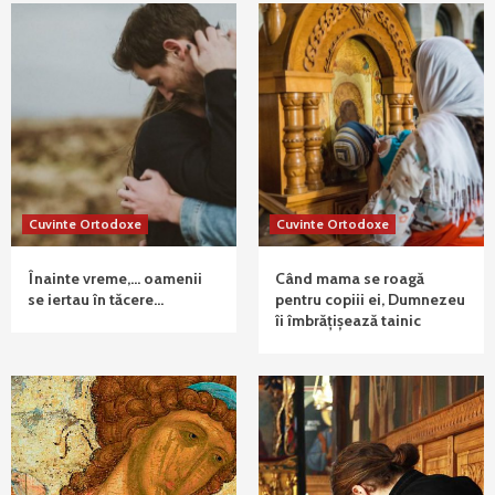
Cuvinte Ortodoxe
Cuvinte Ortodoxe
Înainte vreme,… oamenii
Când mama se roagă
se iertau în tăcere…
pentru copiii ei, Dumnezeu
îi îmbrățișează tainic