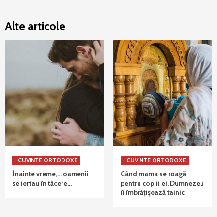
Alte articole
CUVINTE ORTODOXE
CUVINTE ORTODOXE
Înainte vreme,… oamenii
Când mama se roagă
se iertau în tăcere…
pentru copiii ei, Dumnezeu
îi îmbrățișează tainic