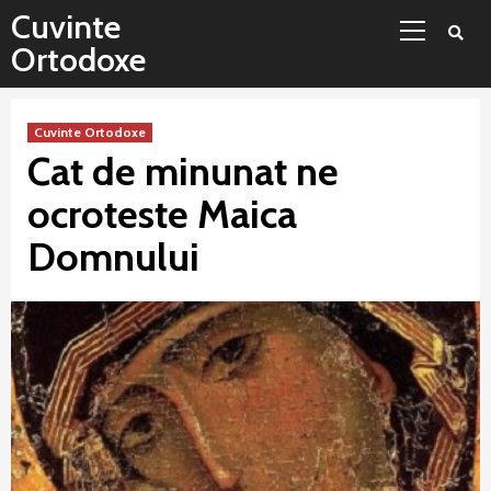
Sari
Meniu
Cuvinte
la
principal
Ortodoxe
conținut
Cuvinte Ortodoxe
Cat de minunat ne
ocroteste Maica
Domnului