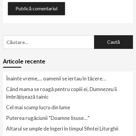
Caută
după:
Articole recente
Înainte vreme,… oamenii se iertau în tăcere…
Când mama se roagă pentru copiii ei, Dumnezeu îi
îmbrățișează tainic
Cel mai scump lucru din lume
Puterea rugăciunii “Doamne Iisuse…”
Altarul se umple de îngeri în timpul Sfintei Liturghii