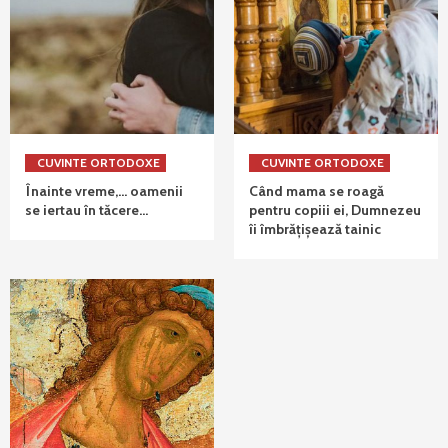
CUVINTE ORTODOXE
CUVINTE ORTODOXE
Înainte vreme,… oamenii
Când mama se roagă
se iertau în tăcere…
pentru copiii ei, Dumnezeu
îi îmbrățișează tainic