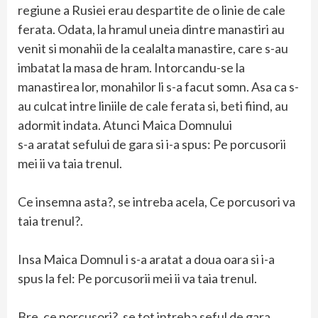
regiune a Rusiei erau despartite de o linie de cale
ferata. Odata, la hramul uneia dintre manastiri au
venit si monahii de la cealalta manastire, care s-au
imbatat la masa de hram. Intorcandu-se la
manastirea lor, monahilor li s-a facut somn. Asa ca s-
au culcat intre liniile de cale ferata si, beti fiind, au
adormit indata. Atunci Maica Domnului
s-a aratat sefului de gara si i-a spus: Pe porcusorii
mei ii va taia trenul.
Ce insemna asta?, se intreba acela, Ce porcusori va
taia trenul?.
Insa Maica Domnul i s-a aratat a doua oara si i-a
spus la fel: Pe porcusorii mei ii va taia trenul.
Bre, ce porcusori?, se tot intreba seful de gara.