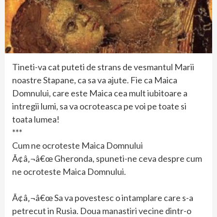
Tineti-va cat puteti de strans de vesmantul Marii
noastre Stapane, ca sa va ajute. Fie ca Maica
Domnului, care este Maica cea mult iubitoare a
intregii lumi, sa va ocroteasca pe voi pe toate si
toata lumea!
***
Cum ne ocroteste Maica Domnului
Ã¢â‚¬â€œ Gheronda, spuneti-ne ceva despre cum
ne ocroteste Maica Domnului.
Ã¢â‚¬â€œ Sa va povestesc o intamplare care s-a
petrecut in Rusia. Doua manastiri vecine dintr-o