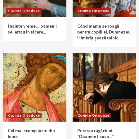
Cuvinte Ortodoxe
Cuvinte Ortodoxe
Înainte vreme,… oamenii
Când mama se roagă
se iertau în tăcere…
pentru copiii ei, Dumnezeu
îi îmbrățișează tainic
Cuvinte Ortodoxe
Cuvinte Ortodoxe
Cel mai scump lucru din
Puterea rugăciunii
lume
“Doamne Iisuse…”