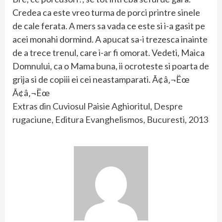
Credea ca este vreo turma de porci printre sinele
de cale ferata. A mers sa vada ce este si i-a gasit pe
acei monahi dormind. A apucat sa-i trezesca inainte
de a trece trenul, care i-ar fi omorat. Vedeti, Maica
Domnului, ca o Mama buna, ii ocroteste si poarta de
grija si de copiii ei cei neastamparati. Ã¢â‚¬Ëœ
Ã¢â‚¬Ëœ
Extras din Cuviosul Paisie Aghioritul, Despre
rugaciune, Editura Evanghelismos, Bucuresti, 2013