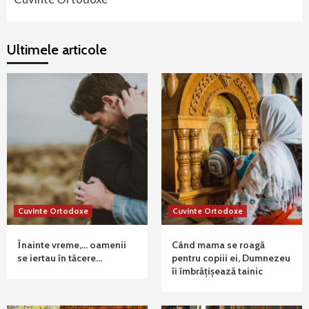
Ultimele articole
Cuvinte Ortodoxe
Cuvinte Ortodoxe
Înainte vreme,… oamenii
Când mama se roagă
se iertau în tăcere…
pentru copiii ei, Dumnezeu
îi îmbrățișează tainic