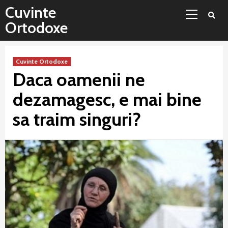
Sari
Meniu
Cuvinte
la
principal
Ortodoxe
conținut
Cuvinte Ortodoxe
Daca oamenii ne
dezamagesc, e mai bine
sa traim singuri?