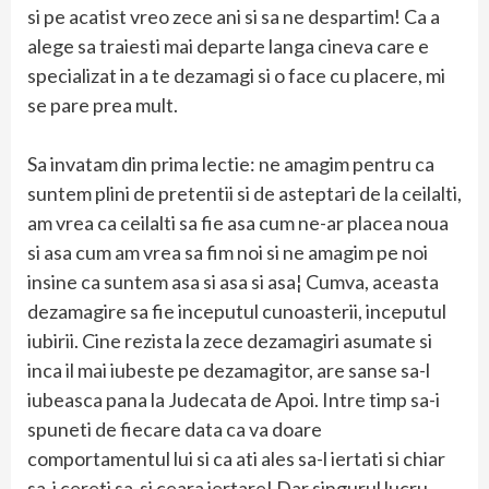
si pe acatist vreo zece ani si sa ne despartim! Ca a
alege sa traiesti mai departe langa cineva care e
specializat in a te dezamagi si o face cu placere, mi
se pare prea mult.
Sa invatam din prima lectie: ne amagim pentru ca
suntem plini de pretentii si de asteptari de la ceilalti,
am vrea ca ceilalti sa fie asa cum ne-ar placea noua
si asa cum am vrea sa fim noi si ne amagim pe noi
insine ca suntem asa si asa si asa¦ Cumva, aceasta
dezamagire sa fie inceputul cunoasterii, inceputul
iubirii. Cine rezista la zece dezamagiri asumate si
inca il mai iubeste pe dezamagitor, are sanse sa-l
iubeasca pana la Judecata de Apoi. Intre timp sa-i
spuneti de fiecare data ca va doare
comportamentul lui si ca ati ales sa-l iertati si chiar
sa-i cereti sa-si ceara iertare¦ Dar singurul lucru