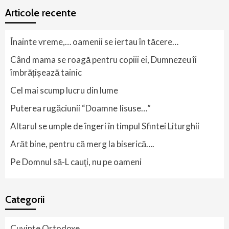
Articole recente
Înainte vreme,… oamenii se iertau în tăcere…
Când mama se roagă pentru copiii ei, Dumnezeu îi
îmbrățișează tainic
Cel mai scump lucru din lume
Puterea rugăciunii “Doamne Iisuse…”
Altarul se umple de îngeri în timpul Sfintei Liturghii
Arăt bine, pentru că merg la biserică….
Pe Domnul să-L cauţi, nu pe oameni
Categorii
Cuvinte Ortodoxe