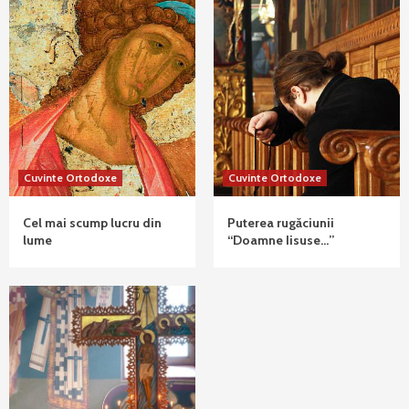
Cuvinte Ortodoxe
Cuvinte Ortodoxe
Cel mai scump lucru din
Puterea rugăciunii
lume
“Doamne Iisuse…”