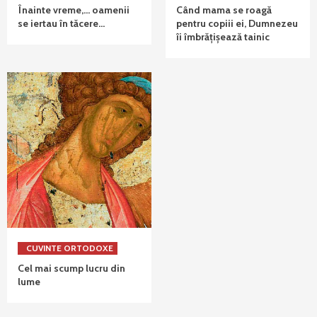
Înainte vreme,… oamenii
Când mama se roagă
se iertau în tăcere…
pentru copiii ei, Dumnezeu
îi îmbrățișează tainic
CUVINTE ORTODOXE
Cel mai scump lucru din
lume