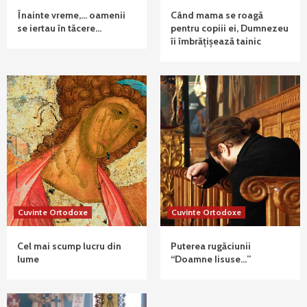
Înainte vreme,… oamenii
Când mama se roagă
se iertau în tăcere…
pentru copiii ei, Dumnezeu
îi îmbrățișează tainic
Cuvinte Ortodoxe
Cuvinte Ortodoxe
Cel mai scump lucru din
Puterea rugăciunii
lume
“Doamne Iisuse…”