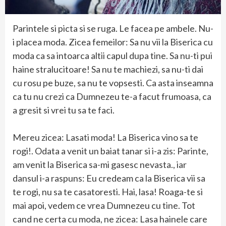
Parintele si picta si se ruga. Le facea pe ambele. Nu-
i placea moda. Zicea femeilor: Sa nu vii la Biserica cu
moda ca sa intoarca altii capul dupa tine. Sa nu-ti pui
haine stralucitoare! Sa nu te machiezi, sa nu-ti dai
cu rosu pe buze, sa nu te vopsesti. Ca asta inseamna
ca tu nu crezi ca Dumnezeu te-a facut frumoasa, ca
a gresit si vrei tu sa te faci.
Mereu zicea: Lasati moda! La Biserica vino sa te
rogi!. Odata a venit un baiat tanar si i-a zis: Parinte,
am venit la Biserica sa-mi gasesc nevasta., iar
dansul i-a raspuns: Eu credeam ca la Biserica vii sa
te rogi, nu sa te casatoresti. Hai, lasa! Roaga-te si
mai apoi, vedem ce vrea Dumnezeu cu tine. Tot
cand ne certa cu moda, ne zicea: Lasa hainele care