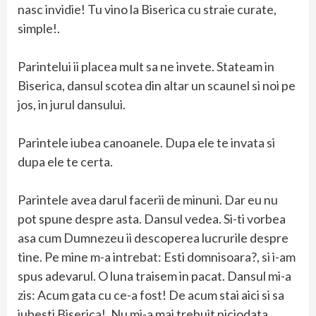
nasc invidie! Tu vino la Biserica cu straie curate,
simple!.
Parintelui ii placea mult sa ne invete. Stateam in
Biserica, dansul scotea din altar un scaunel si noi pe
jos, in jurul dansului.
Parintele iubea canoanele. Dupa ele te invata si
dupa ele te certa.
Parintele avea darul facerii de minuni. Dar eu nu
pot spune despre asta. Dansul vedea. Si-ti vorbea
asa cum Dumnezeu ii descoperea lucrurile despre
tine. Pe mine m-a intrebat: Esti domnisoara?, si i-am
spus adevarul. O luna traisem in pacat. Dansul mi-a
zis: Acum gata cu ce-a fost! De acum stai aici si sa
iubesti Biserica!. Nu mi-a mai trebuit niciodata