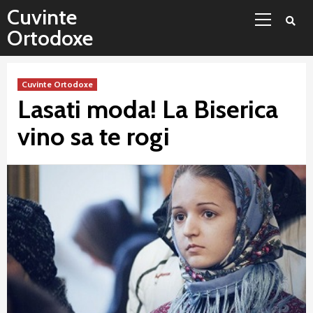
Sari
Meniu
Cuvinte
la
principal
Ortodoxe
conținut
Cuvinte Ortodoxe
Lasati moda! La Biserica
vino sa te rogi