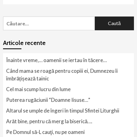
Caută
după:
Articole recente
Înainte vreme,… oamenii se iertau în tăcere…
Când mama se roagă pentru copiii ei, Dumnezeu îi
îmbrățișează tainic
Cel mai scump lucru din lume
Puterea rugăciunii “Doamne Iisuse…”
Altarul se umple de îngeri în timpul Sfintei Liturghii
Arăt bine, pentru că merg la biserică….
Pe Domnul să-L cauţi, nu pe oameni