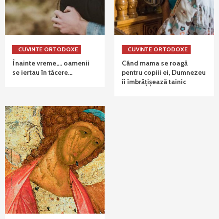
CUVINTE ORTODOXE
CUVINTE ORTODOXE
Înainte vreme,… oamenii
Când mama se roagă
se iertau în tăcere…
pentru copiii ei, Dumnezeu
îi îmbrățișează tainic